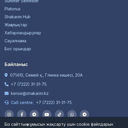
Summer Semester
Platonus
Shakarim Hub
Жаңалықтар
Хабарландырулар
Сауалнама
Бос орындар
Байланыс
071410, Семей қ., Глинка көшесі, 20А
+7 (7222) 31-31-75
kense@shakarim.kz
Call centre:
+7 (7222) 31-31-75
Біз сайттың жұмысын жақсарту үшін cookie файлдарын