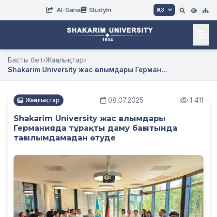
AI-Sana
StudyIn
ҚАЗ
Басты бет
›
Жаңалықтар
›
Shakarim University жас ғалымдары Герман...
08.07.2025
1 411
Жаңалықтар
Shakarim University жас ғалымдары
Германияда тұрақты даму бағытында
тағылымдамадан өтуде