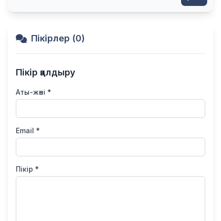
Пікірлер (0)
Пікір қалдыру
Аты-жөні *
Email *
Пікір *