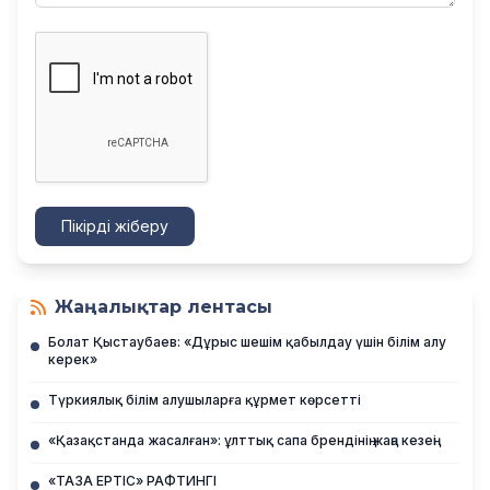
Пікірді жіберу
Жаңалықтар лентасы
Болат Қыстаубаев: «Дұрыс шешім қабылдау үшін білім алу
керек»
Түркиялық білім алушыларға құрмет көрсетті
«Қазақстанда жасалған»: ұлттық сапа брендінің жаңа кезеңі
«ТАЗА ЕРТІС» РАФТИНГІ