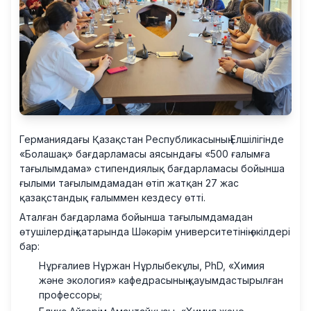
Германиядағы Қазақстан Республикасының Елшілігінде
«Болашақ» бағдарламасы аясындағы «500 ғалымға
тағылымдама» стипендиялық бағдарламасы бойынша
ғылыми тағылымдамадан өтіп жатқан 27 жас
қазақстандық ғалыммен кездесу өтті.
Аталған бағдарлама бойынша тағылымдамадан
өтушілердің қатарында Шәкәрім университетінің өкілдері
бар:
Нұрғалиев Нұржан Нұрлыбекұлы, PhD, «Химия
және экология» кафедрасының қауымдастырылған
профессоры;