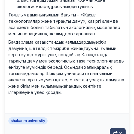
Бликс Айгерім Амантайқызы, «Химия және
экология» кафедрасының оқытушысы.
Тағылымдаманың ғылыми бағыты – «Жасыл
технологиялар және тұрақты даму», қазіргі әлемде
аса өзекті болып табылатын экологиялық мәселелер
мен инновациялық шешімдерге арналған.
Бағдарлама қазақстандық ғалымдардың кәсіби
дамуына, шетелдік тәжірибе жинақтауына, ғылыми
зерттеулер жүргізуіне, сондай-ақ Қазақстанда
тұрақты даму мен экологиялық таза технологияларды
енгізуге мүмкіндік береді. Осындай халықаралық
тағылымдамалар Шәкәрім университетінің ғылыми
әлеуетін арттырумен қатар, еліміздің тұрақты дамуына
және білім мен ғылымның жаһандық кеңістікте
ілгерілеуіне үлес қосады.
shakarim university