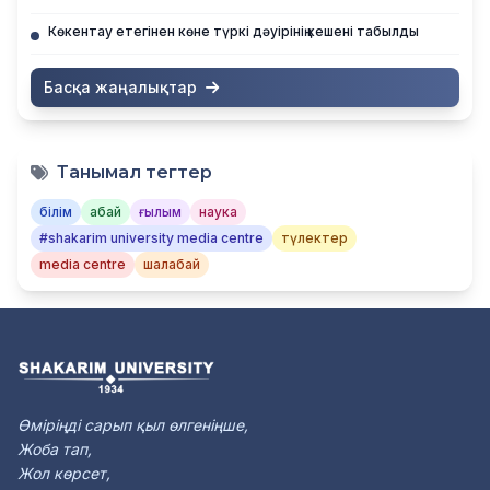
Көкентау етегінен көне түркі дәуірінің кешені табылды
Басқа жаңалықтар
Танымал тегтер
білім
абай
ғылым
наука
#shakarim university media centre
түлектер
media centre
шалабай
Өміріңді сарып қыл өлгеніңше,
Жоба тап,
Жол көрсет,