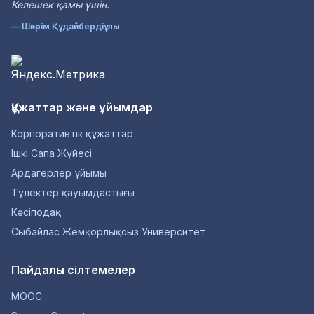
Келешек қамы үшін.
— Шәкәрім Құдайбердіұлы
Құжаттар және ұйымдар
Корпоративтік құжаттар
Ішкі Сапа Жүйесі
Ардагерлер ұйымы
Түлектер қауымдастығы
Кәсіподақ
Сыбайлас Жемқорлықсыз Университет
Пайдалы сілтемелер
MOOC