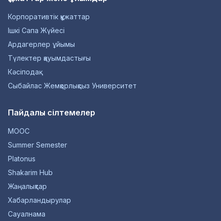
Корпоративтік құжаттар
Ішкі Сапа Жүйесі
Ардагерлер ұйымы
Түлектер қауымдастығы
Кәсіподақ
Сыбайлас Жемқорлықсыз Университет
Пайдалы сілтемелер
MOOC
Summer Semester
Platonus
Shakarim Hub
Жаңалықтар
Хабарландырулар
Сауалнама