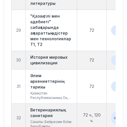
литературы
"Қазақ тілі мен
әдебиеті"
сабақтарында
офла
29
72
онл
ақпараттық әдістер
мен технологиялар
Т1, Т2
История мировых
офла
30
72
онл
цивилизации
Әлем
өркениеттерінің
офла
31
72
тарихы
онл
Қазақстан
Республикасының Оқу-
ағарту министрлігі
реестріне енгізілген
Ветеринариялық
курстар
Кур
72 ч., 120
санитария
32
стажир
ч.
Санаты: Бейресми білім
МО
беруБағыты: