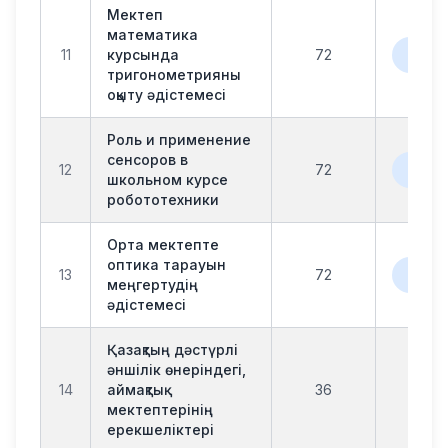
Мектеп
математика
офла
11
курсында
72
онл
тригонометрияны
оқыту әдістемесі
Роль и применение
сенсоров в
офла
12
72
онл
школьном курсе
робототехники
Орта мектепте
оптика тарауын
офла
13
72
онл
меңгертудің
әдістемесі
Қазақтың дәстүрлі
әншілік өнеріндегі,
14
аймақтық
36
офл
мектептерінің
ерекшеліктері