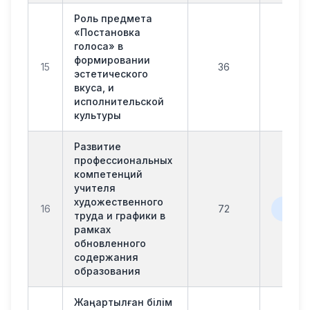
Роль предмета
«Постановка
голоса» в
формировании
15
36
офл
эстетического
вкуса, и
исполнительской
культуры
Развитие
профессиональных
компетенций
учителя
художественного
офла
16
72
онл
труда и графики в
рамках
обновленного
содержания
образования
Жаңартылған білім