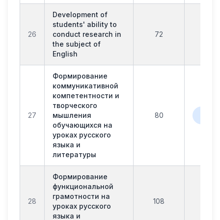
Development of
students' ability to
26
conduct research in
72
офл
the subject of
English
Формирование
коммуникативной
компетентности и
творческого
офла
27
мышления
80
онл
обучающихся на
уроках русского
языка и
литературы
Формирование
функциональной
грамотности на
28
108
офл
уроках русского
языка и