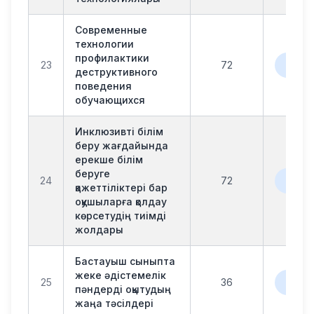
Современные
технологии
профилактики
офла
23
72
онл
деструктивного
поведения
обучающихся
Инклюзивті білім
беру жағдайында
ерекше білім
беруге
офла
24
72
онл
қажеттіліктері бар
оқушыларға қолдау
көрсетудің тиімді
жолдары
Бастауыш сыныпта
жеке әдістемелік
офла
25
36
онл
пәндерді оқытудың
жаңа тәсілдері