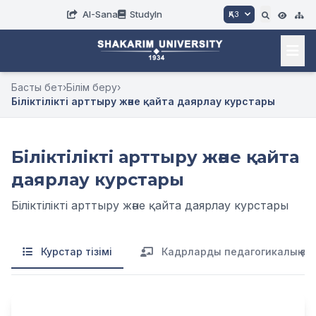
AI-Sana
StudyIn
ҚАЗ
Басты бет
›
Білім беру
›
Біліктілікті арттыру және қайта даярлау курстары
Біліктілікті арттыру және қайта
даярлау курстары
Біліктілікті арттыру және қайта даярлау курстары
Курстар тізімі
Кадрларды педагогикалық қай