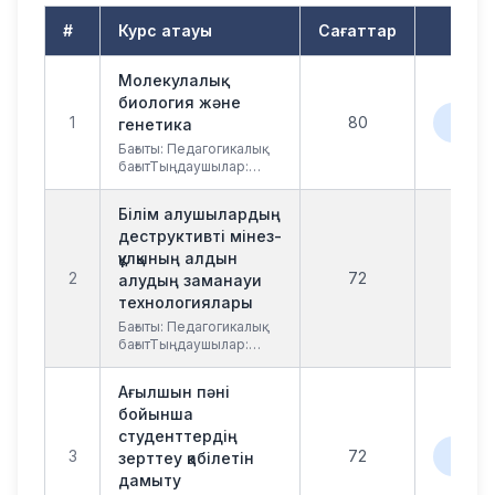
#
Курс атауы
Сағаттар
Фор
Молекулалық
биология және
Онла
1
80
генетика
Оффл
Бағыты: Педагогикалық
бағытТыңдаушылар:
Колледж оқытушылары,
жалпы білім беретін
Білім алушылардың
мектеп педагогтері
деструктивті мінез-
құлқының алдын
2
72
онл
алудың заманауи
технологиялары
Бағыты: Педагогикалық
бағытТыңдаушылар:
Колледж оқытушылары,
жалпы білім беретін
Ағылшын пәні
мектеп педагогтері
бойынша
студенттердің
Оффл
3
72
зерттеу қабілетін
онл
дамыту