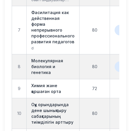
Колледж оқытушылары,
жалпы білім беретін
Фасилитация как
мектеп педагогтеріБ...
действенная
форма
офла
7
непрерывного
80
онл
профессионального
развития педагогов
d
Молекулярная
офла
8
биология и
80
онл
генетика
Химия және
9
72
офл
қоршаған орта
Оқу орындарында
дене шынықтыру
10
80
офл
сабақтарының
тиімділігін арттыру