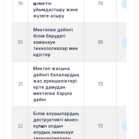
офла
19
қызметін
72
онл
ұйымдастыру және
жүзеге асыру
Мектепке дейінгі
білім берудегі
офла
20
заманауи
36
онл
технологиялар мен
әдістер
Мектеп жасына
дейінгі балалардың
жас ерекшеліктері:
21
72
офл
ерте дамудан
мектепке баруға
дейін
Білім алушылардың
деструктивті мінез-
офла
22
кұлқын алдын
72
онл
алудың заманауи
технологиялары