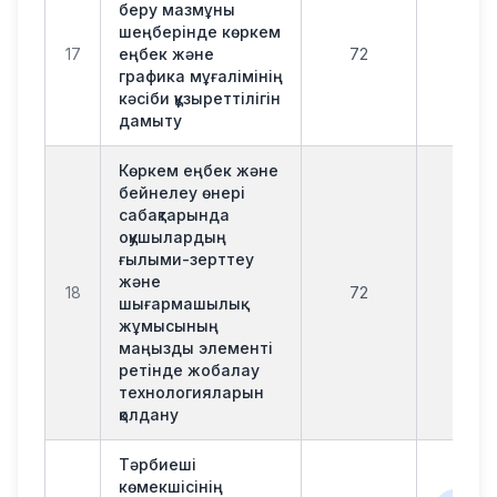
беру мазмұны
шеңберінде көркем
17
еңбек және
72
офл
графика мұғалімінің
кәсіби құзыреттілігін
дамыту
Көркем еңбек және
бейнелеу өнері
сабақтарында
оқушылардың
ғылыми-зерттеу
және
18
72
офл
шығармашылық
жұмысының
маңызды элементі
ретінде жобалау
технологияларын
қолдану
Тәрбиеші
көмекшісінің