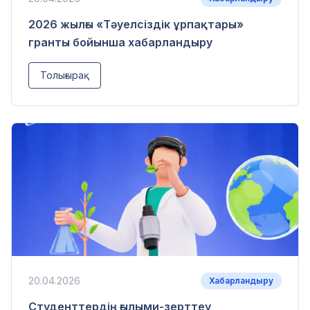
2026 жылғы «Тәуелсіздік ұрпақтары»
гранты бойынша хабарландыру
Толығырақ
20.04.2026
Хабарландыру
Студенттердің ғылыми-зерттеу