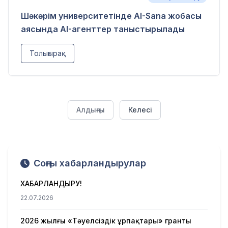
Шәкәрім университетінде AI-Sana жобасы
аясында AI-агенттер таныстырылады
Толығырақ
Алдыңғы
Келесі
Соңғы хабарландырулар
ХАБАРЛАНДЫРУ!
22.07.2026
2026 жылғы «Тәуелсіздік ұрпақтары» гранты