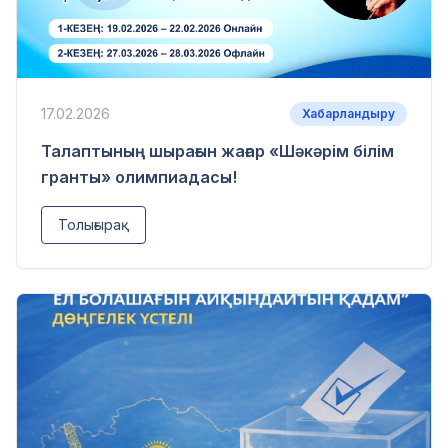
17.02.2026
Хабарландыру
Талаптының шырағын жағар «Шәкәрім білім
гранты» олимпиадасы!
Толығырақ