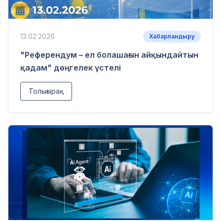
13.02.2026
Хабарландыру
"Референдум – ел болашағын айқындайтын
қадам" дөңгелек үстелі
Толығырақ