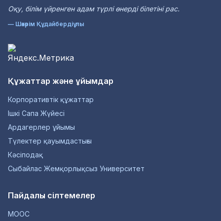
Оқу, білім үйренген адам түрлі өнерді білетіні рас.
— Шәкәрім Құдайбердіұлы
Құжаттар және ұйымдар
Корпоративтік құжаттар
Ішкі Сапа Жүйесі
Ардагерлер ұйымы
Түлектер қауымдастығы
Кәсіподақ
Сыбайлас Жемқорлықсыз Университет
Пайдалы сілтемелер
MOOC