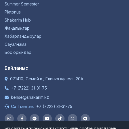
Summer Semester
Platonus
Shakarim Hub
Жаңалықтар
Хабарландырулар
Сауалнама
Бос орындар
Байланыс
071410, Семей қ., Глинка көшесі, 20А
+7 (7222) 31-31-75
kense@shakarim.kz
Call centre:
+7 (7222) 31-31-75
Біз сайттың жұмысын жақсарту үшін cookie файлдарын