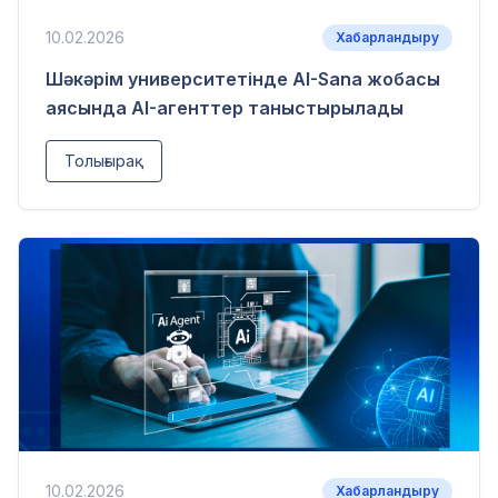
10.02.2026
Хабарландыру
Шәкәрім университетінде AI-Sana жобасы
аясында AI-агенттер таныстырылады
Толығырақ
10.02.2026
Хабарландыру