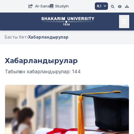
AI-Sana
StudyIn
ҚАЗ
Басты бет
›
Хабарландырулар
Хабарландырулар
Табылған хабарландырулар: 144