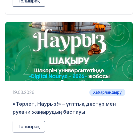
Толығырақ
19.03.2026
Хабарландыру
«Төрлет, Наурыз!» – ұлттық дәстүр мен
рухани жаңғырудың бастауы
Толығырақ