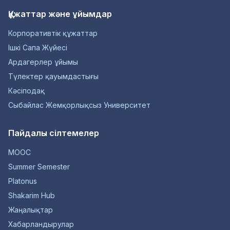
Құжаттар және ұйымдар
Корпоративтік құжаттар
Ішкі Сапа Жүйесі
Ардагерлер ұйымы
Түлектер қауымдастығы
Кәсіподақ
Сыбайлас Жемқорлықсыз Университет
Пайдалы сілтемелер
MOOC
Summer Semester
Platonus
Shakarim Hub
Жаңалықтар
Хабарландырулар