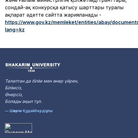
сондай-ақ конкурсқа қатысу шарттары туралы
ақпарат әдетте сайтта жарияланады -
https://www.gov.kz/memleket/entities/abay/document
lang=kz
Талаптан да білім мен өнер үйрен,
Білімсіз,
Өнерсіз,
Болады ақыл тұл.
— Шәкәрім Құдайбердіұлы