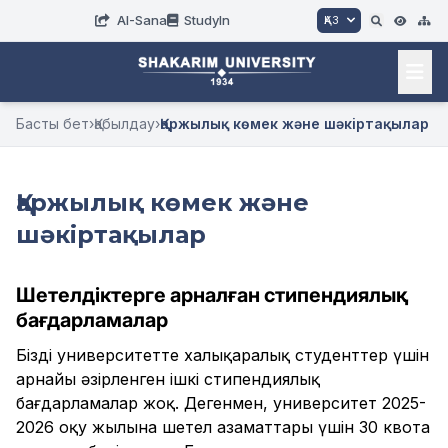
AI-Sana
StudyIn
ҚАЗ
Басты бет
›
Қабылдау
›
Қаржылық көмек және шәкіртақылар
Қаржылық көмек және
шәкіртақылар
Шетелдіктерге арналған стипендиялық
бағдарламалар
Біздің университетте халықаралық студенттер үшін
арнайы әзірленген ішкі стипендиялық
бағдарламалар жоқ. Дегенмен, университет 2025-
2026 оқу жылына шетел азаматтары үшін 30 квота