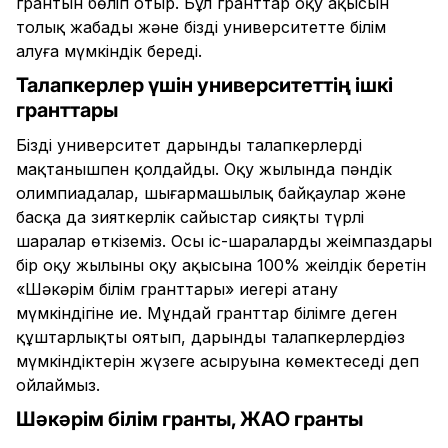
грантын бөліп отыр. Бұл гранттар оқу ақысын
толық жабады және біздің университетте білім
алуға мүмкіндік береді.
Талапкерлер үшін университеттің ішкі
гранттары
Біздің университет дарынды талапкерлерді
мақтанышпен қолдайды. Оқу жылында пәндік
олимпиадалар, шығармашылық байқаулар және
басқа да зияткерлік сайыстар сияқты түрлі
шаралар өткіземіз. Осы іс-шаралардың жеңімпаздары
бір оқу жылының оқу ақысына 100% жеңілдік беретін
«Шәкәрім білім гранттары» иегері атану
мүмкіндігіне ие. Мұндай гранттар білімге деген
құштарлықты оятып, дарынды талапкерлердіңөз
мүмкіндіктерін жүзеге асыруына көмектеседі деп
ойлаймыз.
Шәкәрім білім гранты, ЖАО гранты