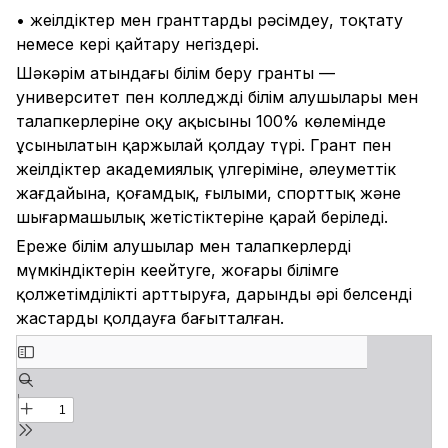
• жеңілдіктер мен гранттарды рәсімдеу, тоқтату
немесе кері қайтару негіздері.
Шәкәрім атындағы білім беру гранты —
университет пен колледждің білім алушылары мен
талапкерлеріне оқу ақысының 100% көлемінде
ұсынылатын қаржылай қолдау түрі. Грант пен
жеңілдіктер академиялық үлгеріміне, әлеуметтік
жағдайына, қоғамдық, ғылыми, спорттық және
шығармашылық жетістіктеріне қарай беріледі.
Ереже білім алушылар мен талапкерлердің
мүмкіндіктерін кеңейтуге, жоғары білімге
қолжетімділікті арттыруға, дарынды әрі белсенді
жастарды қолдауға бағытталған.