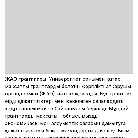
ЖАО гранттары
: Университет сонымен қатар
мақсатты гранттарды бөлетін жергілікті атқарушы
органдармен (ЖАО) ынтымақтасады. Бұл гранттар
өңірдің қажеттіліктері мен жекелеген салалардағы
кадр тапшылығына байланысты беріледі. Мұндай
гранттардың мақсаты – облысымыздың
экономикасы мен әлеуметтік саласын дамытуға
қажетті жоғары білікті мамандарды даярлау. Білім
және ғылым министрлігінің қолжетімді гранттары,