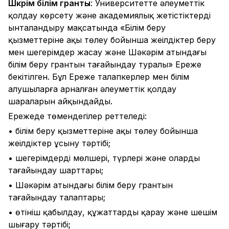
Шәкәрім білім гранты
: Университетте әлеуметтік
қолдау көрсету және академиялық жетістіктерді
ынталандыру мақсатында «Білім беру
қызметтеріне ақы төлеу бойынша жеңілдіктер беру
мен шегерімдер жасау және Шәкәрім атындағы
білім беру грантын тағайындау туралы» Ереже
бекітілген. Бұл Ереже талапкерлер мен білім
алушыларға арналған әлеуметтік қолдау
шараларын айқындайды.
Ережеде төмендегілер реттеледі:
• білім беру қызметтеріне ақы төлеу бойынша
жеңілдіктер ұсыну тәртібі;
• шегерімдердің мөлшері, түрлері және оларды
тағайындау шарттары;
• Шәкәрім атындағы білім беру грантын
тағайындау талаптары;
• өтініш қабылдау, құжаттарды қарау және шешім
шығару тәртібі;