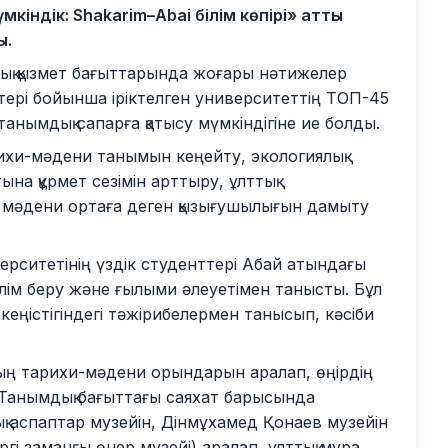
кіндік: Shakarim–Abai білім көпірі» атты
ы.
дық қызмет бағыттарында жоғары нәтижелер
тері бойынша іріктелген университеттің ТОП-45
анымдық сапарға қатысу мүмкіндігіне ие болды.
ихи-мәдени танымын кеңейту, экологиялық
на құрмет сезімін арттыру, ұлттық
ң мәдени ортаға деген қызығушылығын дамыту
рситетінің үздік студенттері Абай атындағы
білім беру және ғылыми әлеуетімен танысты. Бұл
кеңістігіндегі тәжірибелермен танысып, кәсіби
ың тарихи-мәдени орындарын аралап, өңірдің
 Танымдық бағыттағы саяхат барысында
қ аспаптар музейін, Дінмұхамед Қонаев музейін
гі заманғы өнер музейі) аралап, ұлттық мұра