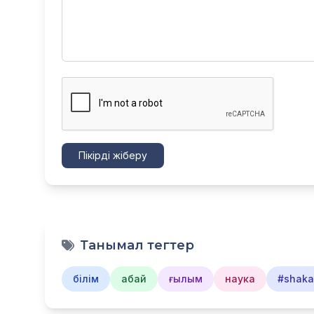
Пікірді жіберу
Танымал тегтер
білім
абай
ғылым
наука
#shakar