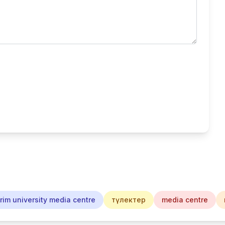
im university media centre
түлектер
media centre