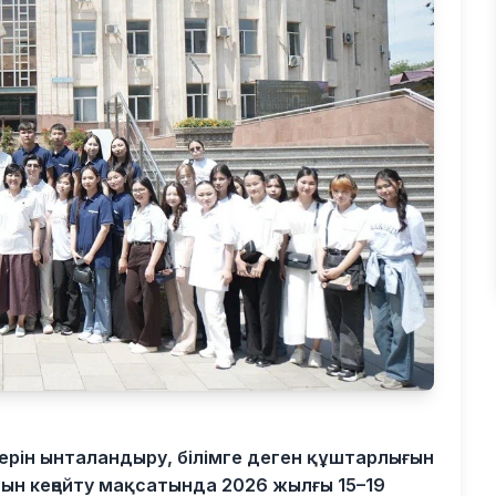
ерін ынталандыру, білімге деген құштарлығын
н кеңейту мақсатында 2026 жылғы 15–19