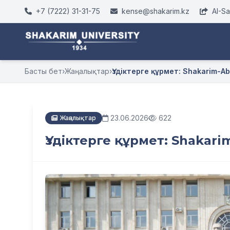
+7 (7222) 31-31-75
kense@shakarim.kz
AI-S
Басты бет
›
Жаңалықтар
›
Үздіктерге құрмет: Shakarim-Aba
23.06.2026
622
Жаңалықтар
Үздіктерге құрмет: Shakarim