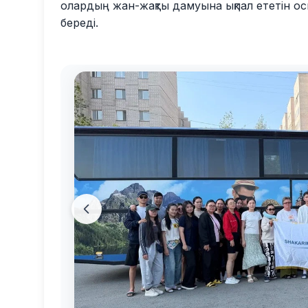
олардың жан-жақты дамуына ықпал ететін 
береді.