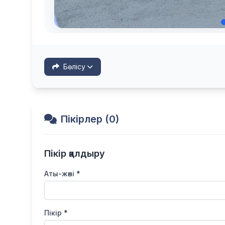
Бөлісу
Пікірлер (0)
Пікір қалдыру
Аты-жөні *
Пікір *