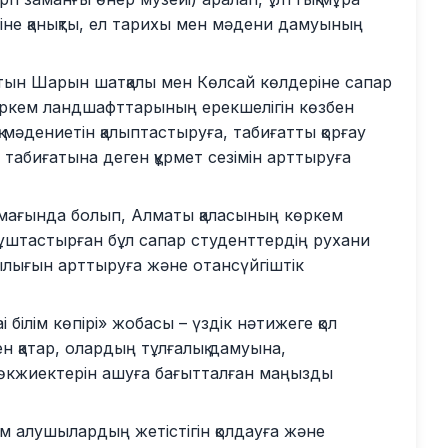
ріне қанықты, ел тарихы мен мәдени дамуының
тын Шарын шатқалы мен Көлсай көлдеріне сапар
өркем ландшафттарының ерекшелігін көзбен
 мәдениетін қалыптастыруға, табиғатты қорғау
 табиғатына деген құрмет сезімін арттыруға
ймағында болып, Алматы қаласының көркем
 ұштастырған бұл сапар студенттердің рухани
ылығын арттыруға және отансүйгіштік
 білім көпірі» жобасы – үздік нәтижеге қол
 қатар, олардың тұлғалық дамуына,
көкжиектерін ашуға бағытталған маңызды
ім алушылардың жетістігін қолдауға және