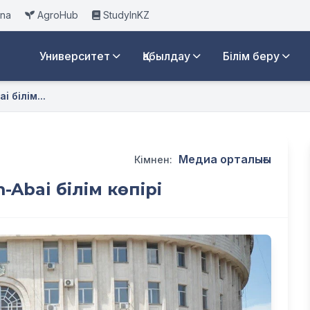
ana
AgroHub
StudyInKZ
Университет
Қабылдау
Білім беру
i білім...
Медиа орталығы
Кімнен:
-Abai білім көпірі