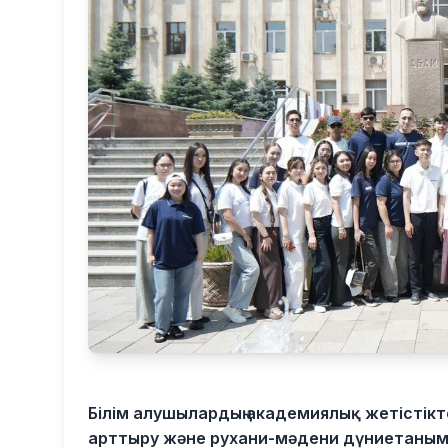
Білім алушылардың академиялық жетістікт
арттыру және рухани-мәдени дүниетанымы