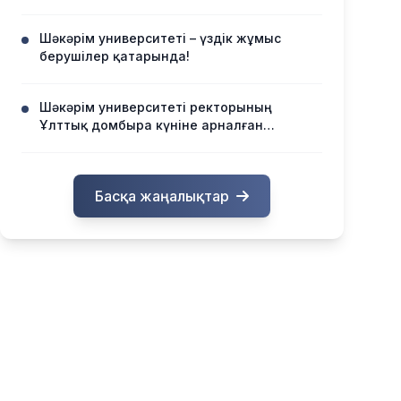
Шәкәрім университеті – үздік жұмыс
берушілер қатарында!
Шәкәрім университеті ректорының
Ұлттық домбыра күніне арналған
құттықтауы
Басқа жаңалықтар