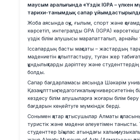
маусым аралығында «Үздік IGPA – үлкен мүм
тарихи-танымдық сапар ұйымдастырылд
Жоба аясында оқу, ғылым, спорт және қоғам
көрсетіп, интегралды GPA (IGPA) көрсеткіш
үздік білім алушысы марапатталып, арнайы т
Іссапардың басты мақсаты – жастардың тар
мәдениетін қалыптастыру, туған жер табиғаты
құндылықтарды дәріптеу және студенттерді
болды.
Сапар бағдарламасы аясында Шәкәрім униве
Қазақ ұлттық педагогикалық университетінің 
кездесу білім алушыларға жоғары білім беру 
бағдарын кеңейтуге мүмкіндік берді.
Сонымен қатар қатысушылар Алматы қаласын
туристік және мәдени әлеуетімен танысты.
студенттер Ықылас атындағы халық музыкалы
және Almaty Museum of Arts (Алматының қазір