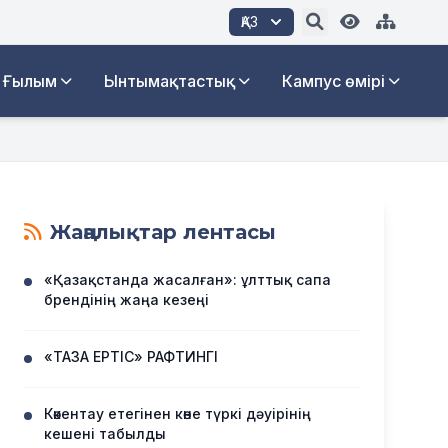
ҚАЗ
Ғылым
Ынтымақтастық
Кампус өмірі
Жаңалықтар лентасы
«Қазақстанда жасалған»: ұлттық сапа
брендінің жаңа кезеңі
«ТАЗА ЕРТІС» РАФТИНГІ
Көкентау етегінен көне түркі дәуірінің
кешені табылды