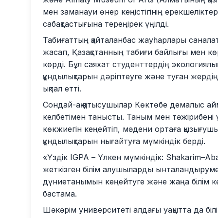
мен заманауи өнер кеңістігінің ерекшелікте
сабақтастығына тереңірек үңілді.
Табиғаттың қайталанбас жауһарлары санала
жасап, Қазақстанның табиғи байлығы мен к
көрді. Бұл саяхат студенттердің экологиялық
құндылықтарын дәріптеуге және туған жердің
ықпал етті.
Сондай-ақ қатысушылар Көктөбе демалыс а
келбетімен танысты. Таным мен тәжірибені
көкжиегін кеңейтіп, мәдени ортаға қызығуш
құндылықтарын нығайтуға мүмкіндік берді.
«Үздік IGPA – Үлкен мүмкіндік: Shakarim–Abai
жеткізген білім алушыларды ынталандырумен
дүниетанымын кеңейтуге және жаңа білім 
бастама.
Шәкәрім университеті алдағы уақытта да біл