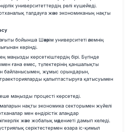
өңірлік университеттердің рөлі күшейеді.
зертханалық талдауға және экономиканың нақты
өсу
ағыты бойынша Шәкәрім университеті әлемнің
ығынан көрінді.
н ең маңызды көрсеткіштердің бірі. Бүгінде
мен ғана емес, түлектерінің қаншалықты
ен байланысымен, жұмыс орындарын,
іби траекторияларды қалыптастыруға қатысуымен
рнеше маңызды процесті көрсетеді.
рламаларын нақты экономика секторымен жүйелі
ртханалар мен өндірістік алаңдар
іпкерлік және жобалық мәдениеті дамып келеді.
устриялық серіктестермен өзара іс-қимыл