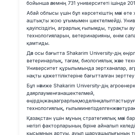
бойынша әлемнің 731 университеті ішінде 20
Абай облысы үшін бұл көрсеткіштің мәні өт
аштықты жою ұғымымен шектелмейді. Универ
қауіпсіздігін, аграрлық ғылымды, тұрақты
технологияларын, ветеринарияны, өнім сапа
қамтиды.
Дәл осы бағытта Shakarim University-дің өңір
ветеринарлық, тағам, биологиялық және те
Университет құрылымында зертханалар, агр
нақты қажеттіліктеріне бағытталған зерттеу
Бұл нәтиже Shakarim University-дің агроөнерк
даярлауменғанашектелмей,
өңірдіңжаңааграрлықмоделінқалыптастыруғ
технологиялық, ғылыминегізделгенжәнетұра
Қазақстан үшін мұның стратегиялық мәні бар
негізгі факторларының біріне айналып келед
қысымның артуы, ауыл шаруашылығының тр