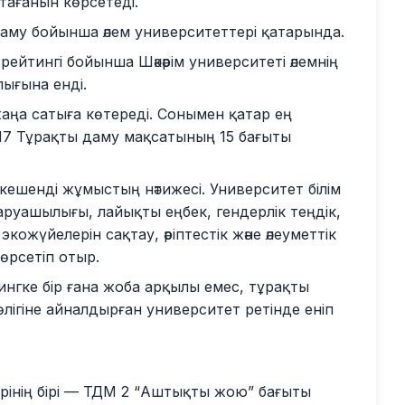
ағанын көрсетеді.
 даму бойынша әлем университеттері қатарында.
 рейтингі бойынша Шәкәрім университеті әлемнің
лығына енді.
аңа сатыға көтереді. Сонымен қатар ең
17 Тұрақты даму мақсатының 15 бағыты
— кешенді жұмыстың нәтижесі. Университет білім
лшаруашылығы, лайықты еңбек, гендерлік теңдік,
кожүйелерін сақтау, әріптестік және әлеуметтік
өрсетіп отыр.
ингке бір ғана жоба арқылы емес, тұрақты
лігіне айналдырған университет ретінде еніп
лерінің бірі — ТДМ 2 “Аштықты жою” бағыты