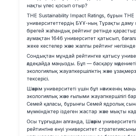
нақты үлес қосып отыр?
THE Sustainability Impact Ratings, бұрын THE 
университеттердің БҰҰ-ның Тұрақты даму ма
бірегей жаһандық рейтинг ретінде қарасты
аумақтан 1646 университет қатысып, баға
жеке кестелер және жалпы рейтинг негізінде 
Сондықтан мұндай рейтингке қатысу униве
әлдеқайда маңызды. Бұл — басқару мәдениетіні
экологиялық жауапкершіліктің және ұзақмерз
тексерісі.
Шәкәрім университеті үшін бұл нәтиженің ма
экологиялық және ғылыми жауапкершілігі бар
Семей қаласы, бұрынғы Семей ядролық сын
мүмкіндіктер іздеген жастар және мықты к
Осы тұрғыдан алғанда, Шәкәрім университетіні
рейтингіне енуі университет стратегиясының