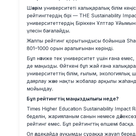
Шәкәрім университеті халықаралық білім кеңіс
рейтингтердің бірі — THE Sustainability Impa
университеттердің Біріккен Ұлттар Ұйымы
үлесін бағалайды.
Жалпы рейтинг қорытындысы бойынша Shakari
801–1000 орын аралығынан көрінді.
Бұл нәтиже тек университет үшін ғана емес,
де маңызды. Өйткені бұл жай ғана халықарал
университеттің білім, ғылым, экологиялық ш
даярлау және нақты жобалар арқылы жаһанды
мойындау.
Бұл рейтингтің маңыздылығы неде?
Times Higher Education Sustainability Impac
беделін, жарияланым санын немесе дәйексөз
рейтинг емес. Бұл рейтингтің өлшемі басқа.
Ол әлдеқайда ауқымды сұраққа жауап беред