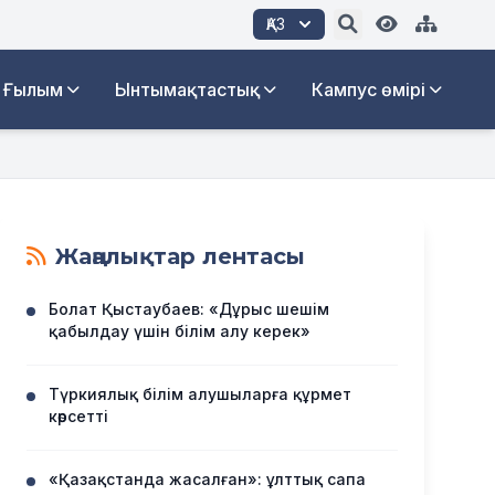
ҚАЗ
Ғылым
Ынтымақтастық
Кампус өмірі
Жаңалықтар лентасы
Болат Қыстаубаев: «Дұрыс шешім
қабылдау үшін білім алу керек»
Түркиялық білім алушыларға құрмет
көрсетті
«Қазақстанда жасалған»: ұлттық сапа