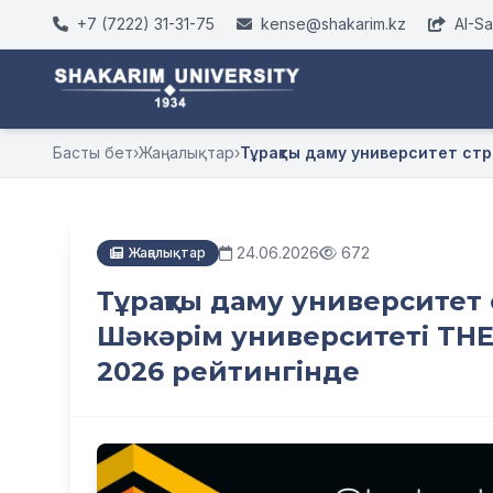
+7 (7222) 31-31-75
kense@shakarim.kz
AI-S
Басты бет
›
Жаңалықтар
›
Тұрақты даму университет стр
24.06.2026
672
Жаңалықтар
Тұрақты даму университет
Шәкәрім университеті THE S
2026 рейтингінде