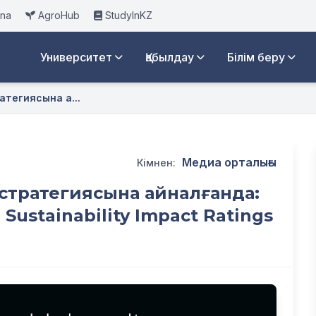
ana
AgroHub
StudyInKZ
Университет
Қабылдау
Білім беру
атегиясына а...
Медиа орталығы
Кімнен:
 стратегиясына айналғанда:
ustainability Impact Ratings