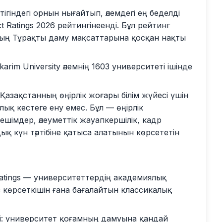
тігіндегі орнын нығайтып, әлемдегі ең беделді
ct Ratings 2026 рейтингінеенді. Бұл рейтинг
ның Тұрақты даму мақсаттарына қосқан нақты
m University әлемнің 1603 университеті ішінде
 Қазақстанның өңірлік жоғары білім жүйесі үшін
ық кестеге ену емес. Бұл — өңірлік
ешімдер, әлеуметтік жауапкершілік, кадр
қ күн тәртібіне қатыса алатынын көрсететін
t Ratings — университеттердің академиялық
 көрсеткішін ғана бағалайтын классикалық
і: университет қоғамның дамуына қандай