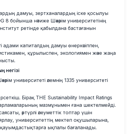
тардың дамуы, зертханалардың іске қосылуы
DG 8 бойынша нәтиже Шәкәрім университетінің
нститут ретінде қабылдана бастағанын
і адами капиталдың дамуы өнеркәсіппен,
стикамен, құрылыспен, экологиямен және жаңа
нысты.
ң негізі
кәрім университеті әлемнің 1335 университеті
еткіш. Бірақ THE Sustainability Impact Ratings
ғдарламаларының мазмұнымен ғана шектелмейді.
 саясаты, әртүрлі әлеуметтік топтар үшін
даярлау, университеттің мектеп оқушыларына,
і қауымдастықтарға ықпалы бағаланады.