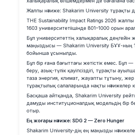
халықаралық өлшемдермен де бағалана баст
Жалпы нәтиже: Shakarim University тұрақты
THE Sustainability Impact Ratings 2026 жалпы
1603 университетіішінде 801–1000 орын ара
Бұл университеттің халықаралық деңгейін ж
маңыздысы — Shakarim University БҰҰ-ның 
бойынша ұсынылды.
Бұл бір ғана бағыттағы жетістік емес. Бұл 
беру, азық-түлік қауіпсіздігі, тұрақты ауы
таза энергия, климат, жауапты тұтыну, жер э
тұрақтылық салаларында нақты нәтижелер к
Басқаша айтқанда, Shakarim University рейт
дамуды институционалдық модельдің бір бө
отыр.
Ең жоғары нәтиже: SDG 2 — Zero Hunger
Shakarim University-дің ең маңызды нәтиже