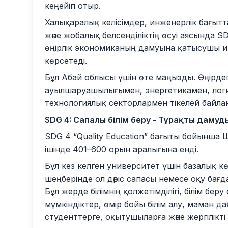
кеңейіп отыр.
Халықаралық келісімдер, инженерлік бағыт
және жобалық белсенділіктің өсуі аясында S
өңірлік экономиканың дамуына қатысушы и
көрсетеді.
Бұл Абай облысы үшін өте маңызды. Өңірдег
ауылшаруашылығымен, энергетикамен, логи
технологиялық секторлармен тікелей байла
SDG 4: Сапалы білім беру - Тұрақты дамуды
SDG 4 “Quality Education” бағыты бойынша Шә
ішінде 401–600 орын аралығына енді.
Бұл кез келген университет үшін базалық көрс
шеңберінде ол дәріс сапасы немесе оқу ба
Бұл жерде білімнің қолжетімділігі, білім беру
мүмкіндіктер, өмір бойы білім алу, маман 
студенттерге, оқытушыларға және жергілікт