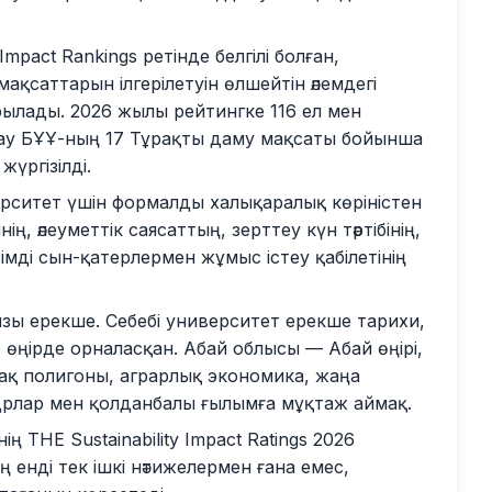
Impact Rankings ретінде белгілі болған,
қсаттарын ілгерілетуін өлшейтін әлемдегі
рылады. 2026 жылы рейтингке 116 ел мен
лау БҰҰ-ның 17 Тұрақты даму мақсаты бойынша
жүргізілді.
рситет үшін формалды халықаралық көріністен
ң, әлеуметтік саясаттың, зерттеу күн тәртібінің,
імді сын-қатерлермен жұмыс істеу қабілетінің
ңызы ерекше. Себебі университет ерекше тарихи,
 өңірде орналасқан. Абай облысы — Абай өңірі,
ақ полигоны, аграрлық экономика, жаңа
адрлар мен қолданбалы ғылымға мұқтаж аймақ.
ң THE Sustainability Impact Ratings 2026
 енді тек ішкі нәтижелермен ғана емес,