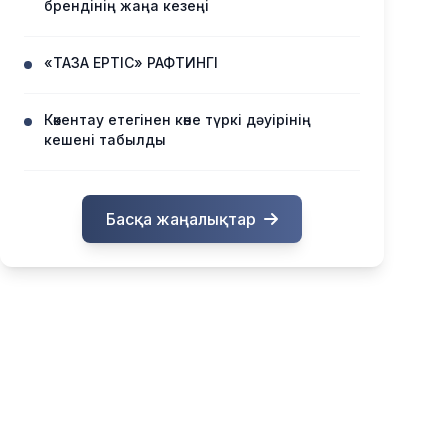
брендінің жаңа кезеңі
«ТАЗА ЕРТІС» РАФТИНГІ
Көкентау етегінен көне түркі дәуірінің
кешені табылды
Басқа жаңалықтар