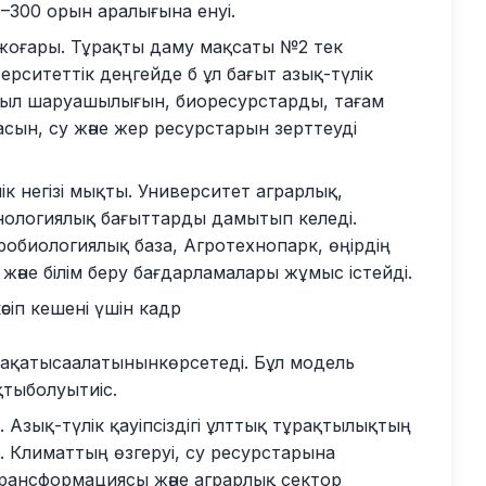
1–300 орын аралығына енуі.
е жоғары. Тұрақты даму мақсаты №2 тек
ситеттік деңгейде б ұл бағыт азық-түлік
 ауыл шаруашылығын, биоресурстарды, тағам
сын, су және жер ресурстарын зерттеуді
лік негізі мықты. Университет аграрлық,
хнологиялық бағыттарды дамытып келеді.
обиологиялық база, Агротехнопарк, өңірдің
 және білім беру бағдарламалары жұмыс істейді.
әсіп кешені үшін кадр
ақатысаалатынынкөрсетеді. Бұл модель
қтыболуытиіс.
. Азық-түлік қауіпсіздігі ұлттық тұрақтылықтың
і. Климаттың өзгеруі, су ресурстарына
ансформациясы және аграрлық сектор