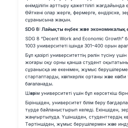
өнімділігін арттыру қажеттілігі жағдайында 
Өйткені олар жерге, фермерге, өндіріске, 
сұранысына жақын.
SDG 8: Лайықты еңбек және экономикалық 
SDG 8 “Decent Work and Economic Growth” б
1003 университеті ішінде 301–400 орын арал
Бұл қазіргі университеттің рөлін түсіну үші
жоғары оқу орны қанша студент оқытатыны
сұранысқа ие екенімен, жұмыс берушілерм
стартаптарды, кәсіпкерлік ортаны және кәс
бағаланады.
Шәкәрім университеті үшін бұл көрсеткіш бі
Біріншіден, университет білім беру бағда
түрде байланыстырып келеді. Екіншіден, зе
жаңғыртылуда. Үшіншіден, студенттердің кәс
Төртіншіден, жұмыс берушілермен және инд