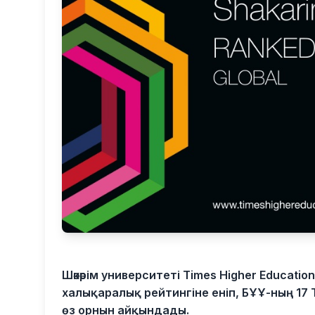
Шәкәрім университеті Times Higher Education 
халықаралық рейтингіне еніп, БҰҰ-ның 1
өз орнын айқындады.