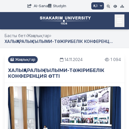
AI-Sana
StudyIn
ҚАЗ
Басты бет
›
Жаңалықтар
›
ХАЛЫҚАРАЛЫҚ ҒЫЛЫМИ-ТӘЖІРИБЕЛІК КОНФЕРЕНЦ...
14.11.2024
1 094
Жаңалықтар
ХАЛЫҚАРАЛЫҚ ҒЫЛЫМИ-ТӘЖІРИБЕЛІК
КОНФЕРЕНЦИЯ ӨТТІ