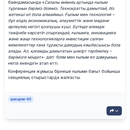
баяндамасында «
Сапалы өнімнің артында ғылым
тұрғанын бәріміз білеміз. Технократты дамытпай, біз
жетекші ел бола алмаймыз. Ғылым мен технология –
бұл елдің экономикалық, әлеуметтік және мәдени
өрлеуінің негізгі қозғаушы күші. Бүгінде әлемдік
тәжірибе көрсетіп отырғандай, ғылымға, инновацияға
және жаңа технологияларға инвестиция салған
мемлекеттер ғана тұрақты дамудың көшбасшысы бола
алады. Ал, қоғамды дамытатын шәкірт тәрбиелеу –
бәрімізге міндет»-
деп білім мен ғылым ел дамуының
негізі екендігін атап өтті.
Конференция жұмысы бірнеше ғылыми бағыт бойынша
секциялық отырыстарда жалғасты.
шәкәрім-90