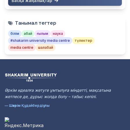
Басқа жаңалықтар
Танымал тегтер
білім
абай
ғылым
наука
#shakarim university media centre
түлектер
media centre
шалабай
Әркім идеалға жетуге ұмтылуға міндетті, мақсатына
жетпесе де, дұрыс жолда болу – табыс кепілі.
— Шәкәрім Құдайбердіұлы