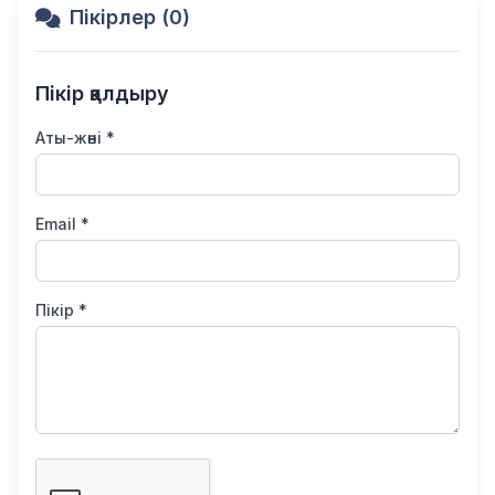
Пікірлер (0)
Пікір қалдыру
Аты-жөні *
Email *
Пікір *