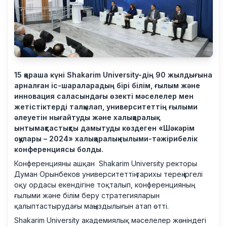
15 қараша күні Shakarim University-дің 90 жылдығына
арналған іс-шараларадың бірі білім, ғылым және
инновация саласындағы өзекті мәселелер мен
жетістіктерді талқылап, университеттің ғылыми
әлеуетін нығайтуды және халықаралық
ынтымақтастықты дамытуды көздеген «Шәкәрім
оқулары – 2024» халықаралық ғылыми-тәжірибелік
конференциясы болды.
Конференцияны ашқан Shakarim University ректоры
Думан Орынбеков университеттің тарихы терең іргелі
оқу ордасы екендігіне тоқталып, конференцияның
ғылыми және білім беру стратегияларын
қалыптастырудағы маңыздылығын атап өтті.
Shakarim University академиялық мәселелер жөніндегі