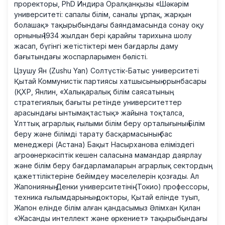
проректоры, PhD Индира Оралқанқызы «Шәкәрім
университеті: сапалы білім, саналы ұрпақ, жарқын
болашақ» тақырыбындағы баяндамасында сонау оқу
орнының 1934 жылдан бері қарайғы тарихына шолу
жасап, бүгінгі жетістіктері мен бағдарлы даму
бағытындағы жоспарларымен бөлісті.
Цзушу Ян (Zushu Yan) Солтүстік-Батыс университеті
Қытай Коммунистік партиясы хатшысының орынбасары
(ҚХР, Янлин, «Халықаралық білім саясатының
стратегиялық бағыты ретінде университеттер
арасындағы ынтымақтастық» жайына тоқталса,
Ұлттық аграрлық ғылыми білім беру орталығының Білім
беру және білімді тарату басқармасының бас
менеджері (Астана) Бақыт Насырханова еліміздегі
агроөнеркәсіптік кешен саласына мамандар даярлау
және білім беру бағдарламаларын аграрлық сектордың
қажеттіліктеріне бейімдеу мәселелерін қозғады. Ал
Жапонияның Денки университетінің (Токио) профессоры,
техника ғылымдарының докторы, Қытай елінде туып,
Жапон елінде білім алған қандасымыз Әлімхан Қилан
«Жасанды интеллект және өркениет» тақырыбындағы