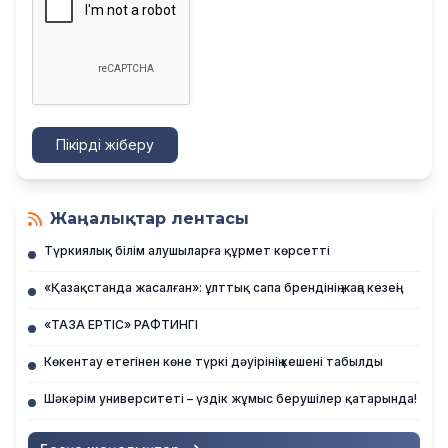
Пікірді жіберу
Жаңалықтар лентасы
Түркиялық білім алушыларға құрмет көрсетті
«Қазақстанда жасалған»: ұлттық сапа брендінің жаңа кезеңі
«ТАЗА ЕРТІС» РАФТИНГІ
Көкентау етегінен көне түркі дәуірінің кешені табылды
Шәкәрім университеті – үздік жұмыс берушілер қатарында!