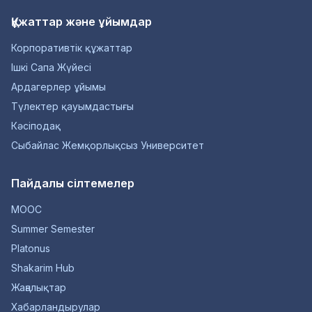
Құжаттар және ұйымдар
Корпоративтік құжаттар
Ішкі Сапа Жүйесі
Ардагерлер ұйымы
Түлектер қауымдастығы
Кәсіподақ
Сыбайлас Жемқорлықсыз Университет
Пайдалы сілтемелер
MOOC
Summer Semester
Platonus
Shakarim Hub
Жаңалықтар
Хабарландырулар