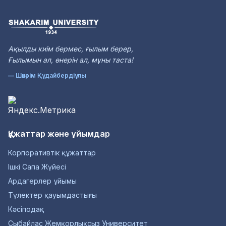
Ақылды киiм бермес, ғылым берер,
Ғылымын ал, өнерiн ал, мұны таста!
— Шәкәрім Құдайбердіұлы
Құжаттар және ұйымдар
Корпоративтік құжаттар
Ішкі Сапа Жүйесі
Ардагерлер ұйымы
Түлектер қауымдастығы
Кәсіподақ
Сыбайлас Жемқорлықсыз Университет