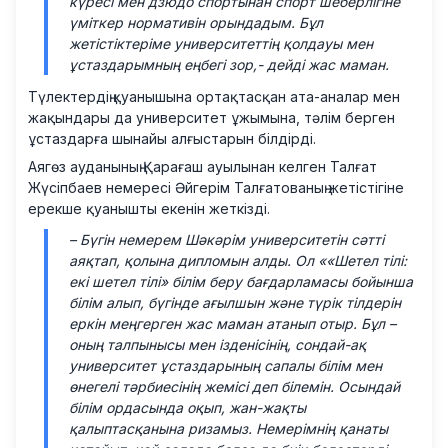
күресі мен дзюдо спортынан спорт шеберлігіне
үміткер нормативін орындадым. Бұл
жетістіктеріме университеттің қолдауы мен
ұстаздарымның еңбегі зор,-
дейді жас маман.
Түлектердің қуанышына ортақтасқан ата-аналар мен
жақындары да университет ұжымына, тәлім берген
ұстаздарға шынайы алғыстарын білдірді.
Аягөз ауданының Қарағаш ауылынан келген Талғат
Жүсіпбаев немересі Әйгерім Талғатованың жетістігіне
ерекше қуанышты екенін жеткізді.
–
Бүгін немерем Шәкәрім университетін сәтті
аяқтап, қолына дипломын алды. Ол ««Шетел тілі:
екі шетел тілі» білім беру бағдарламасы бойынша
білім алып, бүгінде ағылшын және түрік тілдерін
еркін меңгерген жас маман атанып отыр. Бұл –
оның талпынысы мен ізденісінің, сондай-ақ
университет ұстаздарының сапалы білім мен
өнегелі тәрбиесінің жемісі деп білемін. Осындай
білім ордасында оқып, жан-жақты
қалыптасқанына ризамыз. Немерімнің қанаты