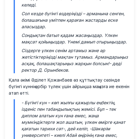
келеді.
Сол кезде бүгінгі өздеріңізді – арманына сенген,
болашағына үмітпен қараған жастарды еске
аласыздар.
Сондықтан батыл қадам жасаңыздар. Үлкен
мақсат қойыңыздар. Үнемі дамып отырыңыздар.
Сіздерге үлкен сенім артамыз және әр
жетістіктеріңізді мақтан тұтамыз. Армандарыңыз
асқақ, болашақтарыңыз жарқын болсын!-
деді
ректор Д. Орынбеков.
Қала әкімі Әділет Қожанбаев өз құттықтау сөзінде
бүгінгі күннің әрбір түлек үшін айрықша маңызға ие екенін
атап өтті.
- Бүгінгі күн – көп жылғы қажырлы еңбектің,
ізденіс пен табандылықтың жемісі. Бұл – тек
диплом алатын күн ғана емес, жаңа
мүмкіндіктерге жол ашатын, үлкен өмірге қанат
қағатын тарихи сәт-, дей келіп, -Шәкәрім
университеті – киелі Абай өңірінің ғана емес,