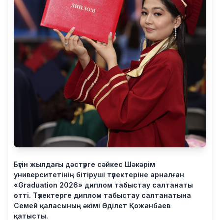
Бүгін жылдағы дәстүрге сәйкес Шәкәрім
университетінің бітіруші түлектеріне арналған
«Graduation 2026» диплом табыстау салтанаты
өтті. Түлектерге диплом табыстау салтанатына
Семей қаласының әкімі Әділет Қожанбаев
қатысты.