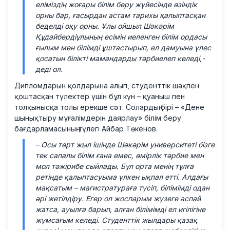
еліміздің жоғары білім беру жүйесінде өзіндік
орны бар, ғасырдан астам тарихы қалыптасқан
беделді оқу орны. Ұлы ойшыл Шәкәрім
Құдайбердіұлының есімін иеленген білім ордасы
ғылым мен білімді ұштастырып, ел дамуына үлес
қосатын білікті мамандарды тәрбиелеп келеді,-
деді ол.
Дипломдарын қолдарына алып, студенттік шақпен
қоштасқан түлектер үшін бұл күн – қуаныш пен
толқынысқа толы ерекше сәт. Солардың бірі – «Дене
шынықтыру мұғалімдерін даярлау» білім беру
бағдарламасының түлегі Айбар Төкенов.
– Осы төрт жыл ішінде Шәкәрім университеті бізге
тек сапалы білім ғана емес, өмірлік тәрбие мен
мол тәжірибе сыйлады. Бұл орта менің тұлға
ретінде қалыптасуыма үлкен ықпал етті. Алдағы
мақсатым – магистратураға түсіп, білімімді одан
әрі жетілдіру. Егер ол жоспарым жүзеге аспай
жатса, ауылға барып, алған білімімді ел игілігіне
жұмсағым келеді. Студенттік жылдары қазақ