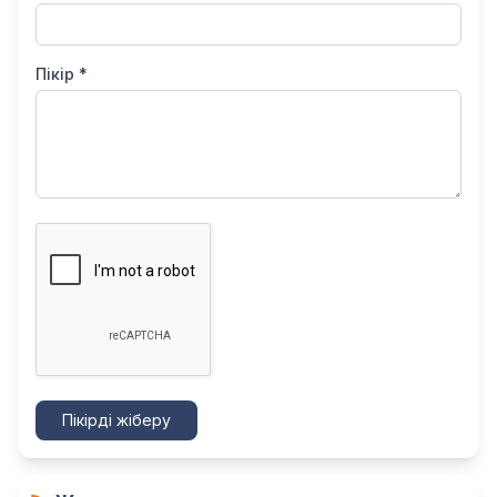
Пікір *
Пікірді жіберу