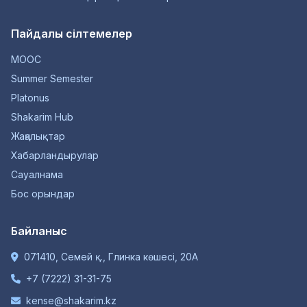
Пайдалы сілтемелер
MOOC
Summer Semester
Platonus
Shakarim Hub
Жаңалықтар
Хабарландырулар
Сауалнама
Бос орындар
Байланыс
071410, Семей қ., Глинка көшесі, 20А
+7 (7222) 31-31-75
kense@shakarim.kz