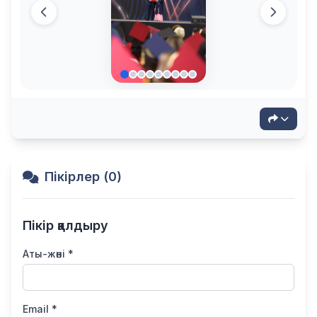
Пікірлер (0)
Пікір қалдыру
Аты-жөні *
Email *