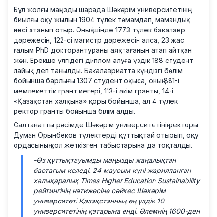
Бұл жолғы маңызды шарада Шәкәрім университетінің
биылғы оқу жылын 1904 түлек тәмамдап, мамандық
иесі атанып отыр. Оның ішінде 1773 түлек бакалавр
дәрежесін, 122-сі магистр дәрежесін алса, 23 жас
ғалым PhD докторантураны аяқтағанын атап айтқан
жөн. Ерекше үлгідегі диплом алуға үздік 188 студент
лайық деп танылды. Бакалавриатта күндізгі бөлім
бойынша барлығы 1307 студент оқыса, оның 881-і
мемлекеттік грант иегері, 113-і әкім гранты, 14-і
«Қазақстан халқына» қоры бойынша, ал 4 түлек
ректор гранты бойынша білім алды.
Салтанатты рәсімде Шәкәрім университетінің ректоры
Думан Орынбеков түлектерді құттықтай отырып, оқу
ордасының қол жеткізген табыстарына да тоқталды.
-Өз құттықтауымды маңызды жаңалықтан
бастағым келеді. 24 маусым күні жарияланған
халықаралық Times Higher Education Sustainability
рейтингінің нәтижесіне сәйкес Шәкәрім
университеті Қазақстанның ең үздік 10
университетінің қатарына енді. Әлемнің 1600-ден