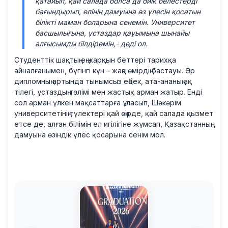
қатайып, қай салада болса да биік белестерді
бағындырып, елінің дамуына өз үлесін қосатын
білікті маман боларына сенемін. Университет
басшылығына, ұстаздар қауымына шынайы
алғысымды білдіремін,-
деді ол.
Студенттік шақтың ең жарқын беттері тарихқа
айналғанымен, бүгінгі күн – жаңа өмірдің бастауы. Әр
дипломның артында тынымсыз еңбек, ата-ананың ақ
тілегі, ұстаздың тәлімі мен жастық арман жатыр. Енді
сол арман үлкен мақсаттарға ұласып, Шәкәрім
университетінің түлектері қай өңірде, қай салада қызмет
етсе де, алған білімін ел игілігіне жұмсап, Қазақстанның
дамуына өзіндік үлес қосарына сенім мол.