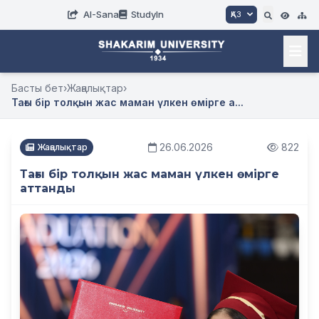
AI-Sana
StudyIn
ҚАЗ
Басты бет
›
Жаңалықтар
›
Тағы бір толқын жас маман үлкен өмірге а...
26.06.2026
822
Жаңалықтар
Тағы бір толқын жас маман үлкен өмірге
аттанды