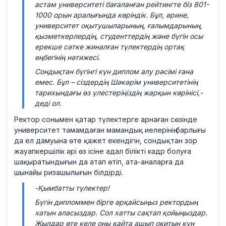
астам университеті бағаланған рейтингте біз 801-
1000 орын аралығында көріндік. Бұл, әрине,
университет оқытушыларының, ғалымдарының,
қызметкерлердің, студенттердің және бүгін осы
ерекше сәтке жиналған түлектердің ортақ
еңбегінің нәтижесі.
Сондықтан бүгінгі күн диплом алу рәсімі ғана
емес. Бұл – сіздердің Шәкәрім университетінің
тарихындағы өз үлестеріңіздің жарқын көрінісі,-
деді ол.
Ректор сонымен қатар түлектерге арнаған сөзінде
университет тәмамдаған мамандық иелерінің барлығы
да ел дамуына өте қажет екендігін, сондықтан зор
жауапкершілік әрі өз ісіне адал білікті кадр болуға
шақыратындығын да атап өтіп, ата-аналарға да
шынайы ризашылығын білдірді.
-Қымбатты түлектер!
Бүгін дипломмен бірге әрқайсыңыз ректордың
хатын аласыздар. Сол хатты сақтап қойыңыздар.
Жылдар өте келе оны қайта ашып оқитын күн