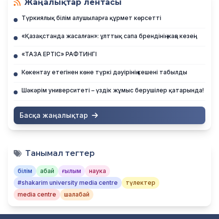
Жаңалықтар лентасы
Түркиялық білім алушыларға құрмет көрсетті
«Қазақстанда жасалған»: ұлттық сапа брендінің жаңа кезеңі
«ТАЗА ЕРТІС» РАФТИНГІ
Көкентау етегінен көне түркі дәуірінің кешені табылды
Шәкәрім университеті – үздік жұмыс берушілер қатарында!
Басқа жаңалықтар
Танымал тегтер
білім
абай
ғылым
наука
#shakarim university media centre
түлектер
media centre
шалабай