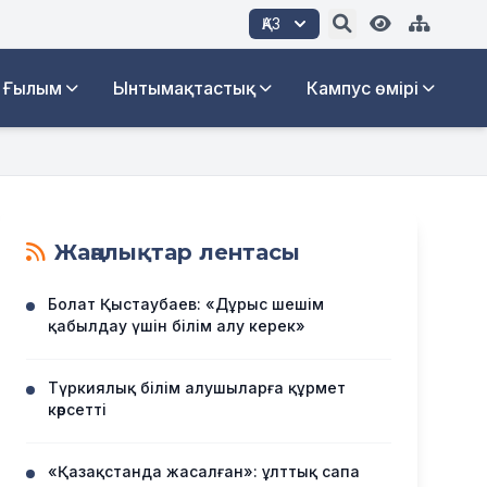
ҚАЗ
Ғылым
Ынтымақтастық
Кампус өмірі
Жаңалықтар лентасы
Болат Қыстаубаев: «Дұрыс шешім
қабылдау үшін білім алу керек»
Түркиялық білім алушыларға құрмет
көрсетті
«Қазақстанда жасалған»: ұлттық сапа