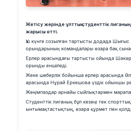
Жетісу жерінде ұлттық студенттік лиган
жарысы өтті.
Үш күнге созылған тартысты додада Шығыс
орындарының командалары өзара бақ сынасы
Ерлер арасындағы тартысты ойында Шәкәрім
орынды еншіледі.
Жеке шеберлік бойынша ерлер арасында Әл
арасында Нұрай Еркешова үздік ойыншы ре
Жеңімпаздар арнайы сыйлықтармен марапа
Студенттік лиганың бұл кезеңі тек спортты
ынтымақтастықтың, өзара құрмет пен қолд