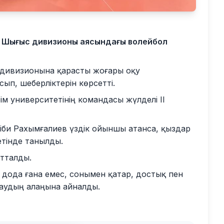
ың Шығыс дивизионы аясындағы волейбол
 дивизионына қарасты жоғары оқу
п, шеберліктерін көрсетті.
 университетінің командасы жүлделі ІІ
іби Рахымғалиев үздік ойыншы атанса, қыздар
тінде танылды.
тталды.
қ дода ғана емес, сонымен қатар, достық пен
аудың алаңына айналды.