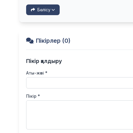
Бөлісу
Пікірлер (0)
Пікір қалдыру
Аты-жөні *
Пікір *