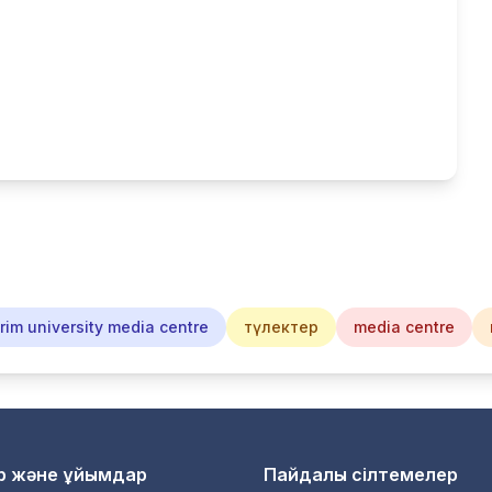
im university media centre
түлектер
media centre
р және ұйымдар
Пайдалы сілтемелер