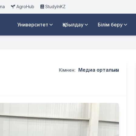
ana
AgroHub
StudyInKZ
Университет
Қабылдау
Білім беру
Медиа орталығы
Кімнен: