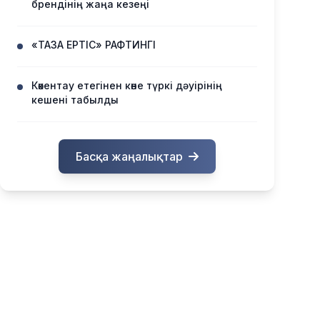
брендінің жаңа кезеңі
«ТАЗА ЕРТІС» РАФТИНГІ
Көкентау етегінен көне түркі дәуірінің
кешені табылды
Басқа жаңалықтар