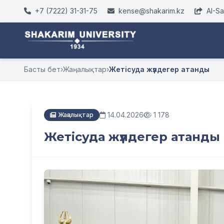
+7 (7222) 31-31-75
kense@shakarim.kz
AI-S
Басты бет
›
Жаңалықтар
›
Жетісуда жүлдегер атанды
14.04.2026
1 178
Жаңалықтар
Жетісуда жүлдегер атанды