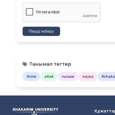
Пікірді жіберу
Танымал тегтер
білім
абай
ғылым
наука
#shakar
Құжатта