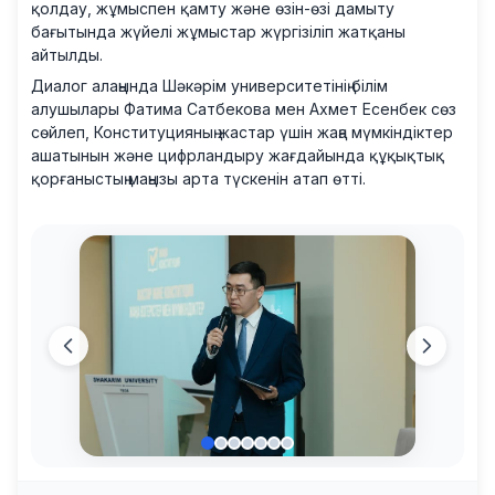
қолдау, жұмыспен қамту және өзін-өзі дамыту
бағытында жүйелі жұмыстар жүргізіліп жатқаны
айтылды.
Диалог алаңында Шәкәрім университетінің білім
алушылары Фатима Сатбекова мен Ахмет Есенбек сөз
сөйлеп, Конституцияның жастар үшін жаңа мүмкіндіктер
ашатынын және цифрландыру жағдайында құқықтық
қорғаныстың маңызы арта түскенін атап өтті.