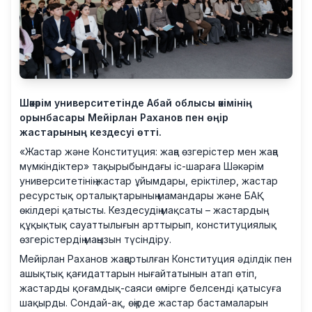
Шәкәрім университетінде Абай облысы әкімінің
орынбасары Мейірлан Раханов пен өңір
жастарының кездесуі өтті.
«Жастар және Конституция: жаңа өзгерістер мен жаңа
мүмкіндіктер» тақырыбындағы іс-шараға Шәкәрім
университетінің жастар ұйымдары, еріктілер, жастар
ресурстық орталықтарының мамандары және БАҚ
өкілдері қатысты. Кездесудің мақсаты – жастардың
құқықтық сауаттылығын арттырып, конституциялық
өзгерістердің маңызын түсіндіру.
Мейірлан Раханов жаңартылған Конституция әділдік пен
ашықтық қағидаттарын нығайтатынын атап өтіп,
жастарды қоғамдық-саяси өмірге белсенді қатысуға
шақырды. Сондай-ақ, өңірде жастар бастамаларын