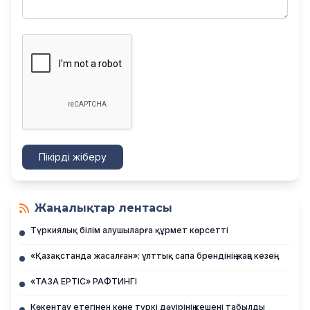
Пікірді жіберу
Жаңалықтар лентасы
Түркиялық білім алушыларға құрмет көрсетті
«Қазақстанда жасалған»: ұлттық сапа брендінің жаңа кезеңі
«ТАЗА ЕРТІС» РАФТИНГІ
Көкентау етегінен көне түркі дәуірінің кешені табылды