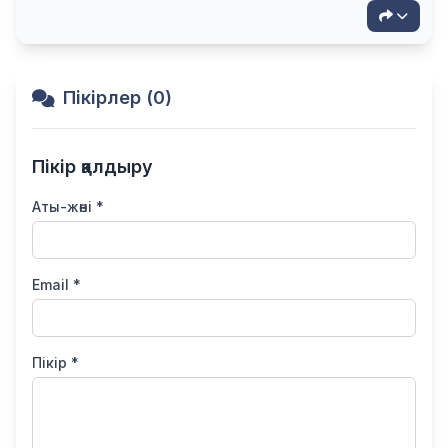
Пікірлер (0)
Пікір қалдыру
Аты-жөні *
Email *
Пікір *