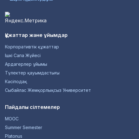
Құжаттар және ұйымдар
Корпоративтік құжаттар
Ішкі Сапа Жүйесі
Ардагерлер ұйымы
Түлектер қауымдастығы
Кәсіподақ
Сыбайлас Жемқорлықсыз Университет
Пайдалы сілтемелер
MOOC
Summer Semester
Platonus