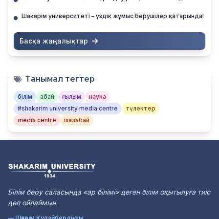
Шәкәрім университеті – үздік жұмыс берушілер қатарында!
Басқа жаңалықтар
Танымал тегтер
білім
абай
ғылым
наука
#shakarim university media centre
түлектер
media centre
шалабай
Білім беру саласында «ар білімі» деген білім оқытылуға тиіс
деп ойлаймын.
— Шәкәрім Құдайбердіұлы