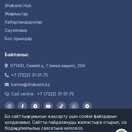
Shakarim Hub
Жаңалықтар
Хабарландырулар
Сауалнама
Бос орындар
Байланыс
071410, Семей қ., Глинка көшесі, 20А
+7 (7222) 31-31-75
kense@shakarim.kz
Call centre:
+7 (7222) 31-31-75
Біз сайттың жұмысын жақсарту үшін cookie файлдарын
қолданамыз. Сайтты пайдалануды жалғастыра отырып, сіз
© 1934-2026 "Шәкәрім Университет" КЕАҚ. Барлық
біздің құпиялылық саясатына келісесіз.
құқықтар қорғалған.