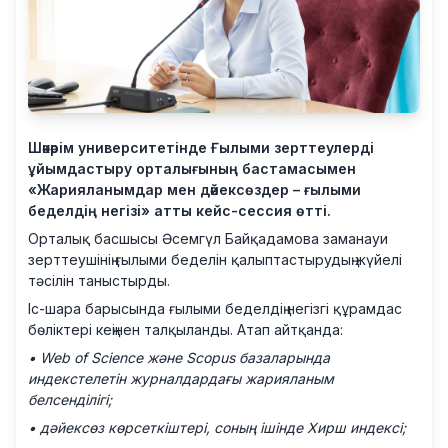
Шәкәрім университетінде Ғылыми зерттеулерді
ұйымдастыру орталығының бастамасымен
«Жарияланымдар мен дәйексөздер – ғылыми
беделдің негізі» атты кейс-сессия өтті.
Орталық басшысы Әсемгүл Байқадамова заманауи
зерттеушінің ғылыми беделін қалыптастырудың жүйелі
тәсілін таныстырды.
Іс-шара барысында ғылыми беделдің негізгі құрамдас
бөліктері кеңінен талқыланды. Атап айтқанда:
• Web of Science және Scopus базаларында
индекстелетін журналдардағы жарияланым
белсенділігі;
• дәйексөз көрсеткіштері, соның ішінде Хирш индексі;