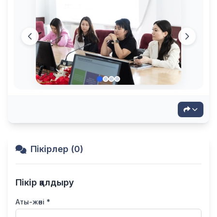
Пікірлер (0)
Пікір қалдыру
Аты-жөні *