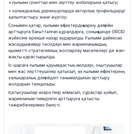
• ғылыми гранттар мен зерттеу жобаларына қатысу;
• халықаралық дерекқорларда авторлық профильдерді
қалыптастыру және жүргізу.
Сонымен қатар, ғылыми еңбектердің көріну деңгейін
арттыруға бағытталған құралдарға, соның ішінде ORCID
жүйесіне ерекше назар аударылды. Ғылыми дәйексөз
жасаудың тиімді тәсілдері мен жарияланымдық
қызметті стратегиялық жоспарлау мәселелері де жан-
жақты қарастырылды.
Іс-шараға ғылыми қауымдастық өкілдері, оқытушылар
мен жас зерттеушілер қатысып, өз ғылыми еңбектерінің
халықаралық деңгейдегі танымалдығын арттыру
жолдарын талқылады.
Қатысушылар өзара пікір алмасып, сұрақтар қойып,
жарияланым тиімділігін арттыруға қатысты
тәжірибелерімен бөлісті.