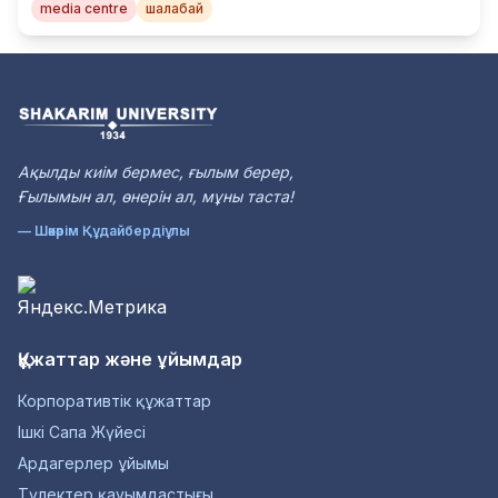
media centre
шалабай
Ақылды киiм бермес, ғылым берер,
Ғылымын ал, өнерiн ал, мұны таста!
— Шәкәрім Құдайбердіұлы
Құжаттар және ұйымдар
Корпоративтік құжаттар
Ішкі Сапа Жүйесі
Ардагерлер ұйымы
Түлектер қауымдастығы