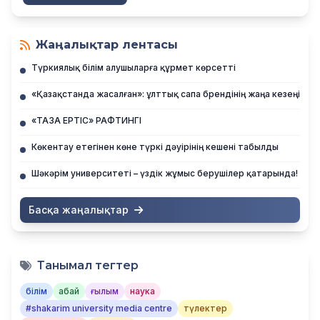
Жаңалықтар лентасы
Түркиялық білім алушыларға құрмет көрсетті
«Қазақстанда жасалған»: ұлттық сапа брендінің жаңа кезеңі
«ТАЗА ЕРТІС» РАФТИНГІ
Көкентау етегінен көне түркі дәуірінің кешені табылды
Шәкәрім университеті – үздік жұмыс берушілер қатарында!
Басқа жаңалықтар
Танымал тегтер
білім
абай
ғылым
наука
#shakarim university media centre
түлектер