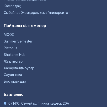
Кәсіподақ
Сыбайлас Жемқорлықсыз Университет
Пайдалы сілтемелер
MOOC
Summer Semester
Platonus
Shakarim Hub
Жаңалықтар
Хабарландырулар
Сауалнама
Бос орындар
Байланыс
071410, Семей қ., Глинка көшесі, 20А