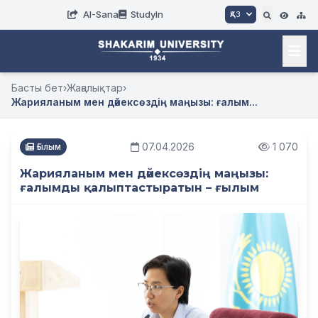
AI-Sana
StudyIn
ҚАЗ
Басты бет
›
Жаңалықтар
›
Жарияланым мен дәйексөздің маңызы: ғалым...
07.04.2026
1 070
Ғылым
Жарияланым мен дәйексөздің маңызы:
ғалымды қалыптастыратын – ғылым