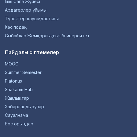
Ішкі Сапа Жүйесі
Ардагерлер ұйымы
Түлектер қауымдастығы
Кәсіподақ
Сыбайлас Жемқорлықсыз Университет
Пайдалы сілтемелер
MOOC
Summer Semester
Platonus
Shakarim Hub
Жаңалықтар
Хабарландырулар
Сауалнама
Бос орындар