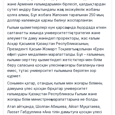
және Армения ғалымдарымен бірлесіп, қалдықтардан
сутегі өндіру бағытындағы жаңа экожүйелік жобаны
қолға алмақ. Бұл жобаға Жапония тарапынан 250 мың
доллар көлемінде қаржы бөлінуі жоспарланған.
Ғылым қызметкерлері күні қарсаңында Ақордада өткен
салтанатты жиында университеттің стратегия және
әлеуметтік даму жөніндегі проректоры, жас ғалым
Асқар Қасымов Қазақстан Республикасының
Президенті Қасым-Жомарт Тоқаевтың қолынан «Ерен
еңбегі үшін» медалімен марапатталды. Бұл – ғалымның
ғылыми-зерттеу қызметіндегі жетістіктері мен білім
беру саласына қосқан үлесінің жоғары бағалануы ғана
емес, тұтас университет ғылымына берілген зор
құрмет.
Сонымен қатар, отандық ғылым мен жоғары білімнің
дамуына үлес қосқан бірқатар университет
ғалымдары Қазақстан Республикасы Ғылым және
жоғары білім министрінің марапаттарына ие болды.
Атап айтқанда, Шолпан Абишева, Айзат Мұқатаева,
Ләззат Габдуллина «Ана тілін дамытуға қосқан үлесі