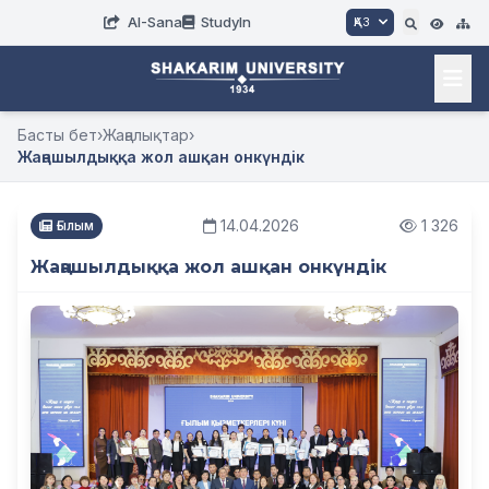
AI-Sana
StudyIn
ҚАЗ
Басты бет
›
Жаңалықтар
›
Жаңашылдыққа жол ашқан онкүндік
14.04.2026
1 326
Ғылым
Жаңашылдыққа жол ашқан онкүндік