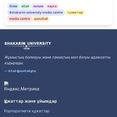
білім
абай
ғылым
наука
#shakarim university media centre
түлектер
media centre
шалабай
Жұмыстың болмауы және тамақтың мол болуы адамзатты
аздырады.
— Абай Құнанбайұлы
Құжаттар және ұйымдар
Корпоративтік құжаттар