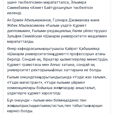
үшін» төсбелгісімен марапатталса, Эльмира
Сәмекбаева «Ахмет Байтұрсынұлы» төсбелгісін
иеленді.
Ал Ермек Абильмажинов, Гүлнара Джаманова және
Жібек Абылкасимова «Ғылым үздігі» Құрмет
дипломымен, Ғылыми-редакциялық бөлім үйлестірушісі
Зульфия Семейская «Шәкәрім университеті» медалімен
марапатталды.
Өнер кафедрасының оқытушысы Қайрат Қабышевқа
«Шәкәрім университетінің құрметті профессоры» атағы
берілді. Сондай-ақ, бірқатар қызметкерлер министрдің
Құрмет грамотасы мен Алғыс хатына, сондай-ақ
университет ректорының Алғыс хаттарына ие болды.
Ғылым онкүндігінің қорытындысында «Үздік жас ғалым»,
«Үздік магистрант», «Үздік ғылыми үйірме»
номинациялары бойынша жеңімпаздар анықталып,
үздіктерге құрмет көрсетілді.
Бұл онкүндік – ғылым мен білімнің, ізденіс пен
жаңашылдықтың, ынтымақтастық пен табыстың жарқын
көрінісі болды.