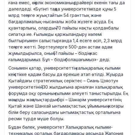
ғана емес, өңірлік экономиканың драйвері екенін тағы да
дәлелдеді. «Бүгінгі таңда университетімізде құны 5
млрд теңгеге жуықтайтын 54 гранттық және
бағдарламалық-нысаналы жоба жүзеге асуда. Ең
қуантарлығы, олардың 70 пайызы нақты қолданбалы
сипатқа ие. Ғылымды қаржыландыру көлемі
былтырғымен салыстырғанда 1,4 есеге өсіп, 2,3 млрд
теңгеге жетті. Зерттеулерге 500-ден астам адам
жұмылдырылса, оның 51 пайызы – біздің жас
ғалымдарымыз. Бұл – біздің болашағымыз»- деді.
Сонымен қатар, университеттің халықаралық ғылыми
кеңістікке қадам басуы да ерекше атап өтілді. Жуырда
Қытайдағы стратегиялық серіктес – Сиань Цзяотун
университетінің 130 жылдығына арналған халықаралық
форумда оқу орнының ғылыми әлеуеті таныстырылды. Ең
маңызды жаңалықтардың бірі – Шәкәрім университетінің
Қытай және Шанхай ынтымақтастық ұйымының жоғары
білім беру саласындағы ынтымақтастық орталығына
ресми түрде мүше болуы.
Бұдан бөлек, университет Халықаралық ғылыми-
техникалық орталық бағдарламасы аясында Жапония