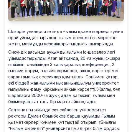
Шәкәрім университетінде Ғылым қызметкерлері күніне
орай ұйымдастырылған ғылым онкүндігі өз мәресіне
жетіп, мазмұнды кезеңнің қорытындысы шығарылды.
Онкүндік аясында ауқымды ғылыми іс-шаралар легі
ұйымдастырылды. Атап айтқанда, 20-ға жуық іс-шара
өткізіліп, оның ішінде 3 халықаралық конференция, 2
ғылыми форум, ғылыми көрмелер, ашық дәрістер мен
сараптамалық сессиялар қамтылды. Сонымен қатар,
екі бірдей жаңа ғылыми нысанның ашылуы университет
ғылымының даму қарқынын айқын көрсетті. Жалпы, бұл
шараларға 3000-ға жуық адам қатысып, ғылым мен
білімнің маңызын тағы бір мәрте айшықтады.
Салтанатты жиында сөз сөйлеген университет
ректоры Думан Орынбеков барша қауымды Ғылым
қызметкерлері күнімен құттықтай отырып: «Биылғы
“Ғылым онкүндігі” университетіміздің тек білім ордасы