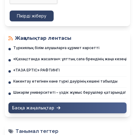
Пікірді жіберу
Жаңалықтар лентасы
Түркиялық білім алушыларға құрмет көрсетті
«Қазақстанда жасалған»: ұлттық сапа брендінің жаңа кезеңі
«ТАЗА ЕРТІС» РАФТИНГІ
Көкентау етегінен көне түркі дәуірінің кешені табылды
Шәкәрім университеті – үздік жұмыс берушілер қатарында!
Басқа жаңалықтар
Танымал тегтер