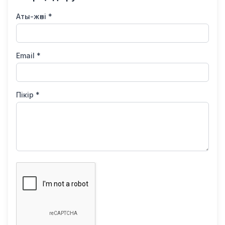
Аты-жөні *
Email *
Пікір *