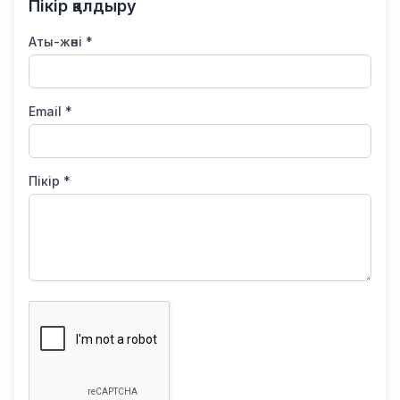
Пікір қалдыру
Аты-жөні *
Email *
Пікір *