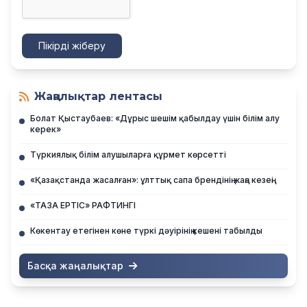
Пікірді жіберу
Жаңалықтар лентасы
Болат Қыстаубаев: «Дұрыс шешім қабылдау үшін білім алу
керек»
Түркиялық білім алушыларға құрмет көрсетті
«Қазақстанда жасалған»: ұлттық сапа брендінің жаңа кезеңі
«ТАЗА ЕРТІС» РАФТИНГІ
Көкентау етегінен көне түркі дәуірінің кешені табылды
Басқа жаңалықтар