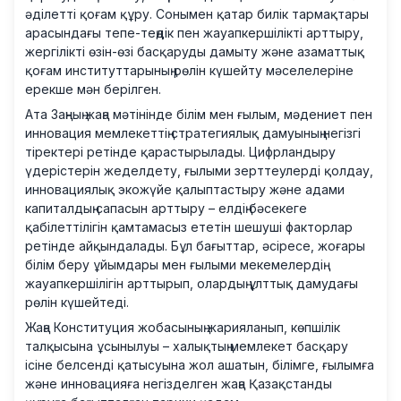
әділетті қоғам құру. Сонымен қатар билік тармақтары
арасындағы тепе-теңдік пен жауапкершілікті арттыру,
жергілікті өзін-өзі басқаруды дамыту және азаматтық
қоғам институттарының рөлін күшейту мәселелеріне
ерекше мән берілген.
Ата Заңның жаңа мәтінінде білім мен ғылым, мәдениет пен
инновация мемлекеттің стратегиялық дамуының негізгі
тіректері ретінде қарастырылады. Цифрландыру
үдерістерін жеделдету, ғылыми зерттеулерді қолдау,
инновациялық экожүйе қалыптастыру және адами
капиталдың сапасын арттыру – елдің бәсекеге
қабілеттілігін қамтамасыз ететін шешуші факторлар
ретінде айқындалады. Бұл бағыттар, әсіресе, жоғары
білім беру ұйымдары мен ғылыми мекемелердің
жауапкершілігін арттырып, олардың ұлттық дамудағы
рөлін күшейтеді.
Жаңа Конституция жобасының жарияланып, көпшілік
талқысына ұсынылуы – халықтың мемлекет басқару
ісіне белсенді қатысуына жол ашатын, білімге, ғылымға
және инновацияға негізделген жаңа Қазақстанды