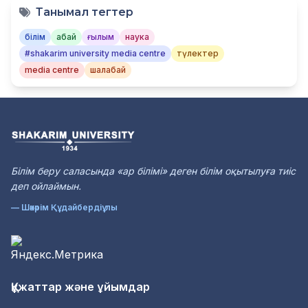
Танымал тегтер
білім
абай
ғылым
наука
#shakarim university media centre
түлектер
media centre
шалабай
Білім беру саласында «ар білімі» деген білім оқытылуға тиіс
деп ойлаймын.
— Шәкәрім Құдайбердіұлы
Құжаттар және ұйымдар