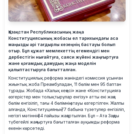
Қазақстан Республикасының жаңа
Конституциясының жобасы ел тарихындағы аса
маңызды әрі тағдырлы кезеңнің бастауы болып
отыр. Бұл құжат мемлекеттің егемендігі мен
дербестігін нығайтуға, саяси жүйені жаңғыртуға
және қоғамдық дамудың жаңа моделін
қалыптастыруға бағытталған.
Конституциялық реформа жөніндегі комиссия ұсынған
жиынтық жоба Преамбуладан, 11 бөлім мен 95 баптан
тұрады. Жобада «Халық кеңесі» және «Конституцияға
өзгерістер мен толықтырулар енгізу» атты екі жаңа
бөлім енгізіліп, тағы 4 бөлімнің атауы өзгертілген. Жалпы
алғанда, Конституцияның 77 бабына түзетулер енгізіліп,
негізгі мәтіннің 84 пайызы жаңартылған. Бұл – Ата Заңды
түбегейлі жаңғыртуға бағытталған ауқымды реформа
екенін көрсетеді.