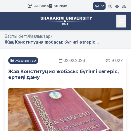
AI-Sana
StudyIn
ҚАЗ
Басты бет
›
Жаңалықтар
›
Жаңа Конституция жобасы: бүгінгі өзгеріс...
02.02.2026
9 027
Жаңалықтар
Жаңа Конституция жобасы: бүгінгі өзгеріс,
ертеңгі даму