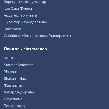
Корпоративтік құжаттар
Ішкі Сапа Жүйесі
Ардагерлер ұйымы
Түлектер қауымдастығы
Кәсіподақ
Сыбайлас Жемқорлықсыз Университет
Пайдалы сілтемелер
MOOC
Summer Semester
Platonus
Shakarim Hub
Жаңалықтар
Хабарландырулар
Сауалнама
Бос орындар