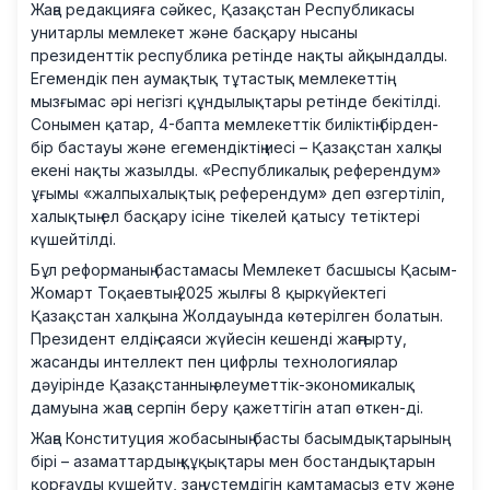
Жаңа редакцияға сәйкес, Қазақстан Республикасы
унитарлы мемлекет және басқару нысаны
президенттік республика ретінде нақты айқындалды.
Егемендік пен аумақтық тұтастық мемлекеттің
мызғымас әрі негізгі құндылықтары ретінде бекітілді.
Сонымен қатар, 4-бапта мемлекеттік биліктің бірден-
бір бастауы және егемендіктің иесі – Қазақстан халқы
екені нақты жазылды. «Республикалық референдум»
ұғымы «жалпыхалықтық референдум» деп өзгертіліп,
халықтың ел басқару ісіне тікелей қатысу тетіктері
күшейтілді.
Бұл реформаның бастамасы Мемлекет басшысы Қасым-
Жомарт Тоқаевтың 2025 жылғы 8 қыркүйектегі
Қазақстан халқына Жолдауында көтерілген болатын.
Президент елдің саяси жүйесін кешенді жаңғырту,
жасанды интеллект пен цифрлы технологиялар
дәуірінде Қазақстанның әлеуметтік-экономикалық
дамуына жаңа серпін беру қажеттігін атап өткен-ді.
Жаңа Конституция жобасының басты басымдықтарының
бірі – азаматтардың құқықтары мен бостандықтарын
қорғауды күшейту, заң үстемдігін қамтамасыз ету және