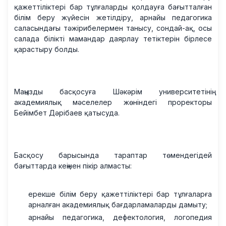
қажеттіліктері бар тұлғаларды қолдауға бағытталған
білім беру жүйесін жетілдіру, арнайы педагогика
саласындағы тәжірибелермен танысу, сондай-ақ, осы
салада білікті мамандар даярлау тетіктерін бірлесе
қарастыру болды.
Маңызды басқосуға Шәкәрім университетінің
академиялық мәселелер жөніндегі проректоры
Бейімбет Дәрібаев қатысуда.
Басқосу барысында тараптар төмендегідей
бағыттарда кеңінен пікір алмасты:
ерекше білім беру қажеттіліктері бар тұлғаларға
арналған академиялық бағдарламаларды дамыту;
арнайы педагогика, дефектология, логопедия