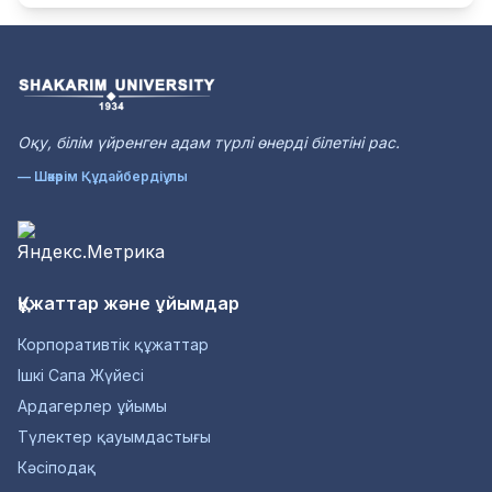
Оқу, білім үйренген адам түрлі өнерді білетіні рас.
— Шәкәрім Құдайбердіұлы
Құжаттар және ұйымдар
Корпоративтік құжаттар
Ішкі Сапа Жүйесі
Ардагерлер ұйымы
Түлектер қауымдастығы
Кәсіподақ