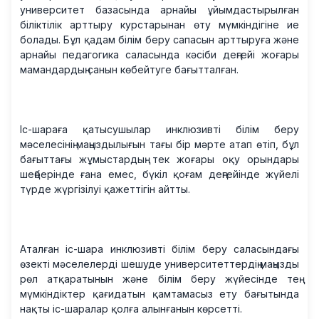
университет базасында арнайы ұйымдастырылған
біліктілік арттыру курстарынан өту мүмкіндігіне ие
болады. Бұл қадам білім беру сапасын арттыруға және
арнайы педагогика саласында кәсіби деңгейі жоғары
мамандардың санын көбейтуге бағытталған.
Іс-шараға қатысушылар инклюзивті білім беру
мәселесінің маңыздылығын тағы бір мәрте атап өтіп, бұл
бағыттағы жұмыстардың тек жоғары оқу орындары
шеңберінде ғана емес, бүкіл қоғам деңгейінде жүйелі
түрде жүргізілуі қажеттігін айтты.
Аталған іс-шара инклюзивті білім беру саласындағы
өзекті мәселелерді шешуде университеттердің маңызды
рөл атқаратынын және білім беру жүйесінде тең
мүмкіндіктер қағидатын қамтамасыз ету бағытында
нақты іс-шаралар қолға алынғанын көрсетті.