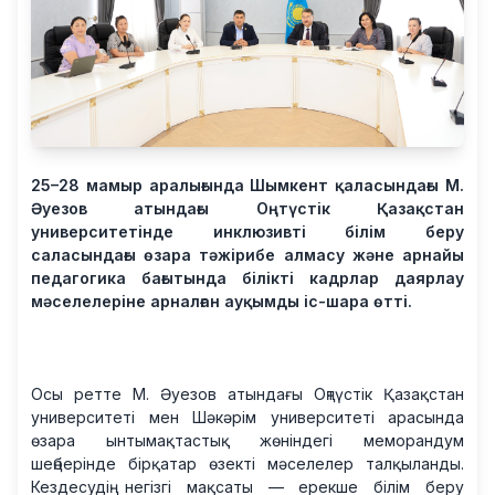
25–28 мамыр аралығында Шымкент қаласындағы М.
Әуезов атындағы Оңтүстік Қазақстан
университетінде инклюзивті білім беру
саласындағы өзара тәжірибе алмасу және арнайы
педагогика бағытында білікті кадрлар даярлау
мәселелеріне арналған ауқымды іс-шара өтті.
Осы ретте М. Әуезов атындағы Оңтүстік Қазақстан
университеті мен Шәкәрім университеті арасында
өзара ынтымақтастық жөніндегі меморандум
шеңберінде бірқатар өзекті мәселелер талқыланды.
Кездесудің негізгі мақсаты — ерекше білім беру