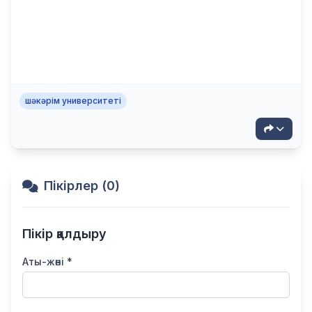
шәкәрім университеті
Пікірлер (0)
Пікір қалдыру
Аты-жөні *