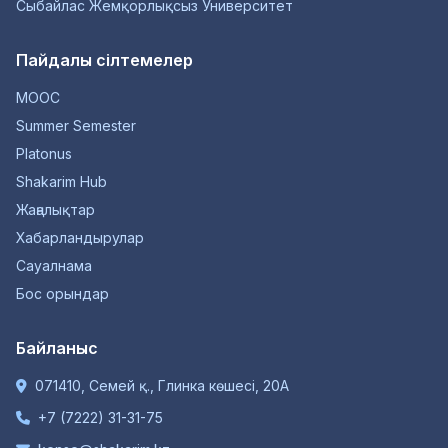
Сыбайлас Жемқорлықсыз Университет
Пайдалы сілтемелер
MOOC
Summer Semester
Platonus
Shakarim Hub
Жаңалықтар
Хабарландырулар
Сауалнама
Бос орындар
Байланыс
071410, Семей қ., Глинка көшесі, 20А
+7 (7222) 31-31-75