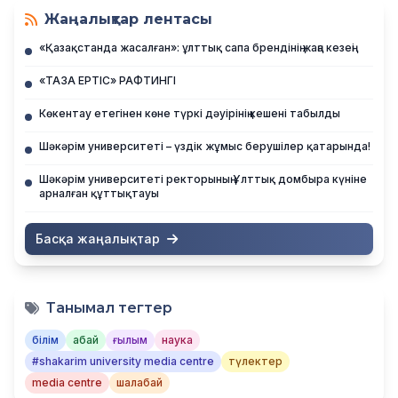
Жаңалықтар лентасы
«Қазақстанда жасалған»: ұлттық сапа брендінің жаңа кезеңі
«ТАЗА ЕРТІС» РАФТИНГІ
Көкентау етегінен көне түркі дәуірінің кешені табылды
Шәкәрім университеті – үздік жұмыс берушілер қатарында!
Шәкәрім университеті ректорының Ұлттық домбыра күніне
арналған құттықтауы
Басқа жаңалықтар
Танымал тегтер
білім
абай
ғылым
наука
#shakarim university media centre
түлектер
media centre
шалабай