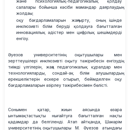
және психологиялық-педагогикалық қолдау
салалары бойынша кәсіби мамандар даярлаудың
жолдаы;
оқу бағдарламаларын жаңғырту, оның ішінде
инклюзивті білім беруді қолдауға бағытталған
инновациялық әдістер мен цифрлық шешімдерді
енгізу.
Әуезов университетінің оқытушылары мен
зерттеушілері инклюзивті оқыту тәжірибесін енгізудің
тиімді үлгілерін, жаңа педагогикалық құралдар мен
технологияларды, сондай-ақ білім алушылардың
ерекшеліктерін ескере отырып, бейімделген оқу
бағдарламаларын әзірлеу тәжірибесімен бөлісті.
Сонымен қатар, жиын аясында өзара
ынтымақтастықты нығайтуға бағытталған нақты
қадамдар да белгіленді. Атап айтқанда, Шәкәрім
университетінің оқытушылары М. Әуезов атындағы