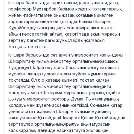
Іс-шара барысында тарих ғылымдарының кандидаты,
профессор Мұхтарбек Кәрімов кеңестік тоталитарлық
жүйенің табиғаты мен оның қазақ қоғамына әкелген
зардаптары жөнінде ой қозғады. Ғалым Шәкәрім
Құдайбердіұлының тағдыры сол дәуірдің шындығын
айқын көрсететінін айтып, қазіргі таңда ақын мұрасын
зерттеу бағытындағы жұмыстардың жалғасып
жатқанын жеткізді.
Іс-шара барысында сөз алған университет жанындағы
Шәкәрімтану ғылыми-зерттеу орталығының басшысы
Тұрдықұл Шаңбай оқу орны басшылығының ұлы ойшыл
мұрасын жаңғырту жолындағы жүйелі жұмыстарына
тоқталды. Ол бір кезеңде қызметі тоқтап қалған
Шәкәрімтану ғылыми-зерттеу орталығының қайта
жандануы мен «Шәкәрім» журналының жарыққа қайта
шығуы университет ректоры Думан Рымғалиұлының
қолдауымен жүзеге асқанын жеткізді. Сонымен қатар
университет жанынан Шәкәрім ғылыми музейінің
ашылуы және Қытайда «Шәкәрім» Қазақ-Қытай мәдени
зерттеулер орталығының құрылуы ақын мұрасын
халықаралық деңгейде насихаттауға жол ашқан