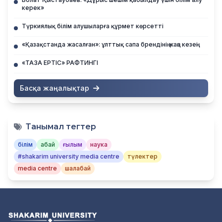
керек»
Түркиялық білім алушыларға құрмет көрсетті
«Қазақстанда жасалған»: ұлттық сапа брендінің жаңа кезеңі
«ТАЗА ЕРТІС» РАФТИНГІ
Басқа жаңалықтар
Танымал тегтер
білім
абай
ғылым
наука
#shakarim university media centre
түлектер
media centre
шалабай