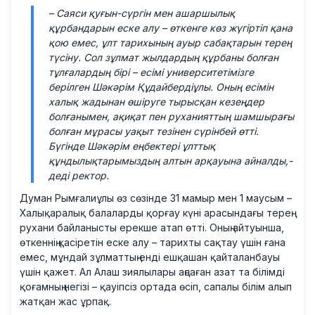
– Саяси қуғын-сүргін мен ашаршылық
құрбандарын еске алу – өткенге көз жүгіртіп қана
қою емес, ұлт тарихының ауыр сабақтарын терең
түсіну. Сол зұлмат жылдардың құрбаны болған
тұлғалардың бірі – есімі университетімізге
берілген Шәкәрім Құдайбердіұлы. Оның есімін
халық жадынан өшіруге тырысқан кезеңдер
болғанымен, ақиқат пен руханияттың шамшырағы
болған мұрасы уақыт тезінен сүрінбей өтті.
Бүгінде Шәкәрім еңбектері ұлттық
құндылықтарымыздың алтын арқауына айналды,-
деді ректор.
Думан Рымғалиұлы өз сөзінде 31 мамыр мен 1 маусым –
Халықаралық балаларды қорғау күні арасындағы терең
рухани байланысты ерекше атап өтті. Оның айтуынша,
өткеннің қасіретін еске алу – тарихты сақтау үшін ғана
емес, мұндай зұлматтың енді ешқашан қайталанбауы
үшін қажет. Ал Алаш зиялылары аңсаған азат та білімді
қоғамның негізі – қауіпсіз ортада өсіп, сапалы білім алып
жатқан жас ұрпақ.