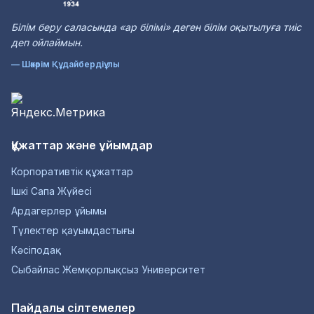
Білім беру саласында «ар білімі» деген білім оқытылуға тиіс
деп ойлаймын.
— Шәкәрім Құдайбердіұлы
Құжаттар және ұйымдар
Корпоративтік құжаттар
Ішкі Сапа Жүйесі
Ардагерлер ұйымы
Түлектер қауымдастығы
Кәсіподақ
Сыбайлас Жемқорлықсыз Университет
Пайдалы сілтемелер