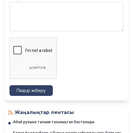
Пікірді жіберу
Жаңалықтар лентасы
Абай рухына тағзым тазалықтан басталады
Болат Қыстаубаев: «Дұрыс шешім қабылдау үшін білім алу