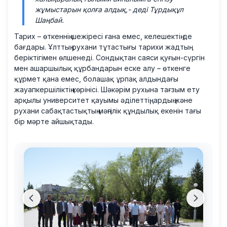
жұмыстарын қолға алдық,-
деді Тұрдықұл
Шаңбай.
Тарих – өткеннің шежіресі ғана емес, келешектің де
бағдары. Ұлттың рухани тұтастығы тарихи жадтың
беріктігімен өлшенеді. Сондықтан саяси қуғын-сүргін
мен ашаршылық құрбандарын еске алу – өткенге
құрмет қана емес, болашақ ұрпақ алдындағы
жауапкершіліктің көрінісі. Шәкәрім рухына тағзым ету
арқылы университет қауымы әділеттің, ардың және
рухани сабақтастықтың мәңгілік құндылық екенін тағы
бір мәрте айшықтады.