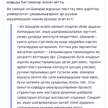
маңызды бастамалар екенін айтты.
Өз сөзінде ол Шәкәрім мұрасын зерттеу мен дәріптеу
университет ұжымының тарихи әрі рухани
жауапкершілігі екенін ерекше атап өтті.
– Біз Шәкәрім есімін иеленіп отырған білім ордасы
болғандықтан, оның шығармашылығын зерттеп,
келер ұрпаққа жеткізуге міндеттіміз. Шәкәрім –
саяси қуғын-сүргіннің ең ауыр зардабын көрген
тұлғалардың қатарынан. Ұлттың ұлы перзентіне
жасалған қиянат – халқымыздың тарихындағы ең
қасіретті беттердің бірі. Сондықтан бүгін атқарып
жүрген жұмыстарымызды ерлік деп емес, тарихи
әділеттілікті қалпына келтіруге қосқан үлесіміз,
рухани парызымыз деп түсінген жөн. Шәкәрім
мұрасы белгілі бір сала мамандарына ғана емес,
бүкіл қоғамға ортақ құндылық болуы тиіс. Осы
бағытта кафедра меңгерушілерімен бірлесіп,
студенттер мен жастарға арналған шеберлік
сабақтарын өткізуді жоспарлап отырмыз. Сондай-
ақ, ақын шығармаларын қытай тіліне аударып,
халықаралық ғылыми айналымға енгізу