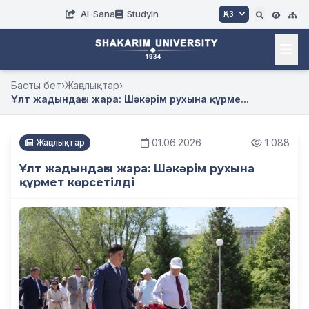
AI-Sana
StudyIn
ҚАЗ
Басты бет
›
Жаңалықтар
›
Ұлт жадындағы жара: Шәкәрім рухына құрме...
01.06.2026
1 088
Жаңалықтар
Ұлт жадындағы жара: Шәкәрім рухына
құрмет көрсетілді