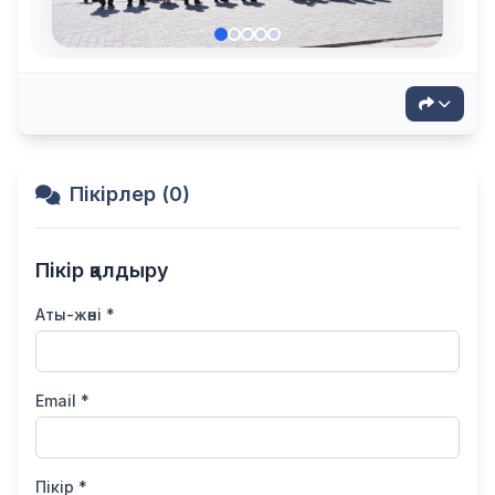
Пікірлер (0)
Пікір қалдыру
Аты-жөні *
Email *
Пікір *