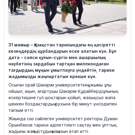
31 мамыр – Қазақстан тарихындағы ең қасіретті
кезеңдердің құрбандарын еске алатын күн. Бұл
дата – саяси қуғын-сүргін мен ашаршылық
нәубетінің зардабын тартқан миллиондаған
тағдырдың мұңын ұмытпауға үндейтін, тарихи
жадымызды жаңғыртатын ерекше күн.
Осыған орай Шәкәрім университетінің ұжымы ұлы
ойшыл, ақын, ағартушы Шәкәрім Құдайбердіұлының
ескерткішіне гүл шоқтарын қойып, жазықсыз жапа
шеккен боздақтардың рухына бір минут үнсіздікпен
тағзым етті.
Жиында сөз сөйлеген университет ректоры Думан
Орынбеков тарихи әділеттілікті сақтау мен ұлттық
жадыны жаңғыртудың маңызын атап өтті.