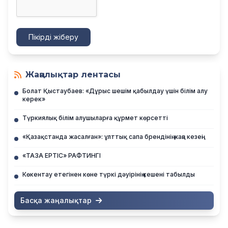
Пікірді жіберу
Жаңалықтар лентасы
Болат Қыстаубаев: «Дұрыс шешім қабылдау үшін білім алу
керек»
Түркиялық білім алушыларға құрмет көрсетті
«Қазақстанда жасалған»: ұлттық сапа брендінің жаңа кезеңі
«ТАЗА ЕРТІС» РАФТИНГІ
Көкентау етегінен көне түркі дәуірінің кешені табылды
Басқа жаңалықтар