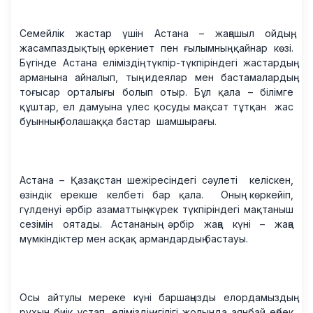
Семейлік жастар үшін Астана – жаңашыл ойдың,
жасампаздықтың, өркениет пен ғылымның қайнар көзі.
Бүгінде Астана еліміздің түкпір-түкпіріндегі жастардың
арманына айналып, тың идеялар мен бастамалардың
тоғысар орталығы болып отыр. Бұл қала – білімге
құштар, ел дамуына үлес қосуды мақсат тұтқан жас
буынның болашаққа бастар шамшырағы.
Астана – Қазақстан шежіресіндегі сәулеті келіскен,
өзіндік ерекше келбеті бар қала. Оның көркейіп,
гүлденуі әрбір азаматтың жүрек түкпіріндегі мақтаныш
сезімін оятады. Астананың әрбір жаңа күні – жаңа
мүмкіндіктер мен асқақ армандардың бастауы.
Осы айтулы мереке күні баршаңызды елордамыздың
рухын биік ұстап, еліміздің игілігі жолында аянбай еңбек