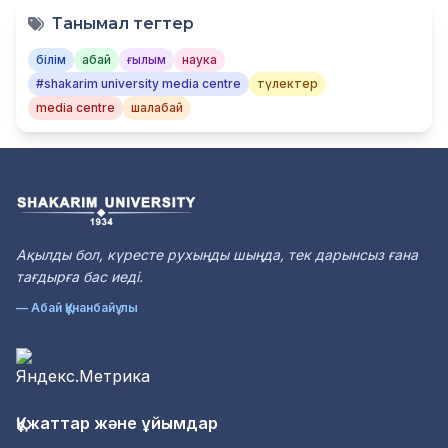
Танымал тегтер
білім
абай
ғылым
наука
#shakarim university media centre
түлектер
media centre
шалабай
Ақылды бол, күресте рухыңды шыңда, тек дарынсыз ғана
тағдырға бас иеді.
— Абай Құнанбайұлы
Құжаттар және ұйымдар