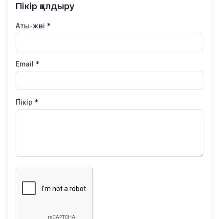
Пікір қалдыру
Аты-жөні *
Email *
Пікір *