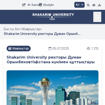
AI-Sana
StudyIn
ҚАЗ
Басты бет
›
Жаңалықтар
›
Shakarim University ректоры Думан Орынб...
05.07.2025
1 213
Жаңалықтар
Shakarim University ректоры Думан
Орынбековтің Астана күнімен құттықтауы