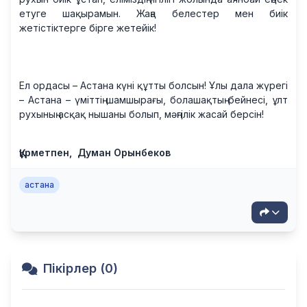
етуге шақырамын. Жаңа белестер мен биік
жетістіктерге бірге жетейік!
Ел ордасы – Астана күні құтты болсын! Ұлы дала жүрегі
– Астана – үміттің шамшырағы, болашақтың бейнесі, ұлт
рухының асқақ нышаны болып, мәңгілік жасай берсін!
Құрметпен
,
Думан Орынбеков
астана
Пікірлер (0)