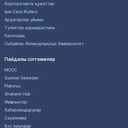
Корпоративтік құжаттар
Ішкі Сапа Жүйесі
Ардагерлер ұйымы
Түлектер қауымдастығы
Кәсіподақ
Сыбайлас Жемқорлықсыз Университет
Пайдалы сілтемелер
MOOC
Summer Semester
Platonus
Shakarim Hub
Жаңалықтар
Хабарландырулар
Сауалнама
Бос орындар