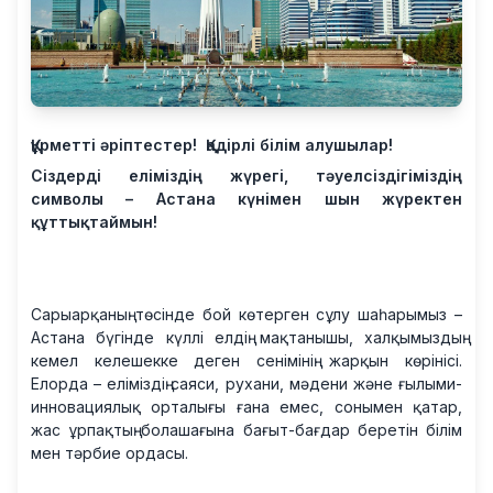
Құрметті әріптестер! Қадірлі білім алушылар!
Сіздерді еліміздің жүрегі, тәуелсіздігіміздің
символы – Астана күнімен шын жүректен
құттықтаймын!
Сарыарқаның төсінде бой көтерген сұлу шаһарымыз –
Астана бүгінде күллі елдің мақтанышы, халқымыздың
кемел келешекке деген сенімінің жарқын көрінісі.
Елорда – еліміздің саяси, рухани, мәдени және ғылыми-
инновациялық орталығы ғана емес, сонымен қатар,
жас ұрпақтың болашағына бағыт-бағдар беретін білім
мен тәрбие ордасы.