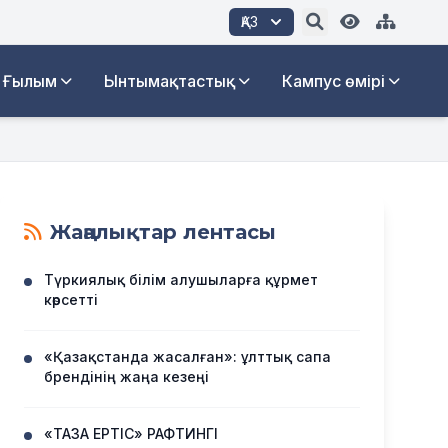
ҚАЗ
Ғылым
Ынтымақтастық
Кампус өмірі
Жаңалықтар лентасы
Түркиялық білім алушыларға құрмет
көрсетті
«Қазақстанда жасалған»: ұлттық сапа
брендінің жаңа кезеңі
«ТАЗА ЕРТІС» РАФТИНГІ