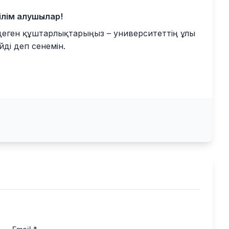
білім алушылар!
е деген құштарлықтарыңыз – университеттің ұлы
йді деп сенемін.