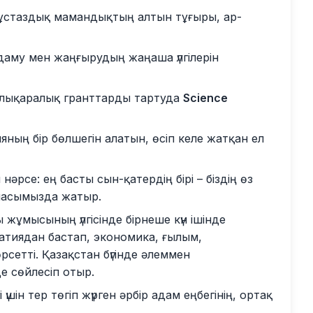
ұстаздық мамандықтың алтын тұғыры, ар-
даму мен жаңғырудың жаңаша үлгілерін
халықаралық гранттарды тартуда
Science
ның бір бөлшегін алатын, өсіп келе жатқан ел
әрсе: ең басты сын-қатердің бірі – біздің өз
қыласымызда жатыр.
ұмысының үлгісінде бірнеше күн ішінде
атиядан бастап, экономика, ғылым,
етті. Қазақстан бүгінде әлеммен
де сөйлесіп отыр.
 үшін тер төгіп жүрген әрбір адам еңбегінің, ортақ