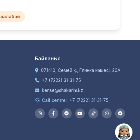
шалабай
Байланыс
071410, Семей қ., Глинка көшесі, 20А
+7 (7222) 31-31-75
kense@shakarim.kz
Call centre:
+7 (7222) 31-31-75