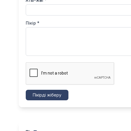
Аты-жөні *
Пікір *
Пікірді жіберу