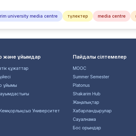
im university media centre
түлектер
media centre
р және ұйымдар
Пайдалы сілтемелер
тік құжаттар
MOOC
үйесі
Summer Semester
р ұйымы
Platonus
қауымдастығы
Shakarim Hub
Жаңалықтар
Жемқорлықсыз Университет
Хабарландырулар
Сауалнама
Бос орындар