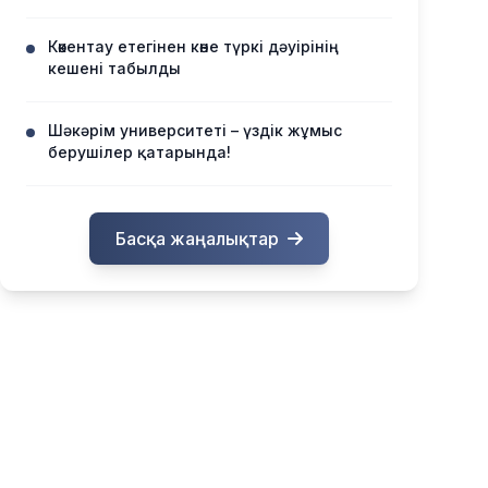
Көкентау етегінен көне түркі дәуірінің
кешені табылды
Шәкәрім университеті – үздік жұмыс
берушілер қатарында!
Басқа жаңалықтар