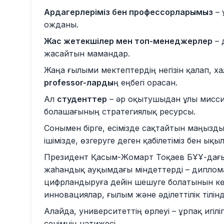
Ардагерлеріміз бен профессорларымыз
– 
ожданы.
Жас жетекшілер мен топ-менеджерлер
– 
жасайтын мамандар.
Жаңа ғылыми мектептердің негізін қалап, 
professor-ларды
ң еңбегі орасан.
Ал
студенттер
– әр оқытушыдан ұлы миссия
болашағының стратегиялық ресурсы.
Сонымен бірге, есімізде сақтайтын маңызды н
ішімізде, өзгеруге деген қабілетіміз бен ы
Президент Қасым-Жомарт Тоқаев БҰҰ-дағы ж
жаһандық ауқымдағы міндеттерді – диплом
цифрландыруға дейін шешуге болатынын көрс
инновациялар, ғылым және әділеттілік тілін
Алайда, университеттің өрлеуі – ұрпақ игілігі
сенімнің нәтижесі.