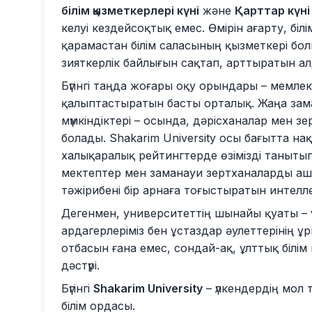
білім қызметкерлері күні
және
Қарттар күні
келуі кездейсоқтық емес. Өмірін ағарту, біл
қарамастан білім саласының қызметкері болы
зияткерлік байлығын сақтап, арттыратын алд
Бүгінгі таңда жоғары оқу орындары – мемл
қалыптастыратын басты орталық. Жаңа зам
мүмкіндіктері – осында, дәрісханалар мен з
болады. Shakarim University осы бағытта нақ
халықаралық рейтингтерде өзімізді танытып
мектептер мен заманауи зертханаларды ашты
тәжірибені бір арнаға тоғыстыратын интелл
Дегенмен, университеттің шынайы қуаты – ұр
ардагерлеріміз бен ұстаздар әулеттерінің ұр
отбасын ғана емес, сондай-ақ, ұлттық білі
дәстүрі.
Бүгінгі
Shakarim University
– үлкендердің мол 
білім ордасы.