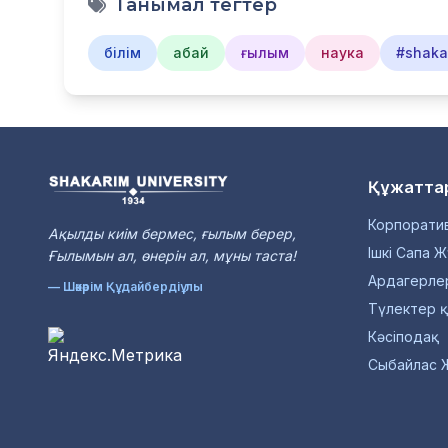
Танымал тегтер
білім
абай
ғылым
наука
#shakar
Құжатта
Корпоратив
Ақылды киiм бермес, ғылым берер,
Ішкі Сапа Ж
Ғылымын ал, өнерiн ал, мұны таста!
Ардагерле
— Шәкәрім Құдайбердіұлы
Түлектер 
Кәсіподақ
Сыбайлас 