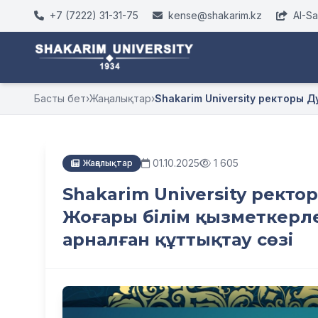
+7 (7222) 31-31-75
kense@shakarim.kz
AI-S
Басты бет
›
Жаңалықтар
›
Shakarim University ректоры Д
01.10.2025
1 605
Жаңалықтар
Shakarim University ректо
Жоғары білім қызметкерле
арналған құттықтау сөзі