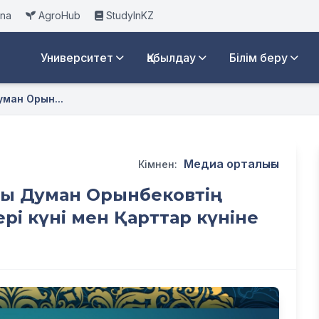
ana
AgroHub
StudyInKZ
Университет
Қабылдау
Білім беру
уман Орын...
Медиа орталығы
Кімнен:
ры Думан Орынбековтің
рі күні мен Қарттар күніне