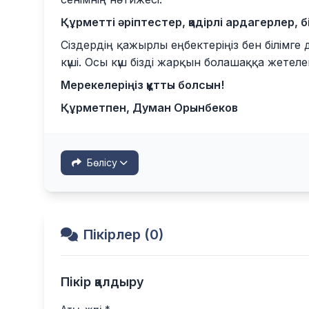
Құрметті әріптестер, қадірлі ардагерлер, 
Сіздердің қажырлы еңбектеріңіз бен білімг
күші. Осы күш бізді жарқын болашаққа жетеле
Мерекелеріңіз құтты болсын!
Құрметпен, Думан Орынбеков
Бөлісу
Пікірлер (0)
Пікір қалдыру