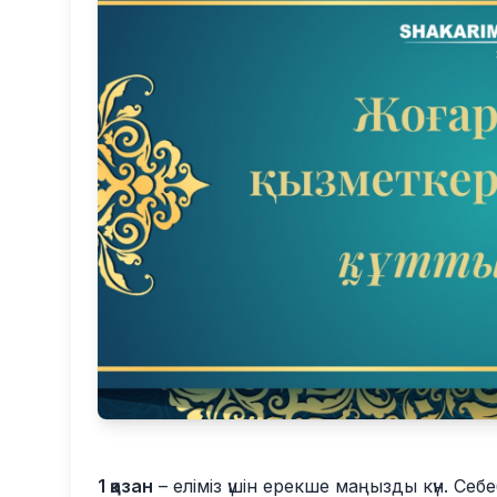
1 қазан
– еліміз үшін ерекше маңызды күн. Себе