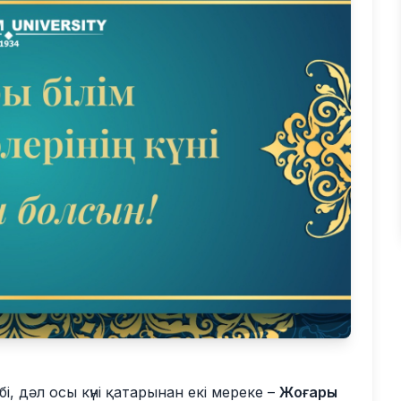
бі, дәл осы күні қатарынан екі мереке –
Жоғары