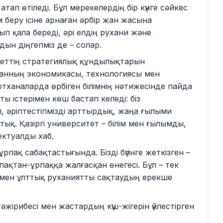
атап өтіледі. Бұл мерекелердің бір күнге сәйкес
ім беру ісіне арнаған әрбір жан жасына
п қала береді, әрі елдің рухани және
ын діңгегіміз де – солар.
екеттің стратегиялық құндылықтарын
анның экономикасы, технологиясы мен
ертханаларда өрбіген білімнің нәтижесінде пайда
ты істерімен көш бастап келеді: біз
, әріптестігімізді арттырдық, жаңа ғылыми
қ. Қазіргі университет – білім мен ғылымды,
ектуалды хаб.
пақ сабақтастығында. Бізді бүгінге жеткізген –
пақтан-ұрпаққа жалғасқан өнегесі. Бұл – тек
м мен ұлттық руханиятты сақтаудың ерекше
тәжірибесі мен жастардың күш-жігерін үйлестірген