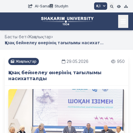
AI-Sana
StudyIn
ҚАЗ
Басты бет
›
Жаңалықтар
›
Қазақ бейнелеу өнерінің тағылымы насихат...
29.05.2026
950
Жаңалықтар
Қазақ бейнелеу өнерінің тағылымы
насихатталды