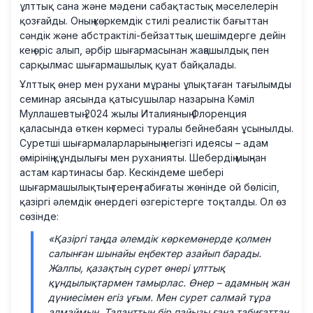
ұлттық сана және мәдени сабақтастық мәселелерін
қозғайды. Оның көркемдік стилі реалистік бағыттан
сәндік және абстрактілі-бейзаттық шешімдерге дейін
кең өріс алып, әрбір шығармасынан жаңашылдық пен
сарқылмас шығармашылық қуат байқалады.
Ұлттық өнер мен рухани мұраны ұлықтаған тағылымды
семинар аясында қатысушылар назарына Кәміл
Муллашевтың 2024 жылы Италияның Флоренция
қаласында өткен көрмесі туралы бейнебаян ұсынылды.
Суретші шығармаларларының негізгі идеясы – адам
өмірінің құндылығы мен руханияты. Шебердің мыңнан
астам картинасы бар. Кескіндеме шебері
шығармашылықтың терең табиғаты жөнінде ой бөлісіп,
қазіргі әлемдік өнердегі өзгерістерге тоқталды. Ол өз
сөзінде:
«Қазіргі таңда әлемдік көркемөнерде қолмен
салынған шынайы еңбектер азайып барады.
Жалпы, қазақтың сурет өнері ұлттық
құндылықтармен тамырлас. Өнер – адамның жан
дүниесімен егіз ұғым. Мен сурет салмай тұра
алмаймын. Таланттың бір пайызы ғана табиғаттан