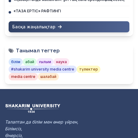
«ТАЗА ЕРТІС» РАФТИНГІ
Басқа жаңалықтар
Танымал тегтер
білім
абай
ғылым
наука
#shakarim university media centre
түлектер
media centre
шалабай
Талаптан да білім мен өнер үйрен,
Білімсіз,
Өнерсіз,