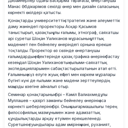
Дизайнерлер одағы Басқарма төрағасы, өнертанушы
Манас Әбдікәрімов секілді өнер мен дизайн саласының
көрнекті өкілдері қатысты.
Қонақтарды университеттің стратегия және әлеуметтік
даму жөніндегі проректоры Асқар Қасымов
таныстырып, қазақтың ұлы ғалымы, этнограф, саяхатшы
әрі суретші Шоқан Уәлиханов мұрасының ұлттық
мәдениет пен бейнелеу өнеріндегі орнына ерекше
тоқталды. Проректор өз сөзінде өнертанушы
ғалымдардың еңбектерінде қазақ графика өнерінің бастау
кезеңі дәл Шоқан Уәлихановтың ғылыми-саяхаттық
экспедицияларымен сабақтастырылатынын атап өтті.
Ғалымның жүз елуге жуық еңбегі мен көркем мұралары
бүгінгі күні де ғылыми және мәдени зерттеулердің
маңызды өзегіне айналып отыр.
Семинар қонақтарының бірі – Кәміл Валиахмедұлы
Муллашев – қазіргі заманғы бейнелеу өнерінің аса
көрнекті шеберлерінің бірі. Оның шығармашылығы терең
философиялық мазмұнымен және адамзаттық
құндылықтарды арқау етуімен ерекшеленеді.
Суретшінің туындылары адам өмірінің мәні, руханият,