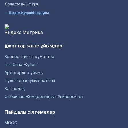
Болады ақыл тұл.
— Шәкәрім Құдайбердіұлы
Құжаттар және ұйымдар
Корпоративтік құжаттар
Ішкі Сапа Жүйесі
Ардагерлер ұйымы
Түлектер қауымдастығы
Кәсіподақ
Сыбайлас Жемқорлықсыз Университет
Пайдалы сілтемелер
MOOC