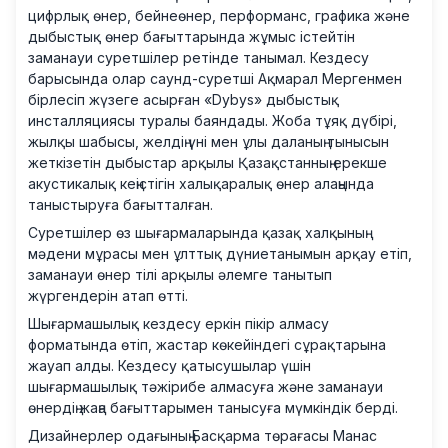
цифрлық өнер, бейнеөнер, перформанс, графика және
дыбыстық өнер бағыттарында жұмыс істейтін
заманауи суретшілер ретінде танымал. Кездесу
барысында олар саунд-суретші Ақмарал Мергенмен
бірлесіп жүзеге асырған «Dybys» дыбыстық
инсталляциясы туралы баяндады. Жоба тұяқ дүбірі,
жылқы шабысы, желдің үні мен ұлы даланың тынысын
жеткізетін дыбыстар арқылы Қазақстанның ерекше
акустикалық кеңістігін халықаралық өнер алаңында
таныстыруға бағытталған.
Суретшілер өз шығармаларында қазақ халқының
мәдени мұрасы мен ұлттық дүниетанымын арқау етіп,
заманауи өнер тілі арқылы әлемге танытып
жүргендерін атап өтті.
Шығармашылық кездесу еркін пікір алмасу
форматында өтіп, жастар көкейіндегі сұрақтарына
жауап алды. Кездесу қатысушылар үшін
шығармашылық тәжірибе алмасуға және заманауи
өнердің жаңа бағыттарымен танысуға мүмкіндік берді.
Дизайнерлер одағының Басқарма төрағасы Манас