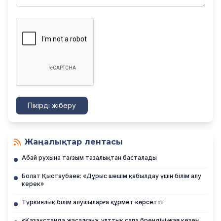
Пікірді жіберу
Жаңалықтар лентасы
Абай рухына тағзым тазалықтан басталады
Болат Қыстаубаев: «Дұрыс шешім қабылдау үшін білім алу
керек»
Түркиялық білім алушыларға құрмет көрсетті
«Қазақстанда жасалған»: ұлттық сапа брендінің жаңа кезеңі