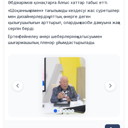
Әбдікәрімов қонақтарға Алғыс хаттар табыс етті.
«Шоқанның ізімен» тағылымды кездесуі жас суретшілер
мен дизайнерлердің ұлттық өнерге деген
қызығушылығын арттырып, олардың кәсіби дамуына жаңа
серпін берді.
Ертең бейнелеу өнері шеберлерінің қатысуымен
шығармашылық пленэр ұйымдастырылады.