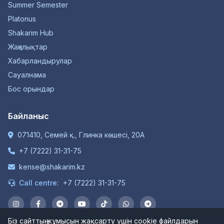
Summer Semester
Platonus
Shakarim Hub
Жаңалықтар
Хабарландырулар
Сауалнама
Бос орындар
Байланыс
071410, Семей қ., Глинка көшесі, 20А
+7 (7222) 31-31-75
kense@shakarim.kz
Call centre:
+7 (7222) 31-31-75
Біз сайттың жұмысын жақсарту үшін cookie файлдарын