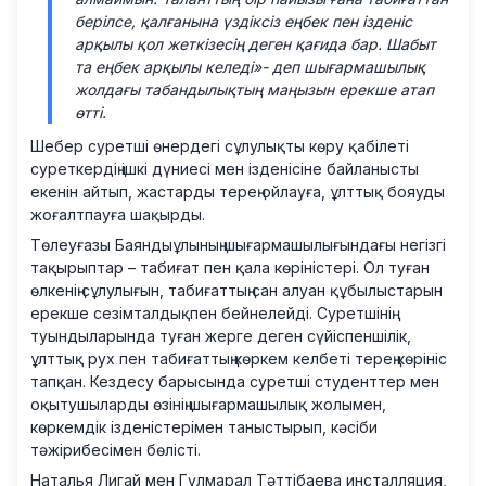
берілсе, қалғанына үздіксіз еңбек пен ізденіс
арқылы қол жеткізесің деген қағида бар. Шабыт
та еңбек арқылы келеді»-
деп шығармашылық
жолдағы табандылықтың маңызын ерекше атап
өтті.
Шебер суретші өнердегі сұлулықты көру қабілеті
суреткердің ішкі дүниесі мен ізденісіне байланысты
екенін айтып, жастарды терең ойлауға, ұлттық бояуды
жоғалтпауға шақырды.
Төлеуғазы Баяндыұлының шығармашылығындағы негізгі
тақырыптар – табиғат пен қала көріністері. Ол туған
өлкенің сұлулығын, табиғаттың сан алуан құбылыстарын
ерекше сезімталдықпен бейнелейді. Суретшінің
туындыларында туған жерге деген сүйіспеншілік,
ұлттық рух пен табиғаттың көркем келбеті терең көрініс
тапқан. Кездесу барысында суретші студенттер мен
оқытушыларды өзінің шығармашылық жолымен,
көркемдік ізденістерімен таныстырып, кәсіби
тәжірибесімен бөлісті.
Наталья Лигай мен Гүлмарал Тәттібаева инсталляция,