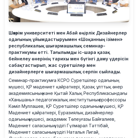
Шәкәрім университеті мен Абай өңірлік Дизайнерлер
одағының ұйымдастыруымен «Шоқанның ізімен»
республикалық шығармашылық семинар-
практикумы өтті. Тағылымды іс-шара қазақ
бейнелеу өнерінің тарихы мен бүгінгі даму үдерісін
сабақтастырып, жас суретшілер мен
дизайнерлерге шығармашылық серпін сыйлады.
Семинар-практикумға КСРО Суретшілер одағының
мүшесі, ҚР мәдениет қайраткері, Қазақ ұлттық өнер
академиясының және Қытай Халық Республикасындағы
«Ханьшань» педагогикалық институтының профессоры
Кәміл Муллашев, ҚР Суретшілер одағының мүшесі, ҚР
Мәдениет қайраткері, Еуразиялық дизайнерлер
одағының мүшесі, академик Төлеуғазы Байғалиев,
Мәдениет саласының үздігі Гүлмарал Тәттібай,
Мәдениет саласының үздігі Наталья Лигай,