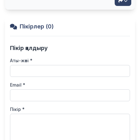
Пікірлер (0)
Пікір қалдыру
Аты-жөні *
Email *
Пікір *