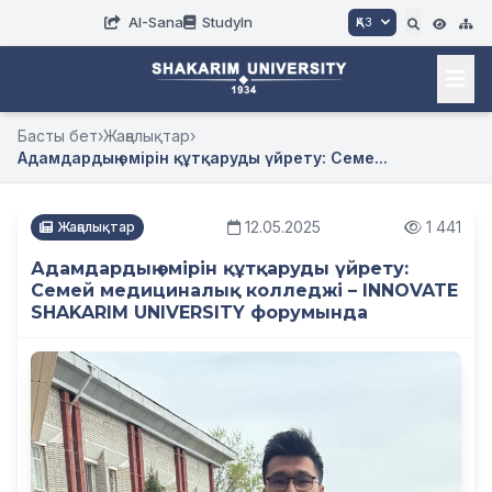
AI-Sana
StudyIn
ҚАЗ
Басты бет
›
Жаңалықтар
›
Адамдардың өмірін құтқаруды үйрету: Семе...
12.05.2025
1 441
Жаңалықтар
Адамдардың өмірін құтқаруды үйрету:
Семей медициналық колледжі – INNOVATE
SHAKARIM UNIVERSITY форумында