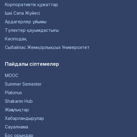
Корпоративтік құжаттар
Ішкі Сапа Жүйесі
Ардагерлер ұйымы
Түлектер қауымдастығы
Кәсіподақ
Сыбайлас Жемқорлықсыз Университет
Пайдалы сілтемелер
MOOC
Summer Semester
Platonus
Shakarim Hub
Жаңалықтар
Хабарландырулар
Сауалнама
Бос орындар