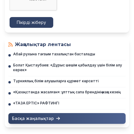
Пікірді жіберу
Жаңалықтар лентасы
Абай рухына тағзым тазалықтан басталады
Болат Қыстаубаев: «Дұрыс шешім қабылдау үшін білім алу
керек»
Түркиялық білім алушыларға құрмет көрсетті
«Қазақстанда жасалған»: ұлттық сапа брендінің жаңа кезеңі
«ТАЗА ЕРТІС» РАФТИНГІ
Басқа жаңалықтар