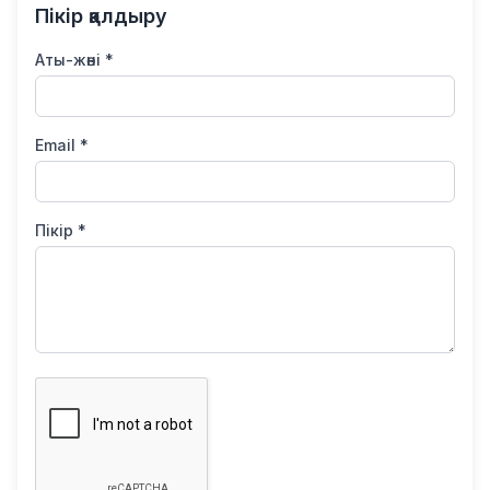
Пікір қалдыру
Аты-жөні *
Email *
Пікір *