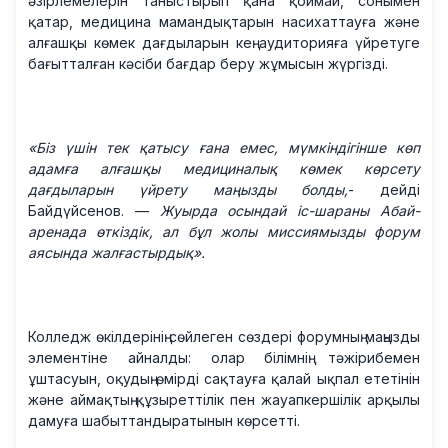
әзірлемелерін таныстырып қана қоймай, сонымен
қатар, медицина мамандықтарын насихаттауға және
алғашқы көмек дағдыларын кең аудиторияға үйретуге
бағытталған кәсіби бағдар беру жұмысын жүргізді.
«Біз үшін тек қатысу ғана емес, мүмкіндігінше көп
адамға алғашқы медициналық көмек көрсету
дағдыларын үйрету маңызды болды,
- дейді
Байдүйсенов. —
Жуырда осындай іс-шараны Абай-
аренада өткіздік, ал бұл жолы миссиямызды форум
аясында жалғастырдық».
Колледж өкілдерінің сөйлеген сөздері форумның маңызды
элементіне айналды: олар білімнің тәжірибемен
ұштасуын, оқудың өмірді сақтауға қалай ықпал ететінін
және аймақтың құзыреттілік пен жауапкершілік арқылы
дамуға шабыттандыратынын көрсетті.