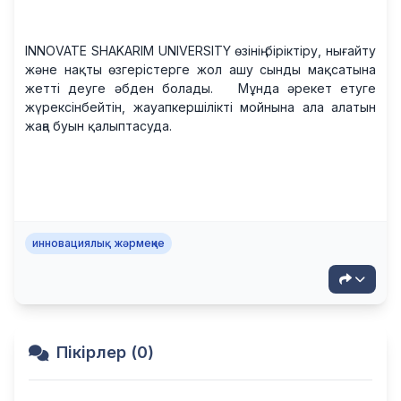
INNOVATE SHAKARIM UNIVERSITY өзінің біріктіру, нығайту
және нақты өзгерістерге жол ашу сынды мақсатына
жетті деуге әбден болады. Мұнда әрекет етуге
жүрексінбейтін, жауапкершілікті мойнына ала алатын
жаңа буын қалыптасуда.
инновациялық жәрмеңке
Пікірлер (0)