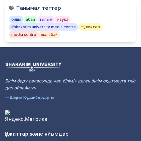
Танымал тегтер
білім
абай
ғылым
наука
#shakarim university media centre
түлектер
media centre
шалабай
Білім беру саласында «ар білімі» деген білім оқытылуға тиіс
деп ойлаймын.
— Шәкәрім Құдайбердіұлы
Құжаттар және ұйымдар