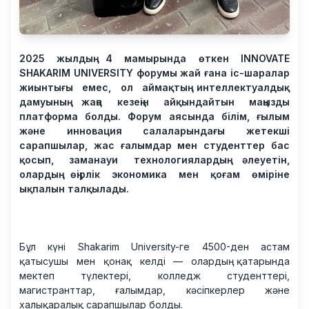
2025 жылдың 4 мамырында өткен INNOVATE
SHAKARIM UNIVERSITY форумы жай ғана іс-шаралар
жиынтығы емес, ол аймақтың интеллектуалдық
дамуының жаңа кезеңін айқындайтын маңызды
платформа болды. Форум аясында білім, ғылым
және инновация салаларындағы жетекші
сарапшылар, жас ғалымдар мен студенттер бас
қосып, заманауи технологиялардың әлеуетін,
олардың өңірлік экономика мен қоғам өміріне
ықпалын талқылады.
Бұл күні Shakarim University-ге 4500-ден астам
қатысушы мен қонақ келді — олардың қатарында
мектеп түлектері, колледж студенттері,
магистранттар, ғалымдар, кәсіпкерлер және
халықаралық сарапшылар болды.