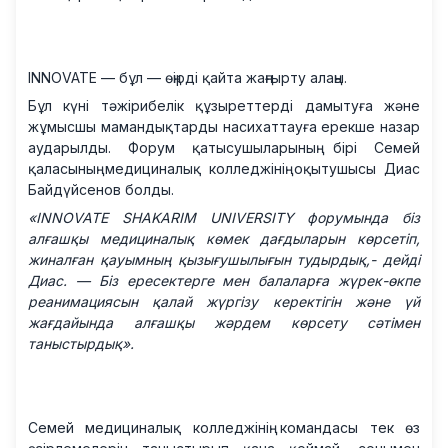
INNOVATE — бұл — өңірді қайта жаңғырту алаңы.
Бұл күні тәжірибелік құзыреттерді дамытуға және
жұмысшы мамандықтарды насихаттауға ерекше назар
аударылды. Форум қатысушыларының бірі Семей
қаласының медициналық колледжінің оқытушысы Диас
Байдүйсенов болды.
«INNOVATE SHAKARIM UNIVERSITY форумында біз
алғашқы медициналық көмек дағдыларын көрсетіп,
жиналған қауымның қызығушылығын тудырдық,- дейді
Диас. — Біз ересектерге мен балаларға жүрек-өкпе
реанимациясын қалай жүргізу керектігін және үй
жағдайында алғашқы жәрдем көрсету сәтімен
таныстырдық».
Семей медициналық колледжінің командасы тек өз