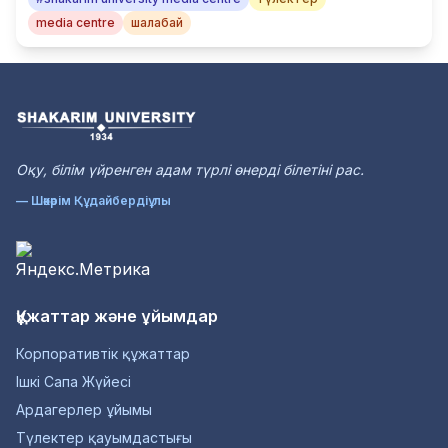
media centre
шалабай
Оқу, білім үйренген адам түрлі өнерді білетіні рас.
— Шәкәрім Құдайбердіұлы
Құжаттар және ұйымдар
Корпоративтік құжаттар
Ішкі Сапа Жүйесі
Ардагерлер ұйымы
Түлектер қауымдастығы