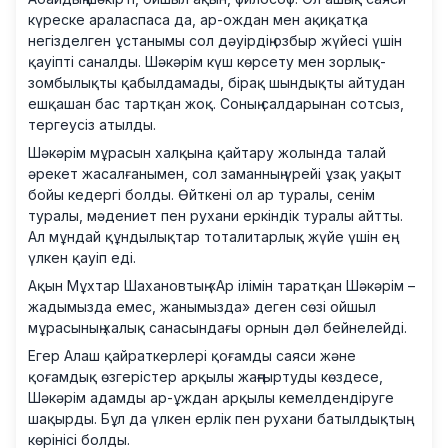
күреске араласпаса да, ар-ождан мен ақиқатқа
негізделген ұстанымы сол дәуірдің озбыр жүйесі үшін
қауіпті саналды. Шәкәрім күш көрсету мен зорлық-
зомбылықты қабылдамады, бірақ шындықты айтудан
ешқашан бас тартқан жоқ. Соның салдарынан сотсыз,
тергеусіз атылды.
Шәкәрім мұрасын халқына қайтару жолында талай
әрекет жасалғанымен, сол заманның үрейі ұзақ уақыт
бойы кедергі болды. Өйткені ол ар туралы, сенім
туралы, мәдениет пен рухани еркіндік туралы айтты.
Ал мұндай құндылықтар тоталитарлық жүйе үшін ең
үлкен қауіп еді.
Ақын Мұхтар Шахановтың «Ар ілімін таратқан Шәкәрім –
жадымызда емес, жанымызда» деген сөзі ойшыл
мұрасының халық санасындағы орнын дәл бейнелейді.
Егер Алаш қайраткерлері қоғамды саяси және
қоғамдық өзгерістер арқылы жаңғыртуды көздесе,
Шәкәрім адамды ар-ұждан арқылы кемелдендіруге
шақырды. Бұл да үлкен ерлік пен рухани батылдықтың
көрінісі болды.