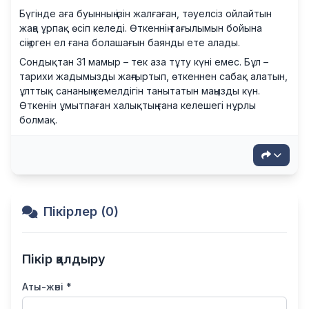
Бүгінде аға буынның ізін жалғаған, тәуелсіз ойлайтын
жаңа ұрпақ өсіп келеді. Өткеннің тағылымын бойына
сіңірген ел ғана болашағын баянды ете алады.
Сондықтан 31 мамыр – тек аза тұту күні емес. Бұл –
тарихи жадымызды жаңғыртып, өткеннен сабақ алатын,
ұлттық сананың кемелдігін танытатын маңызды күн.
Өткенін ұмытпаған халықтың ғана келешегі нұрлы
болмақ.
Пікірлер (0)
Пікір қалдыру
Аты-жөні *