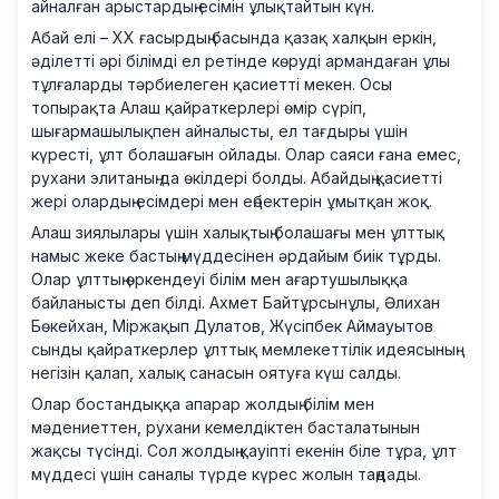
айналған арыстардың есімін ұлықтайтын күн.
Абай елі – ХХ ғасырдың басында қазақ халқын еркін,
әділетті әрі білімді ел ретінде көруді армандаған ұлы
тұлғаларды тәрбиелеген қасиетті мекен. Осы
топырақта Алаш қайраткерлері өмір сүріп,
шығармашылықпен айналысты, ел тағдыры үшін
күресті, ұлт болашағын ойлады. Олар саяси ғана емес,
рухани элитаның да өкілдері болды. Абайдың қасиетті
жері олардың есімдері мен еңбектерін ұмытқан жоқ.
Алаш зиялылары үшін халықтың болашағы мен ұлттық
намыс жеке бастың мүддесінен әрдайым биік тұрды.
Олар ұлттың өркендеуі білім мен ағартушылыққа
байланысты деп білді. Ахмет Байтұрсынұлы, Әлихан
Бөкейхан, Міржақып Дулатов, Жүсіпбек Аймауытов
сынды қайраткерлер ұлттық мемлекеттілік идеясының
негізін қалап, халық санасын оятуға күш салды.
Олар бостандыққа апарар жолдың білім мен
мәдениеттен, рухани кемелдіктен басталатынын
жақсы түсінді. Сол жолдың қауіпті екенін біле тұра, ұлт
мүддесі үшін саналы түрде күрес жолын таңдады.