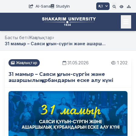
AI-Sana
StudyIn
ҚАЗ
Басты бет
›
Жаңалықтар
›
31 мамыр – Саяси қуғын-сүргін және ашарш...
31.05.2026
1 202
Жаңалықтар
31 мамыр – Саяси қуғын-сүргін және
ашаршылық құрбандарын еске алу күні