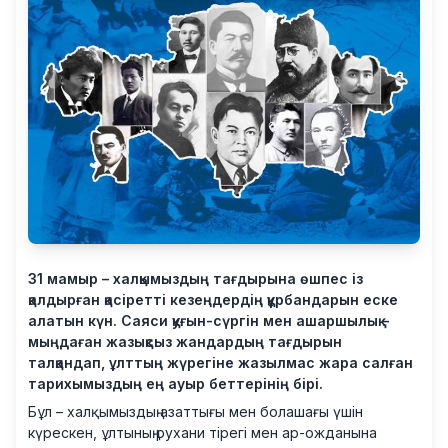
31 мамыр – халқымыздың тағдырына өшпес із
қалдырған қасіретті кезеңдердің құрбандарын еске
алатын күн. Саяси қуғын-сүргін мен ашаршылық –
мыңдаған жазықсыз жандардың тағдырын
талқандап, ұлттың жүрегіне жазылмас жара салған
тарихымыздың ең ауыр беттерінің бірі.
Бұл – халқымыздың азаттығы мен болашағы үшін
күрескен, ұлтының рухани тірегі мен ар-ожданына