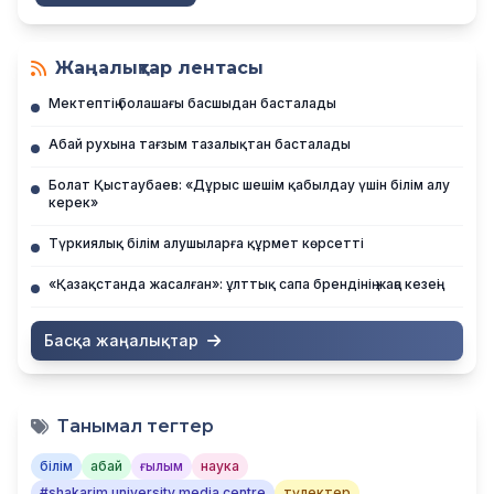
Жаңалықтар лентасы
Мектептің болашағы басшыдан басталады
Абай рухына тағзым тазалықтан басталады
Болат Қыстаубаев: «Дұрыс шешім қабылдау үшін білім алу
керек»
Түркиялық білім алушыларға құрмет көрсетті
«Қазақстанда жасалған»: ұлттық сапа брендінің жаңа кезеңі
Басқа жаңалықтар
Танымал тегтер
білім
абай
ғылым
наука
#shakarim university media centre
түлектер