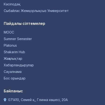
Кәсіподақ
Сыбайлас Жемқорлықсыз Университет
Пайдалы сілтемелер
MOOC
Summer Semester
Platonus
Shakarim Hub
Жаңалықтар
Хабарландырулар
Сауалнама
Бос орындар
Байланыс
071410, Семей қ., Глинка көшесі, 20А