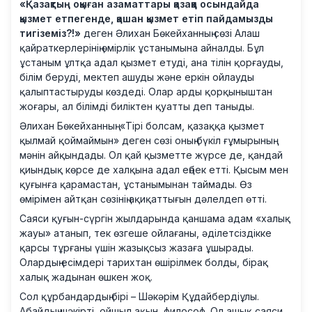
«Қазақтың оқыған азаматтары қазаққа осындайда
қызмет етпегенде, қашан қызмет етіп пайдамызды
тигіземіз?!»
деген Әлихан Бөкейханның сөзі Алаш
қайраткерлерінің өмірлік ұстанымына айналды. Бұл
ұстаным ұлтқа адал қызмет етуді, ана тілін қорғауды,
білім беруді, мектеп ашуды және еркін ойлауды
қалыптастыруды көздеді. Олар арды қорқыныштан
жоғары, ал білімді биліктен қуатты деп таныды.
Әлихан Бөкейханның: «Тірі болсам, қазаққа қызмет
қылмай қоймаймын» деген сөзі оның бүкіл ғұмырының
мәнін айқындады. Ол қай қызметте жүрсе де, қандай
қиындық көрсе де халқына адал еңбек етті. Қысым мен
қуғынға қарамастан, ұстанымынан таймады. Өз
өмірімен айтқан сөзінің ақиқаттығын дәлелдеп өтті.
Саяси қуғын-сүргін жылдарында қаншама адам «халық
жауы» атанып, тек өзгеше ойлағаны, әділетсіздікке
қарсы тұрғаны үшін жазықсыз жазаға ұшырады.
Олардың есімдері тарихтан өшірілмек болды, бірақ
халық жадынан өшкен жоқ.
Сол құрбандардың бірі – Шәкәрім Құдайбердіұлы.
Абайдың шәкірті, ойшыл ақын, философ. Ол ашық саяси