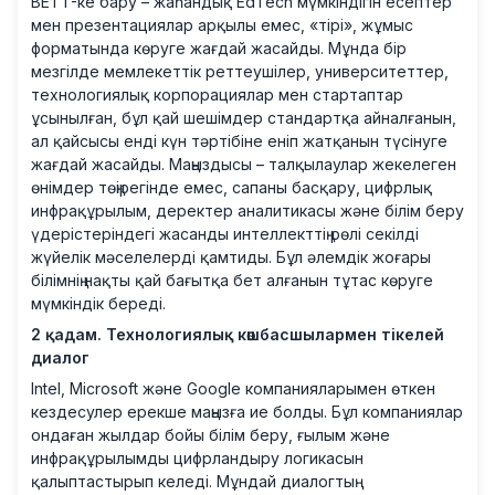
BETT-ке бару – жаһандық EdTech мүмкіндігін есептер
мен презентациялар арқылы емес, «тірі», жұмыс
форматында көруге жағдай жасайды. Мұнда бір
мезгілде мемлекеттік реттеушілер, университеттер,
технологиялық корпорациялар мен стартаптар
ұсынылған, бұл қай шешімдер стандартқа айналғанын,
ал қайсысы енді күн тәртібіне еніп жатқанын түсінуге
жағдай жасайды. Маңыздысы – талқылаулар жекелеген
өнімдер төңірегінде емес, сапаны басқару, цифрлық
инфрақұрылым, деректер аналитикасы және білім беру
үдерістеріндегі жасанды интеллекттің рөлі секілді
жүйелік мәселелерді қамтиды. Бұл әлемдік жоғары
білімнің нақты қай бағытқа бет алғанын тұтас көруге
мүмкіндік береді.
2 қадам. Технологиялық көшбасшылармен тікелей
диалог
Intel, Microsoft және Google компанияларымен өткен
кездесулер ерекше маңызға ие болды. Бұл компаниялар
ондаған жылдар бойы білім беру, ғылым және
инфрақұрылымды цифрландыру логикасын
қалыптастырып келеді. Мұндай диалогтың