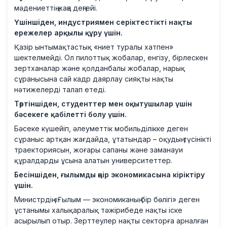
мәдениеттің жаңа деңгейі.
Үшіншіден, индустриямен серіктестікті нақты
ережелер арқылы құру үшін.
Қазір ынтымақтастық «ниет туралы хатпен»
шектелмейді. Ол пилоттық жобалар, енгізу, бірлескен
зертханалар және қолданбалы жобалар, нарық
сұранысына сай кадр даярлау сияқты нақты
нәтижелерді талап етеді.
Төртіншіден, студенттер мен оқытушылар үшін
бәсекеге қабілетті болу үшін.
Бәсеке күшейіп, әлеуметтік мобильділікке деген
сұраныс артқан жағдайда, ұтатындар – оқудың түсінікті
траекториясын, жоғары сапаны және заманауи
құралдарды ұсына алатын университеттер.
Бесіншіден, ғылымды өңір экономикасына кіріктіру
үшін.
Министрдің «Ғылым — экономиканың бір бөлігі» деген
ұстанымы халықаралық тәжірибеде нақты іске
асырылып отыр. Зерттеулер нақты секторға арналған