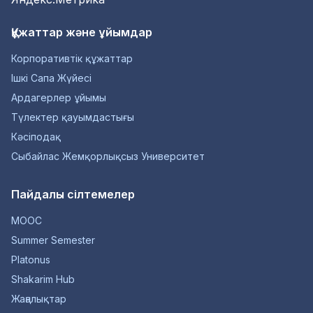
Құжаттар және ұйымдар
Корпоративтік құжаттар
Ішкі Сапа Жүйесі
Ардагерлер ұйымы
Түлектер қауымдастығы
Кәсіподақ
Сыбайлас Жемқорлықсыз Университет
Пайдалы сілтемелер
MOOC
Summer Semester
Platonus
Shakarim Hub
Жаңалықтар