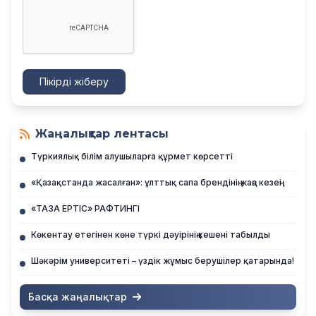
Пікірді жіберу
Жаңалықтар лентасы
Түркиялық білім алушыларға құрмет көрсетті
«Қазақстанда жасалған»: ұлттық сапа брендінің жаңа кезеңі
«ТАЗА ЕРТІС» РАФТИНГІ
Көкентау етегінен көне түркі дәуірінің кешені табылды
Шәкәрім университеті – үздік жұмыс берушілер қатарында!
Басқа жаңалықтар