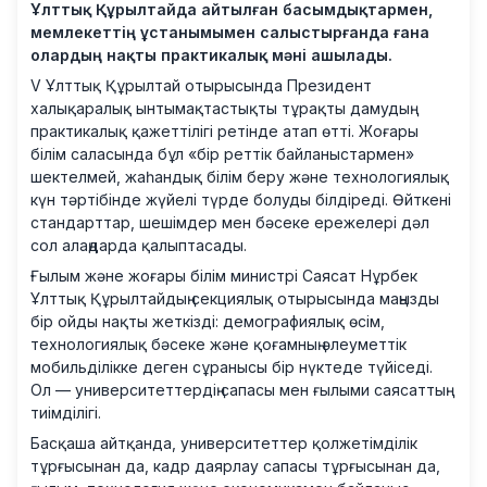
Ұлттық Құрылтайда айтылған басымдықтармен,
мемлекеттің ұстанымымен салыстырғанда ғана
олардың нақты практикалық мәні ашылады.
V Ұлттық Құрылтай отырысында Президент
халықаралық ынтымақтастықты тұрақты дамудың
практикалық қажеттілігі ретінде атап өтті. Жоғары
білім саласында бұл «бір реттік байланыстармен»
шектелмей, жаһандық білім беру және технологиялық
күн тәртібінде жүйелі түрде болуды білдіреді. Өйткені
стандарттар, шешімдер мен бәсеке ережелері дәл
сол алаңдарда қалыптасады.
Ғылым және жоғары білім министрі Саясат Нұрбек
Ұлттық Құрылтайдың секциялық отырысында маңызды
бір ойды нақты жеткізді: демографиялық өсім,
технологиялық бәсеке және қоғамның әлеуметтік
мобильділікке деген сұранысы бір нүктеде түйіседі.
Ол — университеттердің сапасы мен ғылыми саясаттың
тиімділігі.
Басқаша айтқанда, университеттер қолжетімділік
тұрғысынан да, кадр даярлау сапасы тұрғысынан да,