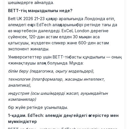
шешімдерге айналуда.
BETT-тің маңыздылығы неде?
Bett UK 2026 21–23 қаңтар аралығында Лондонда өтіп,
әлемдегі ең ірі EdTech алаңдарының бірі ретінде тағы да
өз мәртебесін дәлелдеді. ExCeL London дерегіне
сүйенсек, 120-дан астам елден 30 мыңнан аса
қатысушы, жүздеген спикер және 600-ден астам
экспонент жиналды.
Университеттер үшін BETT-тің басты құндылығы — оның
«жинақтаушы алаң» болуында. Мұнда:
білім беру (педагогика, оқыту модельдері),
технология (платформалар, жасанды интеллект,
аналитика),
индустрия (осы шешімдерді жасап, ауқымдайтын
компаниялар)
бір жүйе ретінде ұсынылады.
1-қадам. EdTech: әлемдік деңгейдегі өзгерістер мен
мүмкіндіктер