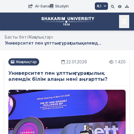
AI-Sana
StudyIn
ҚАЗ
Басты бет
›
Жаңалықтар
›
Университет пен ұлттық тұрақтылық: әлемд...
22.01.2026
1 420
Жаңалықтар
Университет пен ұлттық тұрақтылық:
әлемдік білім алаңы нені аңғартты?