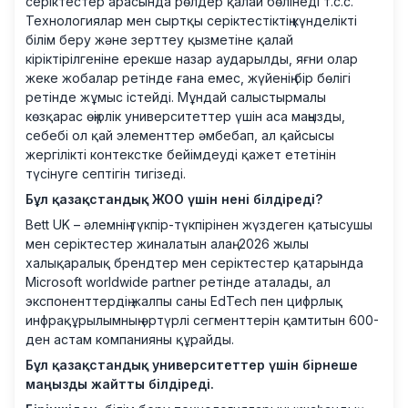
серіктестер арасында рөлдер қалай бөлінеді т.с.с.
Технологиялар мен сыртқы серіктестіктің күнделікті
білім беру және зерттеу қызметіне қалай
кіріктірілгеніне ерекше назар аударылды, яғни олар
жеке жобалар ретінде ғана емес, жүйенің бір бөлігі
ретінде жұмыс істейді. Мұндай салыстырмалы
көзқарас өңірлік университеттер үшін аса маңызды,
себебі ол қай элементтер әмбебап, ал қайсысы
жергілікті контекстке бейімдеуді қажет ететінін
түсінуге септігін тигізеді.
Бұл қазақстандық ЖОО үшін нені білдіреді?
Bett UK – әлемнің түкпір-түкпірінен жүздеген қатысушы
мен серіктестер жиналатын алаң. 2026 жылы
халықаралық брендтер мен серіктестер қатарында
Microsoft worldwide partner ретінде аталады, ал
экспоненттердің жалпы саны EdTech пен цифрлық
инфрақұрылымның әртүрлі сегменттерін қамтитын 600-
ден астам компанияны құрайды.
Бұл қазақстандық университеттер үшін бірнеше
маңызды жайтты білдіреді.