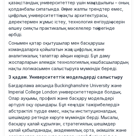
қазақстандық университеттер үшін маңыздылығы – оның
қолданбалы сипатында. Әңгіме жалпы трендтер емес,
цифрлық университеттің нақты архитектурасы,
деректермен жұмыс істеу, технология енгізудің әсерін
өлшеу сияқты практикалық мәселелер төңірегінде
өрбіді.
Сонымен қатар оқытушылар мен басқарушы
командаларға қойылатын жаңа цифрлық және
аналитикалық талаптар айқын көрінді. Бұл даму
жоспарларын әлемдік технологиялық көшбасшылардың
нақты логикасымен салыстыруға мүмкіндік береді.
3 қадам. Университеттік модельдерді салыстыру
Бағдарлама аясында Buckinghamshire University және
Imperial College London университеттерінде болдық.
Олар ауқымы, профилі және басқару модельдері
әртүрлі оқу орындары. Бұл «ең үздік тәжірибелерді»
абстрактілі түрде емес, нақты институционалдық
шешімдер ретінде көруге мүмкіндік берді. Мысалы,
басқару қалай құрылған, стратегиялық шешімдер
қалай қабылданады, академиялық орта, әкімшілік және