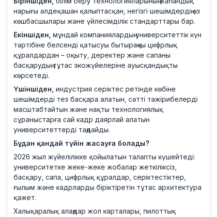
Біріншіден,
білім беру технологияларының жаһандық
нарығы әлдеқашан қалыптасқан, негізгі шешімдердің өз
көшбасшылары және үйлесімділік стандарттары бар.
Екіншіден,
мұндай компаниялардың университеттік күн
тәртібіне белсенді қатысуы бытыраңқы цифрлық
құралдардан – оқыту, деректер және сапаны
басқарудың тұтас экожүйелеріне ауысқандықты
көрсетеді.
Үшіншіден,
индустрия серіктес ретінде көбіне
шешімдерді тез басқара алатын, сәтті тәжірибелерді
масштабтайтын және нақты технологиялық
сұраныстарға сай кадр даярлай алатын
университеттерді таңдайды.
Бұдан қандай түйін жасауға болады?
2026 жыл жүйелілікке қойылатын талапты күшейтеді:
университетке жеке-жеке жобалар жеткіліксіз,
басқару, сапа, цифрлық құралдар, серіктестіктер,
ғылым және кадрларды біріктіретін тұтас архитектура
қажет.
Халықаралық алаңдар жол карталары, пилоттық