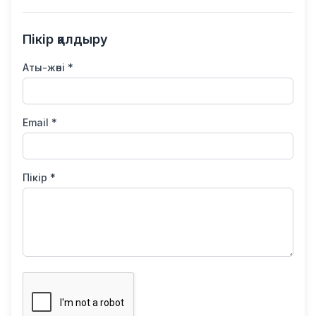
Пікір қалдыру
Аты-жөні *
Email *
Пікір *