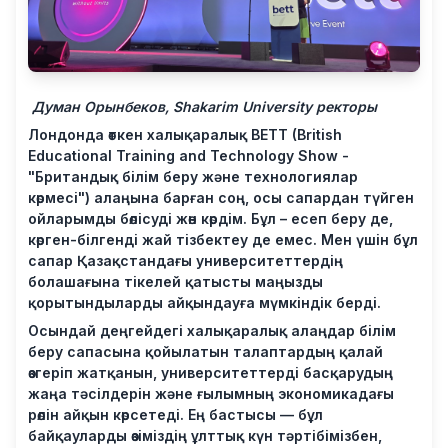
Думан Орынбеков, Shakarim University ректоры
Лондонда өткен халықаралық BETT (British
Educational Training and Technology Show -
"Британдық білім беру және технологиялар
көрмесі") алаңына барған соң, осы сапардан түйген
ойларымды бөлісуді жөн көрдім. Бұл – есеп беру де,
көрген-білгенді жай тізбектеу де емес. Мен үшін бұл
сапар Қазақстандағы университеттердің
болашағына тікелей қатысты маңызды
қорытындыларды айқындауға мүмкіндік берді.
Осындай деңгейдегі халықаралық алаңдар білім
беру сапасына қойылатын талаптардың қалай
өзгеріп жатқанын, университеттерді басқарудың
жаңа тәсілдерін және ғылымның экономикадағы
рөлін айқын көрсетеді. Ең бастысы — бұл
байқауларды өзіміздің ұлттық күн тәртібімізбен,