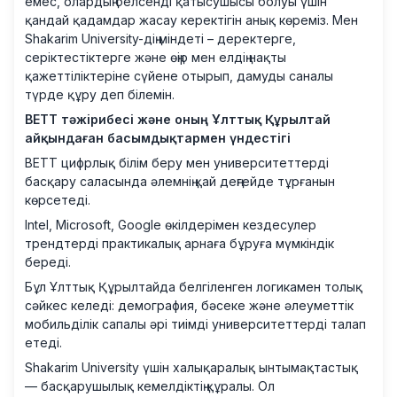
емес, олардың белсенді қатысушысы болуы үшін
қандай қадамдар жасау керектігін анық көреміз. Мен
Shakarim University-дің міндеті – деректерге,
серіктестіктерге және өңір мен елдің нақты
қажеттіліктеріне сүйене отырып, дамуды саналы
түрде құру деп білемін.
BETT тәжірибесі және оның Ұлттық Құрылтай
айқындаған басымдықтармен үндестігі
BETT цифрлық білім беру мен университеттерді
басқару саласында әлемнің қай деңгейде тұрғанын
көрсетеді.
Intel, Microsoft, Google өкілдерімен кездесулер
трендтерді практикалық арнаға бұруға мүмкіндік
береді.
Бұл Ұлттық Құрылтайда белгіленген логикамен толық
сәйкес келеді: демография, бәсеке және әлеуметтік
мобильділік сапалы әрі тиімді университеттерді талап
етеді.
Shakarim University үшін халықаралық ынтымақтастық
— басқарушылық кемелдіктің құралы. Ол