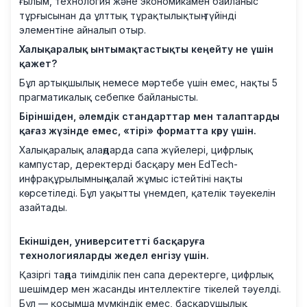
ғылым, технология және экономикамен байланыс
тұрғысынан да ұлттық тұрақтылықтың түйінді
элементіне айналып отыр.
Халықаралық ынтымақтастықты кеңейту не үшін
қажет?
Бұл артықшылық немесе мәртебе үшін емес, нақты 5
прагматикалық себепке байланысты.
Біріншіден, әлемдік стандарттар мен талаптарды
қағаз жүзінде емес, «тірі» форматта көру үшін.
Халықаралық алаңдарда сапа жүйелері, цифрлық
кампустар, деректерді басқару мен EdTech-
инфрақұрылымның қалай жұмыс істейтіні нақты
көрсетіледі. Бұл уақытты үнемдеп, қателік тәуекелін
азайтады.
Екіншіден, университетті басқаруға
технологияларды жедел енгізу үшін.
Қазіргі таңда тиімділік пен сапа деректерге, цифрлық
шешімдер мен жасанды интеллектіге тікелей тәуелді.
Бұл — қосымша мүмкіндік емес, басқарушылық