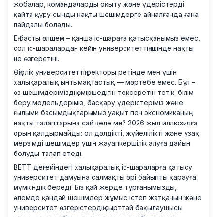
жобалар, командаларды оқыту және үдерістерді
қайта құру сынды нақты шешімдерге айналғанда ғана
пайдалы болады.
Ең басты өлшем – қанша іс-шараға қатысқанымыз емес,
сол іс-шаралардан кейін университеттің ішінде нақты
не өзгеретіні.
Өңірлік университеттің ректоры ретінде мен үшін
халықаралық ынтымақтастық — мәртебе емес. Бұл –
өз шешімдеріміздің өміршеңдігін тексеретін тетік: білім
беру модельдеріміз, басқару үдерістеріміз және
ғылыми басымдықтарымыз уақыт пен экономиканың
нақты талаптарына сай келе ме? 2026 жыл иллюзияға
орын қалдырмайды: ол дәлдікті, жүйелілікті және ұзақ
мерзімді шешімдер үшін жауапкершілік алуға дайын
болуды талап етеді.
BETT деңгейіндегі халықаралық іс-шараларға қатысу
университет дамуына салмақты әрі байыпты қарауға
мүмкіндік береді. Біз қай жерде тұрғанымызды,
әлемде қандай шешімдер жұмыс істеп жатқанын және
университет өзгерістердің сырттай бақылаушысы