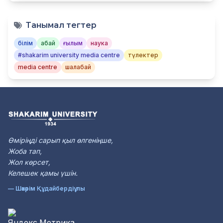
Танымал тегтер
білім
абай
ғылым
наука
#shakarim university media centre
түлектер
media centre
шалабай
Өміріңді сарып қыл өлгеніңше,
Жоба тап,
Жол көрсет,
Келешек қамы үшін.
— Шәкәрім Құдайбердіұлы