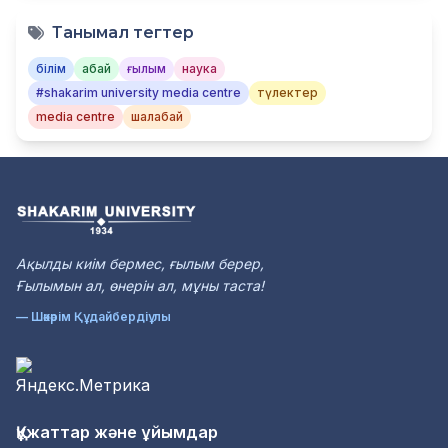
Танымал тегтер
білім
абай
ғылым
наука
#shakarim university media centre
түлектер
media centre
шалабай
Ақылды киiм бермес, ғылым берер,
Ғылымын ал, өнерiн ал, мұны таста!
— Шәкәрім Құдайбердіұлы
Құжаттар және ұйымдар