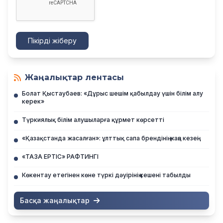
Пікірді жіберу
Жаңалықтар лентасы
Болат Қыстаубаев: «Дұрыс шешім қабылдау үшін білім алу
керек»
Түркиялық білім алушыларға құрмет көрсетті
«Қазақстанда жасалған»: ұлттық сапа брендінің жаңа кезеңі
«ТАЗА ЕРТІС» РАФТИНГІ
Көкентау етегінен көне түркі дәуірінің кешені табылды
Басқа жаңалықтар