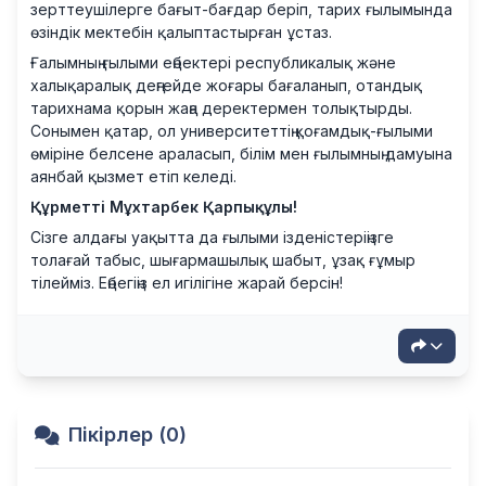
зерттеушілерге бағыт-бағдар беріп, тарих ғылымында
өзіндік мектебін қалыптастырған ұстаз.
Ғалымның ғылыми еңбектері республикалық және
халықаралық деңгейде жоғары бағаланып, отандық
тарихнама қорын жаңа деректермен толықтырды.
Сонымен қатар, ол университеттің қоғамдық-ғылыми
өміріне белсене араласып, білім мен ғылымның дамуына
аянбай қызмет етіп келеді.
Құрметті Мұхтарбек Қарпықұлы!
Сізге алдағы уақытта да ғылыми ізденістеріңізге
толағай табыс, шығармашылық шабыт, ұзақ ғұмыр
тілейміз. Еңбегіңіз ел игілігіне жарай берсін!
Пікірлер (0)