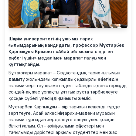
Шәкәрім университетінің ұжымы тарих
ғылымдарының кандидаты, профессор Мұхтарбек
Қарпықұлы Кәрімовті «Абай облысына сіңірген
еңбегі үшін» медалімен марапатталуымен
құттықтайды.
Бұл жоғары марапат – Сіздің отандық тарих ғылымын
дамыту жолындағы көпжылдық қажырлы еңбегіңіздің,
ғылыми-зерттеу қызметіндегі табанды ізденістеріңіздің,
сондай-ақ жас ұрпақты ұлттық рухта тәрбиелеуге
қосқан сүбелі үлесіңіздің лайықты жемісі.
Мұхтарбек Қарпықұлы – өңір тарихын кешенді түрде
зерттеуге, Абай өлкесінің тарихи-мәдени мұрасын
ғылыми тұрғыдан зерделеуге елеулі үлес қосқан
білікті ғалым. Ол – өзінің, ғылыми еңбектері мен
тағылымды дәрістері арқылы студенттер мен жас