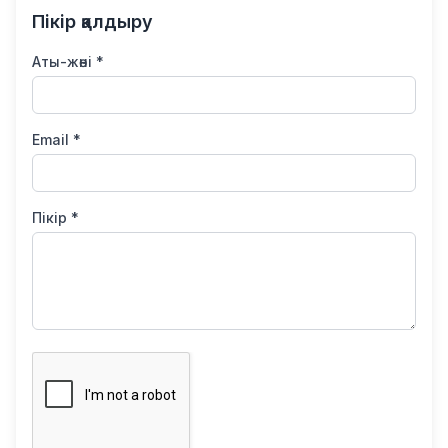
Пікір қалдыру
Аты-жөні *
Email *
Пікір *