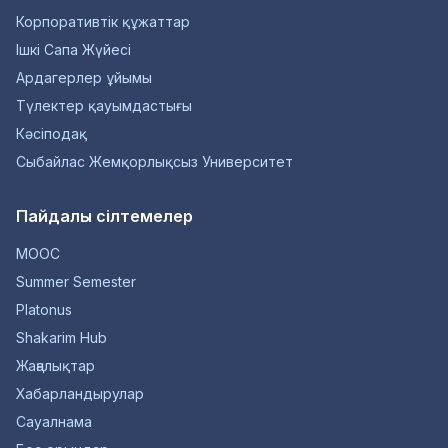
Корпоративтік құжаттар
Ішкі Сапа Жүйесі
Ардагерлер ұйымы
Түлектер қауымдастығы
Кәсіподақ
Сыбайлас Жемқорлықсыз Университет
Пайдалы сілтемелер
MOOC
Summer Semester
Platonus
Shakarim Hub
Жаңалықтар
Хабарландырулар
Сауалнама