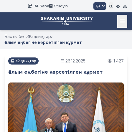
AI-Sana
StudyIn
ҚАЗ
Басты бет
›
Жаңалықтар
›
Ғалым еңбегіне көрсетілген құрмет
26.12.2025
1 427
Жаңалықтар
Ғалым еңбегіне көрсетілген құрмет