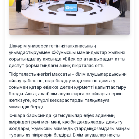
Шәкәрім университетінің кітапханасының
ұйымдастыруымен «Жұмысшы мамандықтар жылын»
қорытындылау аясында «Еңбек ер атандырады» атты
диспут форматындағы ашық пікірталас өтті.
Пікірталастың негізгі мақсаты – білім алушылардың сыни
ойлау қабілетін, пікір білдіру мәдениетін дамыту,
сонымен қатар еңбекке деген құрметті қалыптастыру
болды. Ашық алаң білім алушыларға өз ойларын еркін
жеткізуге, әртүрлі көзқарастарды талқылауға
мүмкіндік берді.
Іс-шара барысында қатысушылар еңбек адамның
өміріндегі рөлі мен мәні, кәсіби дағдыларды дамыту
жолдары, жұмысшы мамандықтардың қоғамдағы маңызы
туралы өз пікірлерін білдірді. Білім алушылар нақты