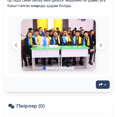
ортада сыни ойлау мен диалог мәдениетін дамытуға
бағытталған маңызды қадам болды.
Пікірлер (0)