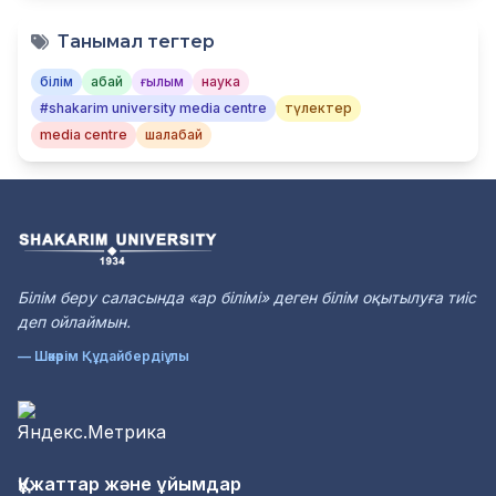
Танымал тегтер
білім
абай
ғылым
наука
#shakarim university media centre
түлектер
media centre
шалабай
Білім беру саласында «ар білімі» деген білім оқытылуға тиіс
деп ойлаймын.
— Шәкәрім Құдайбердіұлы
Құжаттар және ұйымдар