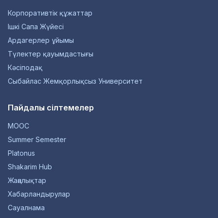
Корпоративтік құжаттар
Ішкі Сапа Жүйесі
Ардагерлер ұйымы
Түлектер қауымдастығы
Кәсіподақ
Сыбайлас Жемқорлықсыз Университет
Пайдалы сілтемелер
MOOC
Summer Semester
Platonus
Shakarim Hub
Жаңалықтар
Хабарландырулар
Сауалнама