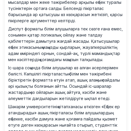
мысалдар мен жеке тәжірибелер арқылы еңбек туралы
түсініктерін ортаға салды. Белсенді пікірталас
барысында әр қатысушы өз көзқарасын жеткізіп, қарсы
пікірлерге аргументтер келтірді.
Диспут форматы білім алушыларға тек сөзге ғана емес,
сонымен қатар логикалық ойлау және талдау
қабілеттерін дамытуға жағдай жасады. Қатысушылар
еңбек этикасының маңызды қырларын, жауапкершіліктің
адам өміріндегі орнын, сондай-ақ, түрлі мамандықтар
мен кәсіптердің қоғамдағы маңызын талқылады.
Іс-шара соңында білім алушылар өз алған әсерлерімен
бөлісті. Көпшілігі пікірталастың білім мен тәжірибені
біріктіретін форматта өтуін атап, ашық алаңның пайдалы
әрі қызықты болғанын айтты. Осындай іс-шаралар
жастардың өз ойларын ашық айтуға, кәсіби және
әлеуметтік дағдыларын жетілдіруге ықпал етеді.
Шәкәрім университетінің кітапханасы өткізген «Еңбек ер
атандырады» ашық пікірталасы білім алушылардың
еңбекке, кәсіби дамуға және қоғамға пайдалы қызмет
етуге деген көзқарасын нығайта отырып, студенттік