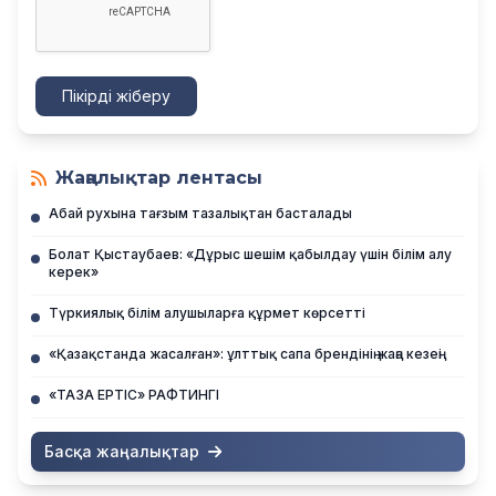
Пікірді жіберу
Жаңалықтар лентасы
Абай рухына тағзым тазалықтан басталады
Болат Қыстаубаев: «Дұрыс шешім қабылдау үшін білім алу
керек»
Түркиялық білім алушыларға құрмет көрсетті
«Қазақстанда жасалған»: ұлттық сапа брендінің жаңа кезеңі
«ТАЗА ЕРТІС» РАФТИНГІ
Басқа жаңалықтар