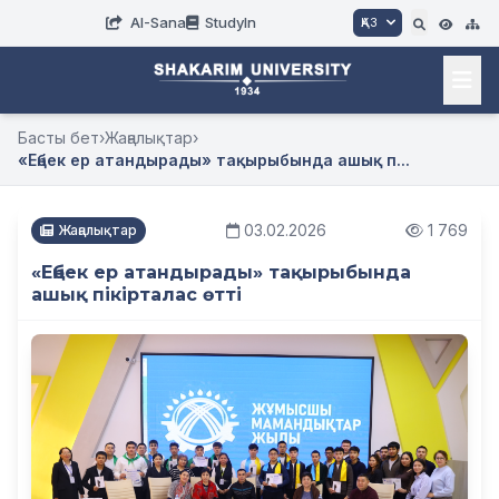
AI-Sana
StudyIn
ҚАЗ
Басты бет
›
Жаңалықтар
›
«Еңбек ер атандырады» тақырыбында ашық п...
03.02.2026
1 769
Жаңалықтар
«Еңбек ер атандырады» тақырыбында
ашық пікірталас өтті