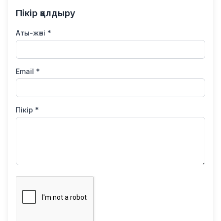
Пікір қалдыру
Аты-жөні *
Email *
Пікір *