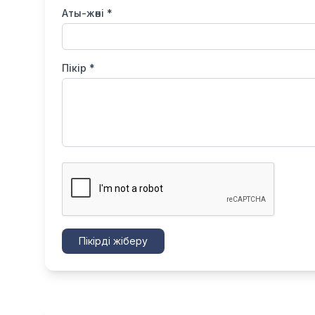
Аты-жөні *
Пікір *
Пікірді жіберу