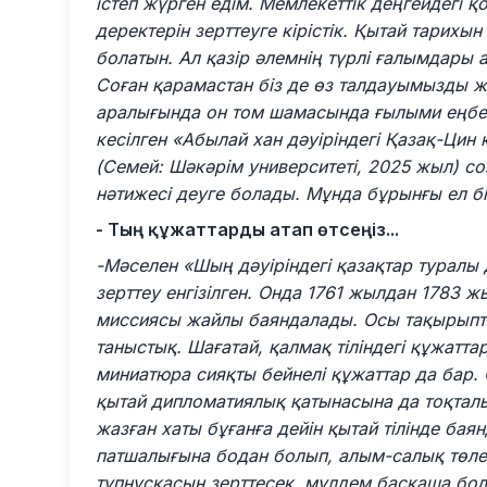
істеп жүрген едім. Мемлекеттік деңгейдегі 
деректерін зерттеуге кірістік. Қытай тарихын
болатын. Ал қазір әлемнің түрлі ғалымдары
Соған қарамастан біз де өз талдауымызды 
аралығында он том шамасында ғылыми еңбе
кесілген «Абылай хан дәуіріндегі Қазақ-Цин
(Семей: Шәкәрім университеті, 2025 жыл) 
нәтижесі деуге болады. Мұнда бұрынғы ел бі
- Тың құжаттарды атап өтсеңіз...
-Мәселен «Шың дәуіріндегі қазақтар туралы 
зерттеу енгізілген. Онда 1761 жылдан 1783 жы
миссиясы жайлы баяндалады. Осы тақырыпт
таныстық. Шағатай, қалмақ тіліндегі құжатта
миниатюра сияқты бейнелі құжаттар да бар. 
қытай дипломатиялық қатынасына да тоқта
жазған хаты бұғанға дейін қытай тілінде ба
патшалығына бодан болып, алым-салық төлеге
түпнұсқасын зерттесек, мүлдем басқаша бо