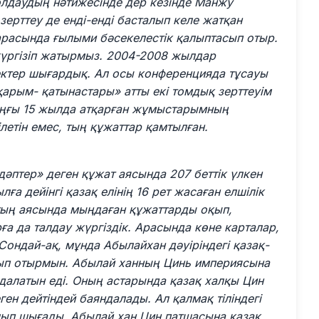
қолдаудың нәтижесінде дер кезінде Манжу
 зерттеу де енді-енді басталып келе жатқан
 арасында ғылыми бәсекелестік қалыптасып отыр.
жүргізіп жатырмыз. 2004-2008 жылдар
ктер шығардық. Ал осы конференцияда тұсауы
 қарым- қатынастары» атты екі томдық зерттеуім
соңғы 15 жылда атқарған жұмыстарымның
летін емес, тың құжаттар қамтылған.
дәптер» деген құжат аясында 207 беттік үлкен
лға дейінгі қазақ елінің 16 рет жасаған елшілік
ың аясында мыңдаған құжаттарды оқып,
рға да талдау жүргіздік. Арасында көне карталар,
Сондай-ақ, мұнда Абылайхан дәуіріндегі қазақ-
лып отырмын. Абылай ханның Цинь империясына
яндалатын еді. Оның астарында қазақ халқы Цин
н дейтіндей баяндалады. Ал қалмақ тіліндегі
лып шығады. Абылай хан Цин патшасына қазақ