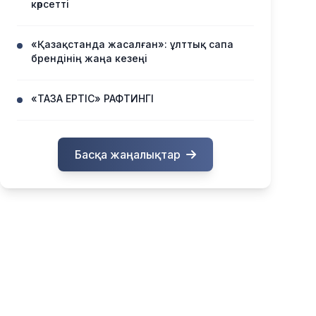
көрсетті
«Қазақстанда жасалған»: ұлттық сапа
брендінің жаңа кезеңі
«ТАЗА ЕРТІС» РАФТИНГІ
Басқа жаңалықтар