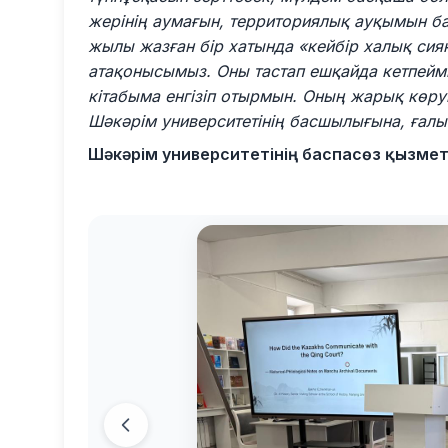
жерінің аумағын, территориялық ауқымын бая
жылы жазған бір хатында «кейбір халық сияқт
атақонысымыз. Оны тастап ешқайда кетпейміз
кітабыма енгізіп отырмын. Оның жарық көр
Шәкәрім университетінің басшылығына, ғалы
Шәкәрім университетінің баспасөз қызмет