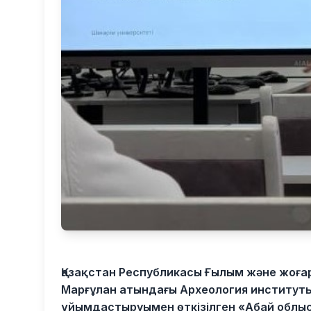
Қазақстан Республикасы Ғылым және жоғар
Марғұлан атындағы Археология институты 
ұйымдастыруымен өткізілген «Абай облы