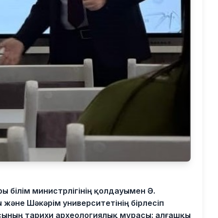
ы білім министрлігінің қолдауымен Ә.
және Шәкәрім университетінің бірлесіп
сының тарихи археологиялық мұрасы: алғашқы