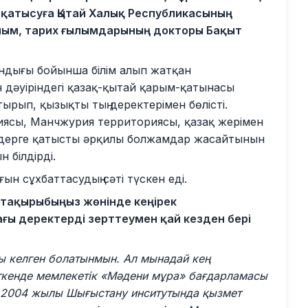
 қатысуға Қытай Халық Республикасының
лым, тарих ғылымдарының докторы Бақыт
андығы бойынша білім алып жатқан
 дәуіріндегі қазақ-қытай қарым-қатынасы
ырып, қызықты тың деректерімен бөлісті.
иясы, Манчжурия территориясы, қазақ жерімен
индерге қатысты әрқилы болжамдар жасайтынын
н білдірді.
н сұхбаттасудың сәті түскен еді.
н тақырыбыңыз жөнінде кеңірек
ғы деректерді зерттеумен қай кезден бері
ы келген болатынмын. Ал мынадай кең
ткенде мемлекетік «Мәдени мұра» бағдарламасы
и, 2004 жылы Шығыстану инситутында қызмет