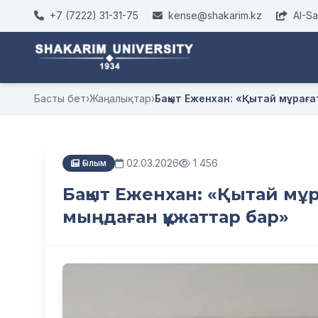
+7 (7222) 31-31-75
kense@shakarim.kz
AI-S
Басты бет
›
Жаңалықтар
›
Бақыт Еженхан: «Қытай мұрағаты
02.03.2026
1 456
Ғылым
Бақыт Еженхан: «Қытай мұра
мыңдаған құжаттар бар»