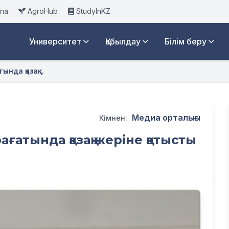
ana
AgroHub
StudyInKZ
Университет
Қабылдау
Білім беру
нда қазақ...
Медиа орталығы
Кімнен:
ғатында қазақ жеріне қатысты