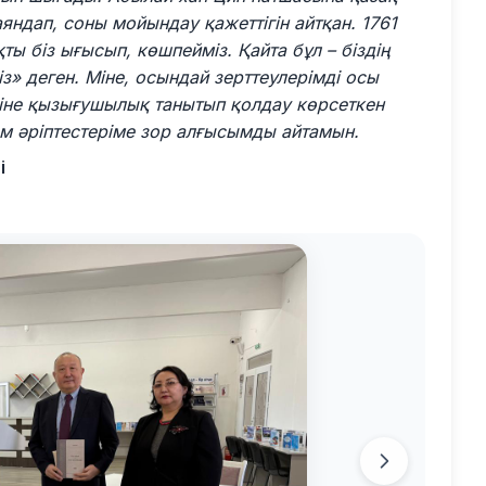
ндап, соны мойындау қажеттігін айтқан. 1761
ы біз ығысып, көшпейміз. Қайта бұл – біздің
» деген. Міне, осындай зерттеулерімді осы
уіне қызығушылық танытып қолдау көрсеткен
м әріптестеріме зор алғысымды айтамын.
і