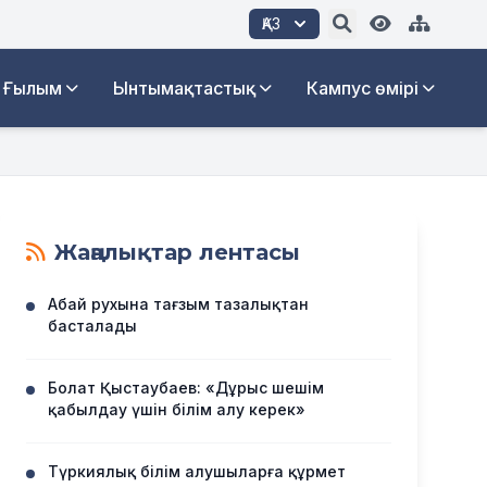
ҚАЗ
Ғылым
Ынтымақтастық
Кампус өмірі
Жаңалықтар лентасы
Абай рухына тағзым тазалықтан
басталады
Болат Қыстаубаев: «Дұрыс шешім
қабылдау үшін білім алу керек»
Түркиялық білім алушыларға құрмет