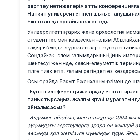
зерттеу нәтижелері» атты конференцияға
Нанкин университетінен шығыстанушы ға
Еженхан да арнайы келген еді.
Университеттің тарих және археология мам
студенттерімен кездескен ғалым Абылайхан
тақырыбында жүргізген зерттеулерін таныст
Сондай-ақ, әлем ғалымдарының Цинь импер
шектесуі жөнінде, саяси-әлеуметтік терм
тілге тиек етіп, ғалым ретіндегі өз көзқарасы
Осы орайда Бақыт Еженханның өзімен де шағы
-Бүгінгі конференцияға арқау етіп отырға
таныстырсаңыз. Жалпы Қытай мұрағатында
айналысасыз?
-Алдымен айтайын, мен атажұртқа 1994 жыл
ауқымдағы зерттеулерге арада он жылдай ө
аясында қол жеткізуге мүмкіндік туды. Яғн