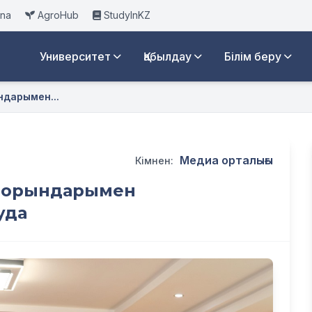
ana
AgroHub
StudyInKZ
Университет
Қабылдау
Білім беру
ындарымен...
Медиа орталығы
Кімнен:
қу орындарымен
уда