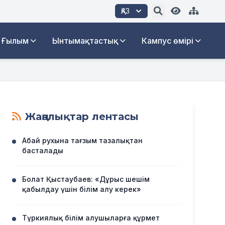
ҚАЗ
Ғылым
Ынтымақтастық
Кампус өмірі
Жаңалықтар лентасы
Абай рухына тағзым тазалықтан
басталады
Болат Қыстаубаев: «Дұрыс шешім
қабылдау үшін білім алу керек»
Түркиялық білім алушыларға құрмет