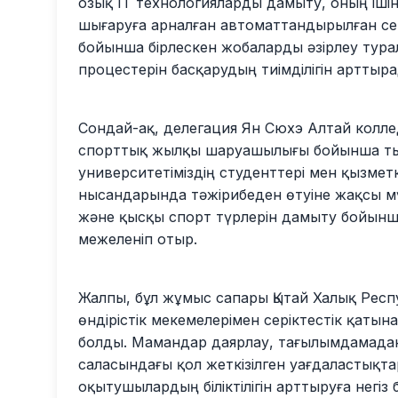
озық IT технологияларды дамыту, оның іші
шығаруға арналған автоматтандырылған се
бойынша бірлескен жобаларды әзірлеу турал
процестерін басқарудың тиімділігін арттыр
Сондай-ақ, делегация Ян Сюхэ Алтай колл
спорттық жылқы шаруашылығы бойынша ты
университетіміздің студенттері мен қызметк
нысандарында тәжірибеден өтуіне жақсы мү
және қысқы спорт түрлерін дамыту бойынша
межеленіп отыр.
Жалпы, бұл жұмыс сапары Қытай Халық Респ
өндірістік мекемелерімен серіктестік қаты
болды. Мамандар даярлау, тағылымдамадан
саласындағы қол жеткізілген уағдаластықт
оқытушылардың біліктілігін арттыруға негіз 