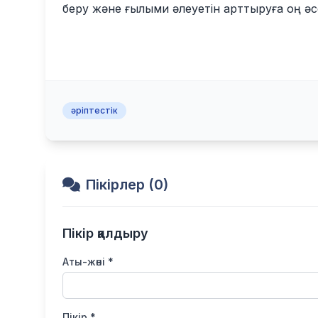
беру және ғылыми әлеуетін арттыруға оң әсе
әріптестік
Пікірлер (0)
Пікір қалдыру
Аты-жөні *
Пікір *