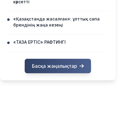
көрсетті
«Қазақстанда жасалған»: ұлттық сапа
брендінің жаңа кезеңі
«ТАЗА ЕРТІС» РАФТИНГІ
Басқа жаңалықтар