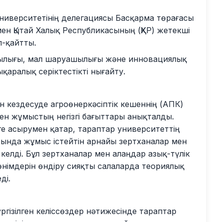
ниверситетінің делегациясы Басқарма төрағасы
ен Қытай Халық Республикасының (ҚХР) жетекші
-қайтты.
ылығы, мал шаруашылығы және инновациялық
ықаралық серіктестікті нығайту.
 кездесуде агроөнеркәсіптік кешеннің (АПК)
ен жұмыстың негізгі бағыттары анықталды.
ге асырумен қатар, тараптар университеттің
сында жұмыс істейтін арнайы зертханалар мен
келді. Бұл зертханалар мен алаңдар азық-түлік
өнімдерін өндіру сияқты салаларда теориялық
ді.
ізілген келіссөздер нәтижесінде тараптар