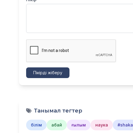
Пікірді жіберу
Танымал тегтер
білім
абай
ғылым
наука
#shakar