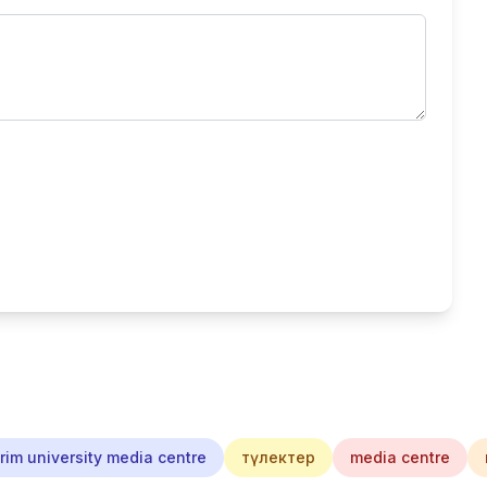
im university media centre
түлектер
media centre