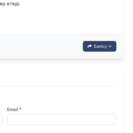
р етеді.
Бөлісу
Email *