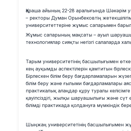
Қараша айының 22-28 аралығында Шәкәрім у
– ректоры Думан Орынбековтің жетекшілігім
университеттеріне жұмыс сапарымен барып
Жұмыс сапарының мақсаты – ауыл шаруаш
технологиялар сияқты негізгі салаларда хал
Тарым университетінің басшылығымен өткен
кең ауқымды аспектілерін қамтитын бірлеск
Бірлескен білім беру бағдарламаларын жүзе
білім беру және ғылыми бағдарламалары ая
практикалық алаңдар құру туралы келісімге 
қауіпсіздігі, жылқы шаруашылығы және сүт 
білімді практикада қолдануға мүмкіндік бере
Шыңжаң университетінің басшылығымен жүрг