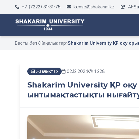
+7 (7222) 31-31-75
kense@shakarim.kz
AI-S
Басты бет
›
Жаңалықтар
›
Shakarim University ҚХР оқу ор
02.12.2024
1 228
Жаңалықтар
Shakarim University ҚХР о
ынтымақтастықты нығайт