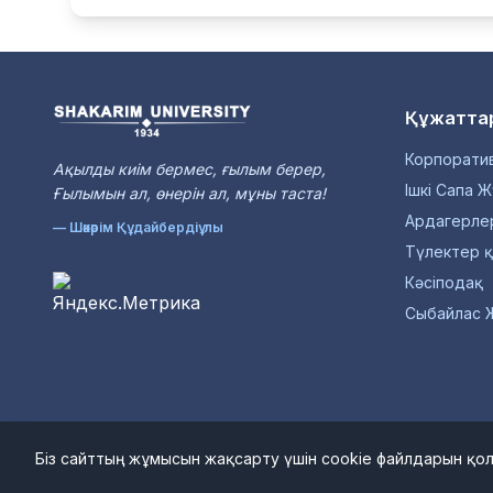
Құжатта
Корпоратив
Ақылды киiм бермес, ғылым берер,
Ішкі Сапа Ж
Ғылымын ал, өнерiн ал, мұны таста!
Ардагерле
— Шәкәрім Құдайбердіұлы
Түлектер 
Кәсіподақ
Сыбайлас 
© 1
Біз сайттың жұмысын жақсарту үшін cookie файлдарын қол