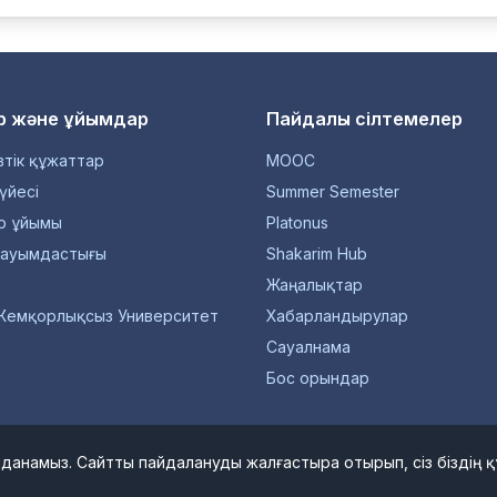
р және ұйымдар
Пайдалы сілтемелер
тік құжаттар
MOOC
үйесі
Summer Semester
р ұйымы
Platonus
қауымдастығы
Shakarim Hub
Жаңалықтар
Жемқорлықсыз Университет
Хабарландырулар
Сауалнама
Бос орындар
934-2026 "Шәкәрім Университет" КЕАҚ. Барлық құқықтар қорғал
данамыз. Сайтты пайдалануды жалғастыра отырып, сіз біздің қ