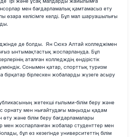
нде ірі және ұсақ малдарды жайылымға
нсорлар мен бағдарламалық қамтамасыз ету
ы өзара келісімге келді. Бұл мал шаруашылығы
ады.
еджінде де болды. Ян Сюхэ Алтай колледжімен
ғыз ынтымақтастық жоспарлануда. Бұл
ерлерінің аталған колледждің өндірістік
мкіндік. Сонымен қатар, спорттық туризм
 бірқатар бірлескен жобаларды жүзеге асыру
убликасының жетекші ғылыми-білім беру және
нас орнату мен нығайтудағы маңызды қадам
 өту және білім беру бағдарламалары
ар мен жоспарланған жобалар студенттер мен
болады, бұл өз кезегінде университеттің білім