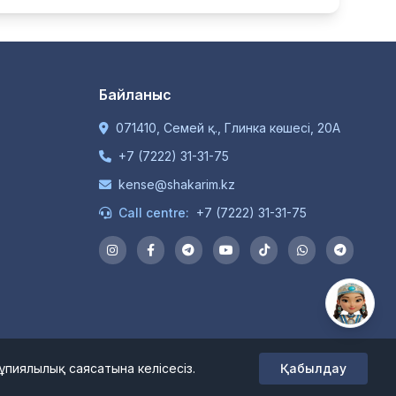
Байланыс
071410, Семей қ., Глинка көшесі, 20А
+7 (7222) 31-31-75
kense@shakarim.kz
Call centre:
+7 (7222) 31-31-75
ған.
ұпиялылық саясатына келісесіз.
Қабылдау