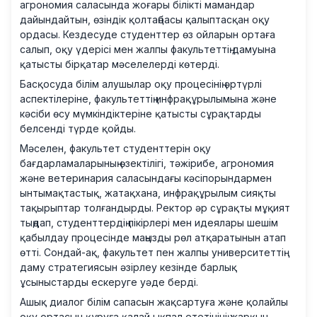
агрономия саласында жоғары білікті мамандар
дайындайтын, өзіндік қолтаңбасы қалыптасқан оқу
ордасы. Кездесуде студенттер өз ойларын ортаға
салып, оқу үдерісі мен жалпы факультеттің дамуына
қатысты бірқатар мәселелерді көтерді.
Басқосуда білім алушылар оқу процесінің әртүрлі
аспектілеріне, факультеттің инфрақұрылымына және
кәсіби өсу мүмкіндіктеріне қатысты сұрақтарды
белсенді түрде қойды.
Мәселен, факультет студенттерін оқу
бағдарламаларының өзектілігі, тәжірибе, агрономия
және ветеринария саласындағы кәсіпорындармен
ынтымақтастық, жатақхана, инфрақұрылым сияқты
тақырыптар толғандырды. Ректор әр сұрақты мұқият
тыңдап, студенттердің пікірлері мен идеялары шешім
қабылдау процесінде маңызды рөл атқаратынын атап
өтті. Сондай-ақ, факультет пен жалпы университеттің
даму стратегиясын әзірлеу кезінде барлық
ұсыныстарды ескеруге уәде берді.
Ашық диалог білім сапасын жақсартуға және қолайлы
оқу ортасын құруға қалай ықпал ететінінің жарқын