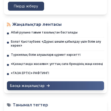
Пікірді жіберу
Жаңалықтар лентасы
Абай рухына тағзым тазалықтан басталады
Болат Қыстаубаев: «Дұрыс шешім қабылдау үшін білім алу
керек»
Түркиялық білім алушыларға құрмет көрсетті
«Қазақстанда жасалған»: ұлттық сапа брендінің жаңа кезеңі
«ТАЗА ЕРТІС» РАФТИНГІ
Басқа жаңалықтар
Танымал тегтер