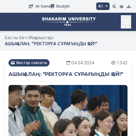
AI-Sana
StudyIn
ҚАЗ
Басты бет
›
Жаңалықтар
›
АШЫҚ АЛАҢ: "РЕКТОРҒА СҰРАҒЫҢДЫ ҚОЙ!"
04.04.2024
1 542
Жастар саясаты
АШЫҚ АЛАҢ: "РЕКТОРҒА СҰРАҒЫҢДЫ ҚОЙ!"