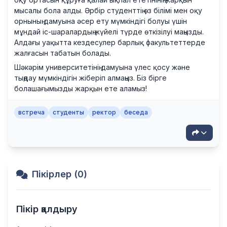
мысалы бола алды. Әрбір студенттің өз білімі мен оқу
орнының дамуына әсер ету мүмкіндігі болуы үшін
мұндай іс-шаралардың жүйелі түрде өткізілуі маңызды.
Алдағы уақытта кездесулер барлық факультеттерде
жалғасын табатын болады.
Шәкәрім университетінің дамуына үлес қосу және
тыңдау мүмкіндігін жіберіп алмаңыз. Біз бірге
болашағымызды жарқын ете аламыз!
встреча
студенты
ректор
беседа
Пікірлер (0)
Пікір қалдыру