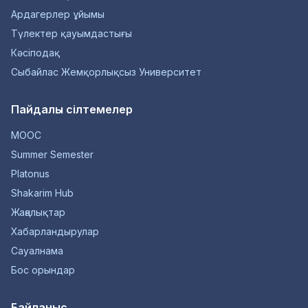
Ардагерлер ұйымы
Түлектер қауымдастығы
Кәсіподақ
Сыбайлас Жемқорлықсыз Университет
Пайдалы сілтемелер
MOOC
Summer Semester
Platonus
Shakarim Hub
Жаңалықтар
Хабарландырулар
Сауалнама
Бос орындар
Байланыс