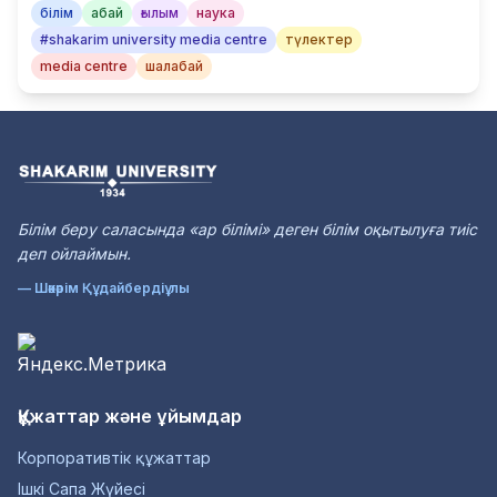
білім
абай
ғылым
наука
#shakarim university media centre
түлектер
media centre
шалабай
Білім беру саласында «ар білімі» деген білім оқытылуға тиіс
деп ойлаймын.
— Шәкәрім Құдайбердіұлы
Құжаттар және ұйымдар
Корпоративтік құжаттар
Ішкі Сапа Жүйесі