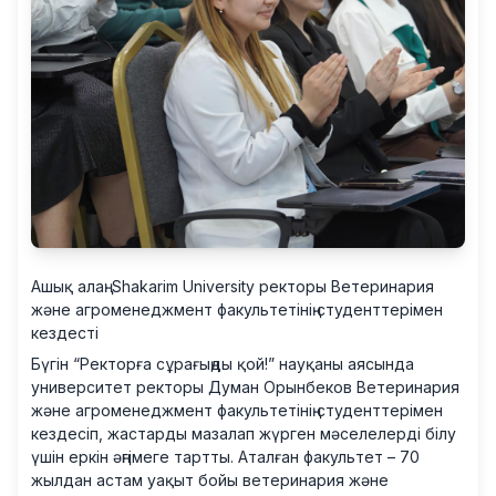
Ашық алаң: Shakarim University ректоры Ветеринария
және агроменеджмент факультетінің студенттерімен
кездесті
Бүгін “Ректорға сұрағыңды қой!” науқаны аясында
университет ректоры Думан Орынбеков Ветеринария
және агроменеджмент факультетінің студенттерімен
кездесіп, жастарды мазалап жүрген мәселелерді білу
үшін еркін әңгімеге тартты. Аталған факультет – 70
жылдан астам уақыт бойы ветеринария және