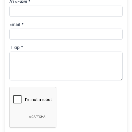
Аты-жөні *
Email *
Пікір *