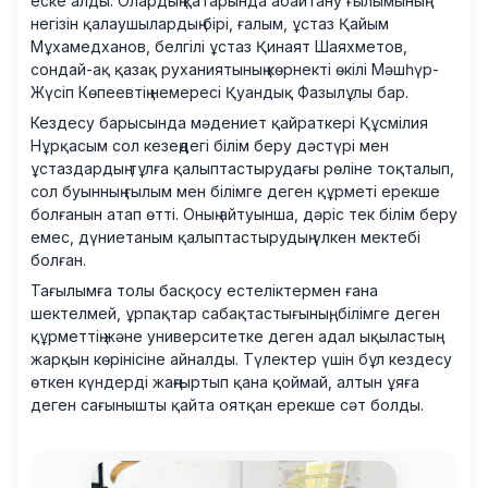
еске алды. Олардың қатарында абайтану ғылымының
негізін қалаушылардың бірі, ғалым, ұстаз Қайым
Мұхамедханов, белгілі ұстаз Қинаят Шаяхметов,
сондай-ақ қазақ руханиятының көрнекті өкілі Мәшһүр-
Жүсіп Көпеевтің немересі Қуандық Фазылұлы бар.
Кездесу барысында мәдениет қайраткері Құсмілия
Нұрқасым сол кезеңдегі білім беру дәстүрі мен
ұстаздардың тұлға қалыптастырудағы рөліне тоқталып,
сол буынның ғылым мен білімге деген құрметі ерекше
болғанын атап өтті. Оның айтуынша, дәріс тек білім беру
емес, дүниетаным қалыптастырудың үлкен мектебі
болған.
Тағылымға толы басқосу естеліктермен ғана
шектелмей, ұрпақтар сабақтастығының, білімге деген
құрметтің және университетке деген адал ықыластың
жарқын көрінісіне айналды. Түлектер үшін бұл кездесу
өткен күндерді жаңғыртып қана қоймай, алтын ұяға
деген сағынышты қайта оятқан ерекше сәт болды.