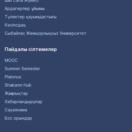
Ішкі Сапа Жүйесі
Ардагерлер ұйымы
Түлектер қауымдастығы
Кәсіподақ
Сыбайлас Жемқорлықсыз Университет
Пайдалы сілтемелер
MOOC
Summer Semester
Platonus
Shakarim Hub
Жаңалықтар
Хабарландырулар
Сауалнама
Бос орындар