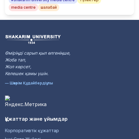
media centre
шалабай
Өміріңді сарып қыл өлгеніңше,
Жоба тап,
Жол көрсет,
Келешек қамы үшін.
— Шәкәрім Құдайбердіұлы
Құжаттар және ұйымдар
Корпоративтік құжаттар