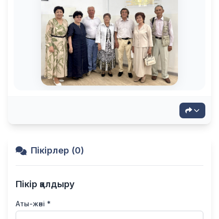
Пікірлер (0)
Пікір қалдыру
Аты-жөні *