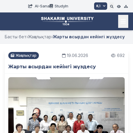
AI-Sana
StudyIn
ҚАЗ
Басты бет
›
Жаңалықтар
›
Жарты ғасырдан кейінгі жүздесу
19.06.2026
692
Жаңалықтар
Жарты ғасырдан кейінгі жүздесу