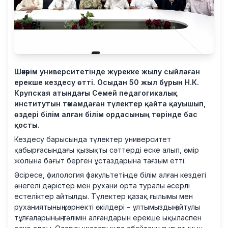
Шәкәрім университетінде жүрекке жылу сыйлаған
ерекше кездесу өтті. Осыдан 50 жыл бұрын Н.К.
Крупская атындағы Семей педагогикалық
институтын тәмамдаған түлектер қайта қауышып,
өздері білім алған білім ордасының төрінде бас
қосты.
Кездесу барысында түлектер университет
қабырғасындағы қызықты сәттерді еске алып, өмір
жолына бағыт берген ұстаздарына тағзым етті.
Әсіресе, филология факультетінде білім алған кездегі
өнегелі дәрістер мен рухани орта туралы әсерлі
естеліктер айтылды. Түлектер қазақ ғылымы мен
руханиятының көрнекті өкілдері – ұлтымыздың айтулы
тұлғаларының тәлімін алғандарын ерекше ықыласпен