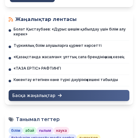
Жаңалықтар лентасы
Болат Қыстаубаев: «Дұрыс шешім қабылдау үшін білім алу
керек»
Түркиялық білім алушыларға құрмет көрсетті
«Қазақстанда жасалған»: ұлттық сапа брендінің жаңа кезеңі
«ТАЗА ЕРТІС» РАФТИНГІ
Көкентау етегінен көне түркі дәуірінің кешені табылды
Басқа жаңалықтар
Танымал тегтер
білім
абай
ғылым
наука
#shakarim university media centre
түлектер