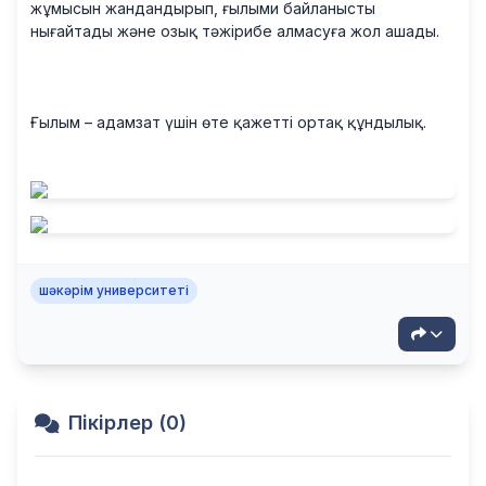
жұмысын жандандырып, ғылыми байланысты
нығайтады және озық тәжірибе алмасуға жол ашады.
Ғылым – адамзат үшін өте қажетті ортақ құндылық.
шәкәрім университеті
Пікірлер (0)