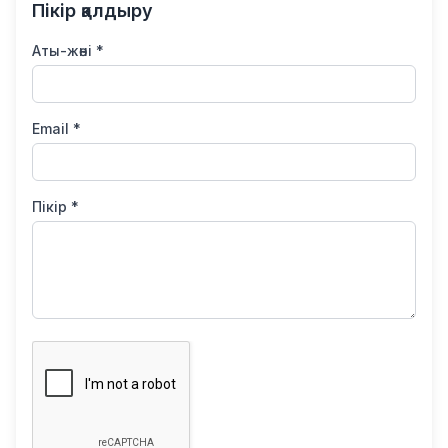
Пікір қалдыру
Аты-жөні *
Email *
Пікір *