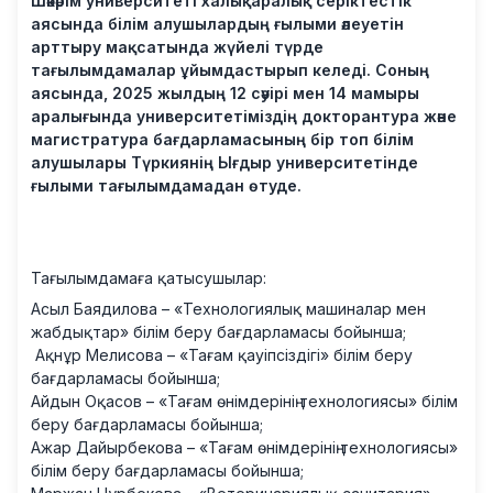
Шәкәрім университеті халықаралық серіктестік
аясында білім алушылардың ғылыми әлеуетін
арттыру мақсатында жүйелі түрде
тағылымдамалар ұйымдастырып келеді. Соның
аясында, 2025 жылдың 12 сәуірі мен 14 мамыры
аралығында университетіміздің докторантура және
магистратура бағдарламасының бір топ білім
алушылары Түркиянің Ығдыр университетінде
ғылыми тағылымдамадан өтуде.
Тағылымдамаға қатысушылар:
Асыл Баядилова – «Технологиялық машиналар мен
жабдықтар» білім беру бағдарламасы бойынша;
Ақнұр Мелисова – «Тағам қауіпсіздігі» білім беру
бағдарламасы бойынша;
Айдын Оқасов – «Тағам өнімдерінің технологиясы» білім
беру бағдарламасы бойынша;
Ажар Дайырбекова – «Тағам өнімдерінің технологиясы»
білім беру бағдарламасы бойынша;