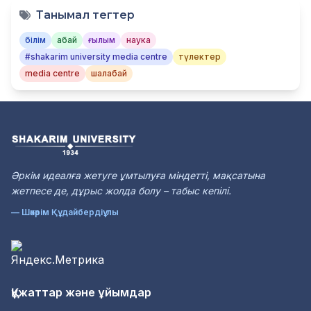
Танымал тегтер
білім
абай
ғылым
наука
#shakarim university media centre
түлектер
media centre
шалабай
Әркім идеалға жетуге ұмтылуға міндетті, мақсатына
жетпесе де, дұрыс жолда болу – табыс кепілі.
— Шәкәрім Құдайбердіұлы
Құжаттар және ұйымдар