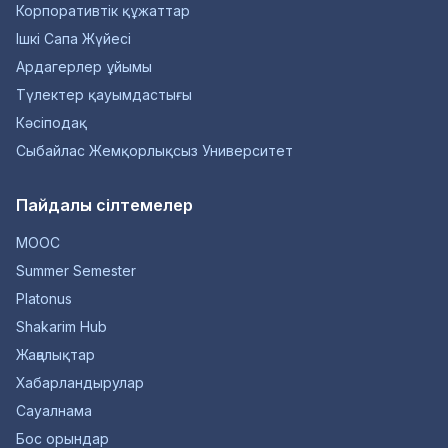
Корпоративтік құжаттар
Ішкі Сапа Жүйесі
Ардагерлер ұйымы
Түлектер қауымдастығы
Кәсіподақ
Сыбайлас Жемқорлықсыз Университет
Пайдалы сілтемелер
MOOC
Summer Semester
Platonus
Shakarim Hub
Жаңалықтар
Хабарландырулар
Сауалнама
Бос орындар