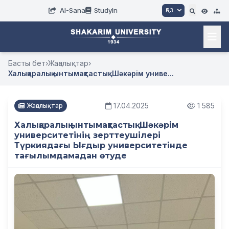
AI-Sana
StudyIn
ҚАЗ
Басты бет
›
Жаңалықтар
›
Халықаралық ынтымақтастық: Шәкәрім униве...
17.04.2025
1 585
Жаңалықтар
Халықаралық ынтымақтастық: Шәкәрім
университетінің зерттеушілері
Түркиядағы Ығдыр университетінде
тағылымдамадан өтуде