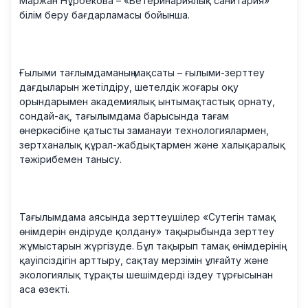
Маржан Нұрбекова – «Ветеринариялық санитария»
білім беру бағдарламасы бойынша.
Ғылыми тағлымдаманың мақсаты – ғылыми-зерттеу
дағдыларын жетілдіру, шетелдік жоғары оқу
орындарымен академиялық ынтымақтастық орнату,
сондай-ақ, тағылымдама барысында тағам
өнеркәсібіне қатысты заманауи технологиялармен,
зертханалық құрал-жабдықтармен және халықаралық
тәжірибемен танысу.
Тағылымдама аясында зерттеушілер «Сутегін тамақ
өнімдерін өндіруде қолдану» тақырыбында зерттеу
жұмыстарын жүргізуде. Бұл тақырып тамақ өнімдерінің
қауіпсіздігін арттыру, сақтау мерзімін ұлғайту және
экологиялық тұрақты шешімдерді іздеу тұрғысынан
аса өзекті.