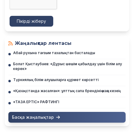
Пікірді жіберу
Жаңалықтар лентасы
Абай рухына тағзым тазалықтан басталады
Болат Қыстаубаев: «Дұрыс шешім қабылдау үшін білім алу
керек»
Түркиялық білім алушыларға құрмет көрсетті
«Қазақстанда жасалған»: ұлттық сапа брендінің жаңа кезеңі
«ТАЗА ЕРТІС» РАФТИНГІ
Басқа жаңалықтар