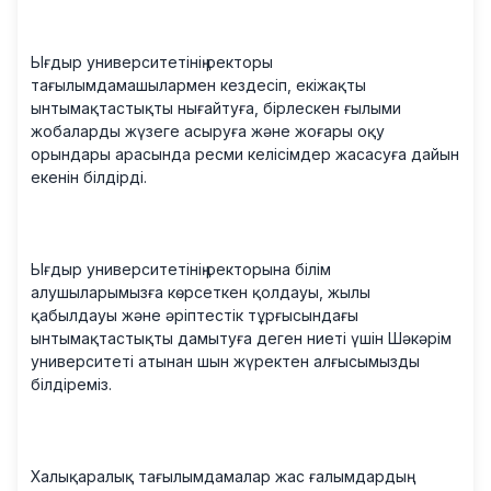
Ығдыр университетінің ректоры
тағылымдамашылармен кездесіп, екіжақты
ынтымақтастықты нығайтуға, бірлескен ғылыми
жобаларды жүзеге асыруға және жоғары оқу
орындары арасында ресми келісімдер жасасуға дайын
екенін білдірді.
Ығдыр университетінің ректорына білім
алушыларымызға көрсеткен қолдауы, жылы
қабылдауы және әріптестік тұрғысындағы
ынтымақтастықты дамытуға деген ниеті үшін Шәкәрім
университеті атынан шын жүректен алғысымызды
білдіреміз.
Халықаралық тағылымдамалар жас ғалымдардың