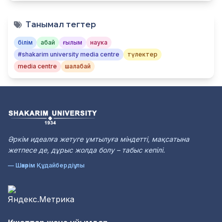
Танымал тегтер
білім
абай
ғылым
наука
#shakarim university media centre
түлектер
media centre
шалабай
Әркім идеалға жетуге ұмтылуға міндетті, мақсатына
жетпесе де, дұрыс жолда болу – табыс кепілі.
— Шәкәрім Құдайбердіұлы