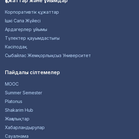
Құжаттар және ұйымдар
Корпоративтік құжаттар
Ішкі Сапа Жүйесі
Ардагерлер ұйымы
Түлектер қауымдастығы
Кәсіподақ
Сыбайлас Жемқорлықсыз Университет
Пайдалы сілтемелер
MOOC
Summer Semester
Platonus
Shakarim Hub
Жаңалықтар
Хабарландырулар
Сауалнама