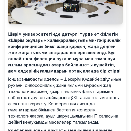
Шәкәрім университетінде дәстүрлі түрде өткізілетін
«Шәкәрім оқулары» халықаралық ғылыми-тәжірибелік
конференциясы биыл жаңа қарқын, жаңа деңгей
және жаңа ғылыми көзқараспен ерекшеленді. Бұл
онлайн-конференция рухани мұра мен заманауи
ғылым арасындағы өзара байланысты күшейтіп,
әлем елдерінің ғалымдарын ортақ алаңда біріктірді.
Іс-шараның басты идеясы – Шәкәрім Құдайбердіұлының
рухани, философиялық және ғылыми мұрасын жаңа
технологиялармен, қазіргі ғылымның бағыттарымен
сабақтастыру, оның ойларының XXI ғасыр ғылымындағы
өзектілігін көрсету. Конференция аясында
гуманитарлық білімнен бастап инженерлік
технологияларға, ауыл шаруашылығынан IT саласына
дейінгі кең ауқымды мәселелер талқыланды.
Конференцияның мақсаты мен ғылыми маңызы