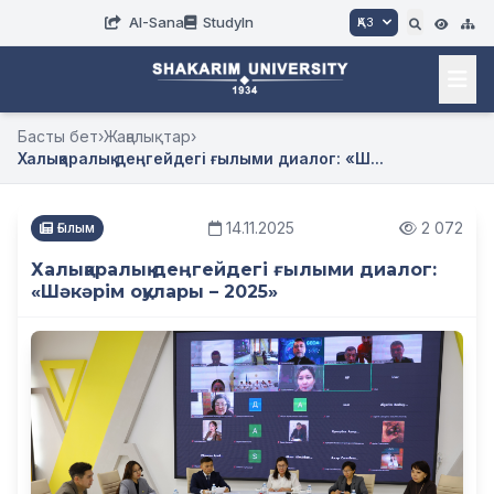
AI-Sana
StudyIn
ҚАЗ
Басты бет
›
Жаңалықтар
›
Халықаралық деңгейдегі ғылыми диалог: «Ш...
14.11.2025
2 072
Ғылым
Халықаралық деңгейдегі ғылыми диалог:
«Шәкәрім оқулары – 2025»