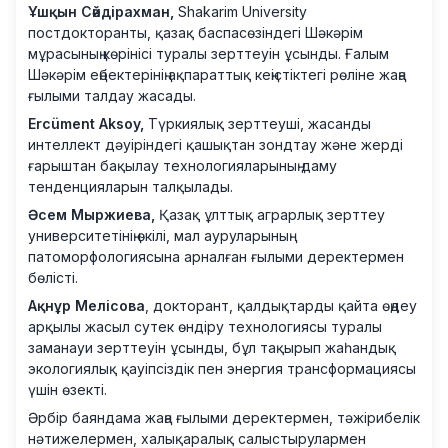
Ұшқын Сәйдірахман,
Shakarim University
постдокторанты, қазақ баспасөзіндегі Шәкәрім
мұрасының көрінісі туралы зерттеуін ұсынды. Ғалым
Шәкәрім еңбектерінің ақпараттық кеңістіктегі рөліне жаңа
ғылыми талдау жасады.
Ercüment Aksoy,
Түркиялық зерттеуші, жасанды
интеллект дәуіріндегі қашықтан зондтау және жерді
ғарыштан бақылау технологияларының даму
тенденцияларын талқылады.
Әсем Мыржиева,
Қазақ ұлттық аграрлық зерттеу
университетінің өкілі, мал ауруларының
патоморфологиясына арналған ғылыми деректермен
бөлісті.
Ақнұр Мелісова
, докторант, қалдықтарды қайта өңдеу
арқылы жасыл сутек өндіру технологиясы туралы
заманауи зерттеуін ұсынды, бұл тақырып жаһандық
экологиялық қауіпсіздік пен энергия трансформациясы
үшін өзекті.
Әрбір баяндама жаңа ғылыми деректермен, тәжірибелік
нәтижелермен, халықаралық салыстырулармен