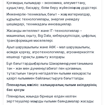
Қоғамдық ғылымдар – экономика, әлеуметтану,
құқықтану, басқару, білім беру жүйесінің жаңа үрдістері.
Инженерлік-техникалық бағыт – жаңа материалдар,
құрылыс технологиялары, энергия үнемдеу
шешімдері, техникадағы инновациялар.
Жасанды интеллект және ІТ-технологиялар –
машиналық оқыту, Big Data, киберқауіпсіздік, цифрлық
трансформация мәселелері.
Ауыл шаруашылығы және АӨК – мал шаруашылығы,
өсімдік қорғау, агротехнологиялар, агроөнеркәсіптік
кешенді тұрақты дамыту жолдары.
Бұл бағыттардың барлығы Шәкәрімнің дүниетанымына
тән – жан мен дүниенің, табиғат пен қоғамның
тұтастығын тануға негізделген ғылыми көзқарасты
қазіргі ғылыммен байланыстыруға бағытталды.
Пленарлық мәжіліс: халықаралық ғылым өкілдерінің
бас қосуы
Пленарлық жиында бірнеше елден келген
зерттеушілер маңызды ғылыми баяндамалар жасады: