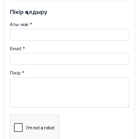
Пікір қалдыру
Аты-жөні *
Email *
Пікір *