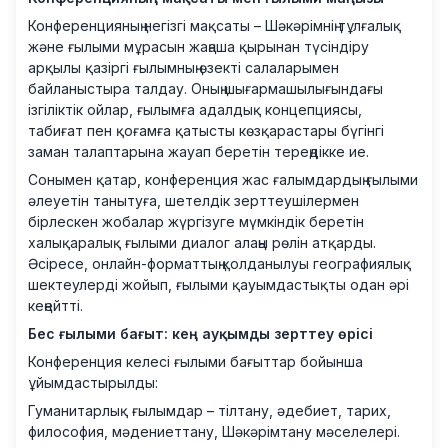
Конференцияның негізгі мақсаты – Шәкәрімнің тұлғалық
және ғылыми мұрасын жаңаша қырынан түсіндіру
арқылы қазіргі ғылымның өзекті салаларымен
байланыстыра талдау. Оның шығармашылығындағы
ізгіліктік ойлар, ғылымға адалдық концепциясы,
табиғат пен қоғамға қатысты көзқарастары бүгінгі
заман талаптарына жауап беретін тереңдікке ие.
Сонымен қатар, конференция жас ғалымдардың ғылыми
әлеуетін танытуға, шетелдік зерттеушілермен
бірлескен жобалар жүргізуге мүмкіндік беретін
халықаралық ғылыми диалог алаңы рөлін атқарды.
Әсіресе, онлайн-форматтың қолданылуы географиялық
шектеулерді жойып, ғылыми қауымдастықты одан әрі
кеңейтті.
Бес ғылыми бағыт: кең ауқымды зерттеу өрісі
Конференция келесі ғылыми бағыттар бойынша
ұйымдастырылды:
Гуманитарлық ғылымдар – тілтану, әдебиет, тарих,
философия, мәдениеттану, Шәкәрімтану мәселелері.