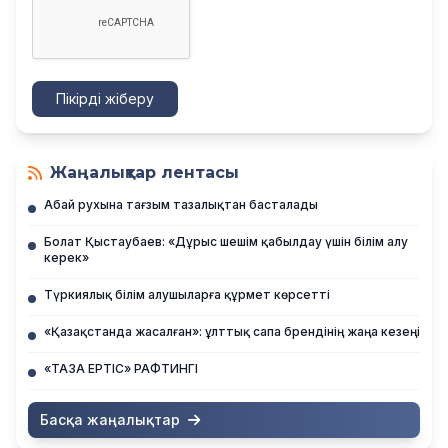
Пікірді жіберу
Жаңалықтар лентасы
Абай рухына тағзым тазалықтан басталады
Болат Қыстаубаев: «Дұрыс шешім қабылдау үшін білім алу
керек»
Түркиялық білім алушыларға құрмет көрсетті
«Қазақстанда жасалған»: ұлттық сапа брендінің жаңа кезеңі
«ТАЗА ЕРТІС» РАФТИНГІ
Басқа жаңалықтар