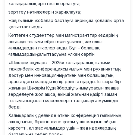
халықаралық әріптестік орнатуға;
зерттеу нәтижелерін жариялауға;
жаңа ғылыми жобалар бастауға айрықша қолайлы орта
қалыптастырды.
Көптеген студенттер мен магистранттар өздерінің
алғашқы ғылыми еңбектерін ұсынып, жетекші
ғалымдардан пікірлер алды. Бұл – болашақ
ғалымдардың қалыптасуына үлкен серпін.
«Шәкәрім оқулары – 2025» халықаралық ғылыми-
тәжірибелік конференциясы ғылым мен руханияттың,
дәстүр мен инновацияның, өткен мен болашақтың
арасындағы маңызды көпір рөлін атқарды. Іс-шара бір
жағынан Шәкәрім Құдайбердіұлының мұрасын жаңаша
зерделеуге жол ашса, екінші жағынан қазіргі заман
ғылымының өзекті мәселелерін талқылауға мүмкіндік
берді.
Халықаралық деңгейде өткен конференция ғылымның
ашықтығын, бірлігін және қоғам үшін маңызын айқын
көрсетті, ал жас ғалымдар үшін – жаңа идеялардың
басталуына себеп болды.