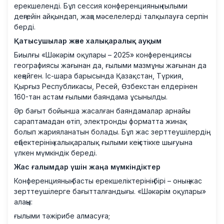
ерекшеленді. Бұл сессия конференцияның ғылыми
деңгейін айқындап, жаңа мәселелерді талқылауға серпін
берді.
Қатысушылар және халықаралық ауқым
Биылғы «Шәкәрім оқулары – 2025» конференциясы
географиясы жағынан да, ғылыми мазмұны жағынан да
кеңейген. Іс-шара барысында Қазақстан, Түркия,
Қырғыз Республикасы, Ресей, Өзбекстан елдерінен
160-тан астам ғылыми баяндама ұсынылды.
Әр бағыт бойынша жасалған баяндамалар арнайы
сараптамадан өтіп, электронды форматта жинақ
болып жарияланатын болады. Бұл жас зерттеушілердің
еңбектерінің халықаралық ғылыми кеңістікке шығуына
үлкен мүмкіндік береді.
Жас ғалымдар үшін жаңа мүмкіндіктер
Конференцияның басты ерекшеліктерінің бірі – оның жас
зерттеушілерге бағытталғандығы. «Шәкәрім оқулары»
алаңы:
ғылыми тәжірибе алмасуға;