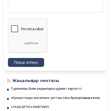
Пікірді жіберу
Жаңалықтар лентасы
Түркиялық білім алушыларға құрмет көрсетті
«Қазақстанда жасалған»: ұлттық сапа брендінің жаңа кезеңі
«ТАЗА ЕРТІС» РАФТИНГІ