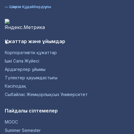
— Шәкәрім Құдайбердіұлы
Құжаттар және ұйымдар
Корпоративтік құжаттар
Ішкі Сапа Жүйесі
Ардагерлер ұйымы
Түлектер қауымдастығы
Кәсіподақ
Сыбайлас Жемқорлықсыз Университет
Пайдалы сілтемелер
MOOC
Summer Semester