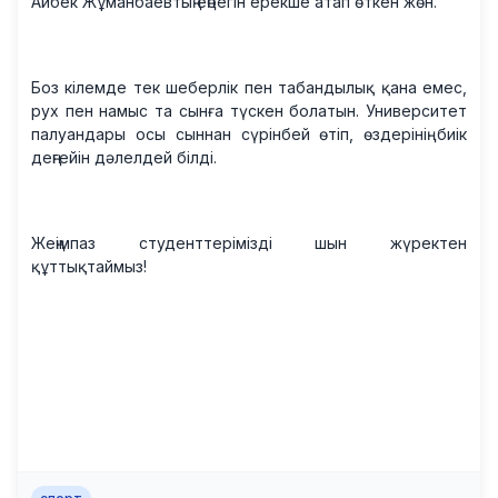
Айбек Жұманбаевтың еңбегін ерекше атап өткен жөн.
Боз кілемде тек шеберлік пен табандылық қана емес,
рух пен намыс та сынға түскен болатын. Университет
палуандары осы сыннан сүрінбей өтіп, өздерінің биік
деңгейін дәлелдей білді.
Жеңімпаз студенттерімізді шын жүректен
құттықтаймыз!