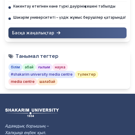
Көкентау етегінен көне түркі дәуірінің кешені табылды
Шәкәрім университеті – үздік жұмыс берушілер қатарында!
Басқа жаңалықтар
Танымал тегтер
білім
абай
ғылым
наука
#shakarim university media centre
түлектер
media centre
шалабай
Адамдық борышың –
Халқыңа еңбек қыл.