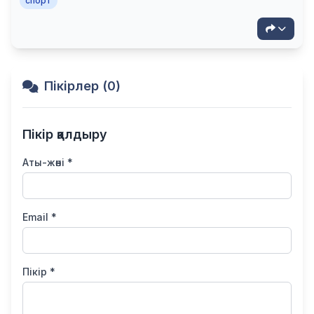
спорт
Пікірлер (0)
Пікір қалдыру
Аты-жөні *
Email *
Пікір *