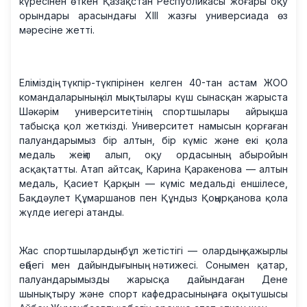
күресінен өткен Қазақстан Республикасы жоғары оқу
орындары арасындағы XIII жазғы универсиада өз
мәресіне жетті.
Еліміздің түкпір-түкпірінен келген 40-тан астам ЖОО
командаларының кіл мықтылары күш сынасқан жарыста
Шәкәрім университетінің спортшылары айрықша
табысқа қол жеткізді. Университет намысын қорғаған
палуандарымыз бір алтын, бір күміс және екі қола
медаль жеңіп алып, оқу ордасының абыройын
асқақтатты. Атап айтсақ, Карина Қаракенова — алтын
медаль, Қасиет Қарқын — күміс медальді еншілесе,
Бақдәулет Құмаршанов пен Құндыз Қоңырқанова қола
жүлде иегері атанды.
Жас спортшылардың бұл жетістігі — олардың қажырлы
еңбегі мен дайындығының нәтижесі. Сонымен қатар,
палуандарымызды жарысқа дайындаған Дене
шынықтыру және спорт кафедрасының аға оқытушысы