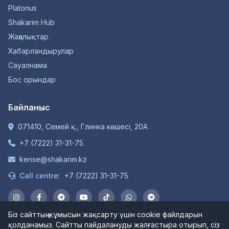
Platonus
Shakarim Hub
Жаңалықтар
Хабарландырулар
Сауалнама
Бос орындар
Байланыс
071410, Семей қ., Глинка көшесі, 20А
+7 (7222) 31-31-75
kense@shakarim.kz
Call centre:
+7 (7222) 31-31-75
Біз сайттың жұмысын жақсарту үшін cookie файлдарын
қолданамыз. Сайтты пайдалануды жалғастыра отырып, сіз
© 1934-2026 "Шәкәрім Университет" КЕАҚ. Барлық