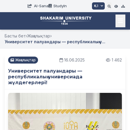
AI-Sana
StudyIn
ҚАЗ
Басты бет
›
Жаңалықтар
›
Университет палуандары — республикалық у...
16.06.2025
1 462
Жаңалықтар
Университет палуандары —
республикалық универсиада
жүлдегерлері!