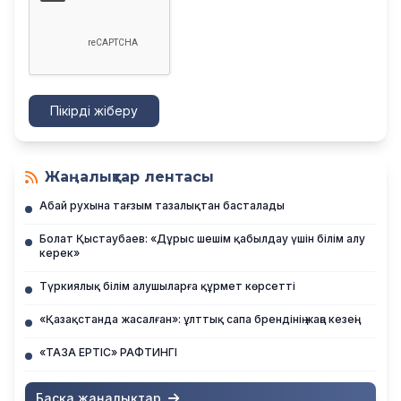
Пікірді жіберу
Жаңалықтар лентасы
Абай рухына тағзым тазалықтан басталады
Болат Қыстаубаев: «Дұрыс шешім қабылдау үшін білім алу
керек»
Түркиялық білім алушыларға құрмет көрсетті
«Қазақстанда жасалған»: ұлттық сапа брендінің жаңа кезеңі
«ТАЗА ЕРТІС» РАФТИНГІ
Басқа жаңалықтар