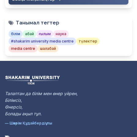
Танымал тегтер
білім
абай
ғылым
наука
#shakarim university media centre
түлектер
media centre
шалабай
Талаптан да білім мен өнер үйрен,
Білімсіз,
Өнерсіз,
Болады ақыл тұл.
— Шәкәрім Құдайбердіұлы