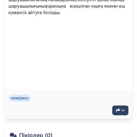
шаруашылығының тарихына жазылған оқиға екенін еш
күмәнсіз айтуға болады.
конгресс
Пікірлер (0)