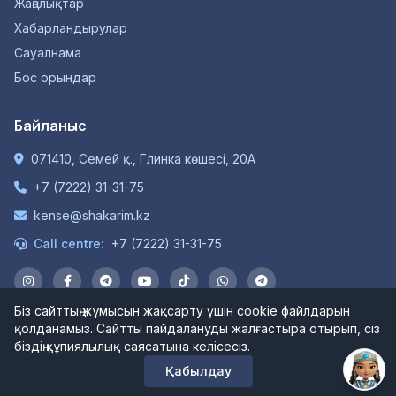
Жаңалықтар
Хабарландырулар
Сауалнама
Бос орындар
Байланыс
071410, Семей қ., Глинка көшесі, 20А
+7 (7222) 31-31-75
kense@shakarim.kz
Call centre:
+7 (7222) 31-31-75
Біз сайттың жұмысын жақсарту үшін cookie файлдарын
қолданамыз. Сайтты пайдалануды жалғастыра отырып, сіз
© 1934-2026 "Шәкәрім Университет" КЕАҚ. Барлық
біздің құпиялылық саясатына келісесіз.
құқықтар қорғалған.
Қабылдау