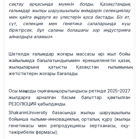
сақтау арқасында мүмкін болды. Қазақстандық
ғалымдар жылқы шаруашылығы өнімдерін селекциялау
мен қайта өңдеуге өз үлестерін қоса бастады. Біз ет,
сүт, селекция мен генетика салаларында күш
біріктірсек, бұл саланы болашағы зор индустрияға
айналдыра аламыз»
.
Шетелдік ғалымдар жоғары массасы әрі жыл бойы
жайылымда бағылатындығымен ерекшеленетін қазақ
жылқыларына қатысты Қазақстан ғылымының
жетістіктерін жоғары бағалады.
Осы маңызды оқиғаның қорытындысы ретінде 2025–2027
жылдарға арналған басым бағыттар қамтылған
РЕЗОЛЮЦИЯ қабылданды.
ShakarimUniversity базасында жылқы шаруашылығы
бойынша ғылыми-инновациялық орталық құру (жылқы
генетикасы мен репродукциясы зертханасы, оқу-
тәжірибелік фермасы);