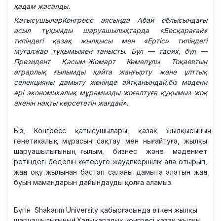
қадам жасалды.
ҚатысушыларКонгресс аясында Абай облысындағы
асыл тұқымды шаруашылықтарда «Бесқарағай»
типіндегі қазақ жылқысы мен «Ертіс» типіндегі
муғалжар тұқымымен танысты. Бұл — тарих, бұл —
Президент Қасым-Жомарт Кемелұлы Тоқаевтың
аграрлық ғылымды қайта жаңғырту және ұлттық
селекцияны дамыту жөнінде айтқанындай,біз мәдени
әрі экономикалық мұрамызды жоғалтуға құқымыз жоқ
екенін нақты көрсететін жағдай».
Біз, Конгресс қатысушылары, қазақ жылқысының
генетикалық мұрасын сақтау мен нығайтуға, жылқы
шаруашылығының ғылым, бизнес және мәдениет
ретіндегі беделін көтеруге жауапкершілік ала отырып,
жаңа оқу жылынан бастап саланы дамыта алатын жаңа
буын мамандарын дайындауды қолға аламыз.
Бүгін Shakarim University қабырғасында өткен жылқы
шаруашылығының I Халықаралық конгресі қазақ жылқы