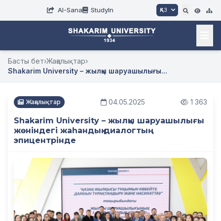
AI-Sana
StudyIn
ҚАЗ
Басты бет
›
Жаңалықтар
›
Shakarim University – жылқы шаруашылығы...
04.05.2025
1 363
Жаңалықтар
Shakarim University – жылқы шаруашылығы
жөніндегі жаһандық диалогтың
эпицентрінде