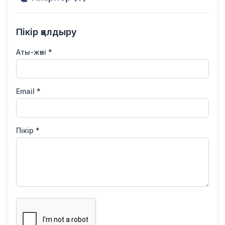
Пікір қалдыру
Аты-жөні *
Email *
Пікір *