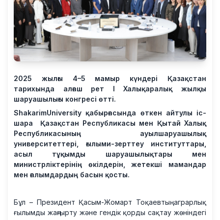
2025 жылғы 4–5 мамыр күндері Қазақстан
тарихында алғаш рет I Халықаралық жылқы
шаруашылығы конгресі өтті.
ShakarimUniversity қабырғасында өткен айтулы іс-
шара Қазақстан Республикасы мен Қытай Халық
Республикасының ауылшаруашылық
университеттері, ғылыми-зерттеу институттары,
асыл тұқымды шаруашылықтары мен
министрліктерінің өкілдерін, жетекші мамандар
мен ғалымдардың басын қосты.
Бұл – Президент Қасым-Жомарт Тоқаевтың аграрлық
ғылымды жаңғырту және гендік қорды сақтау жөніндегі