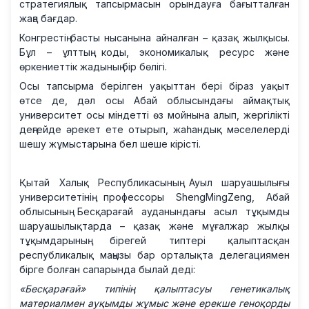
стратегиялық тапсырмасын орындауға бағытталған
жаңа бағдар.
Конгрестің басты нысанына айналған – қазақ жылқысы.
Бұл – ұлттың коды, экономикалық ресурс және
өркениеттік жадының бір бөлігі.
Осы тапсырма берілген уақыттан бері біраз уақыт
өтсе де, дәл осы Абай облысындағы аймақтық
университет осы міндетті өз мойнына алып, жергілікті
деңгейде әрекет ете отырып, жаһандық мәселелерді
шешу жұмыстарына бел шеше кірісті.
Қытай Халық Республикасының Ауыл шаруашылығы
университетінің профессоры ShengMingZeng, Абай
облысының Бесқарағай ауданындағы асыл тұқымды
шаруашылықтарда – қазақ және мұғалжар жылқы
тұқымдарының бірегей типтері қалыптасқан
республикалық маңызы бар орталықта делегациямен
бірге болған сапарында былай деді:
«Бесқарағай» типінің қалыптасуы генетикалық
материалмен ауқымды жұмыс және ерекше геноқорды