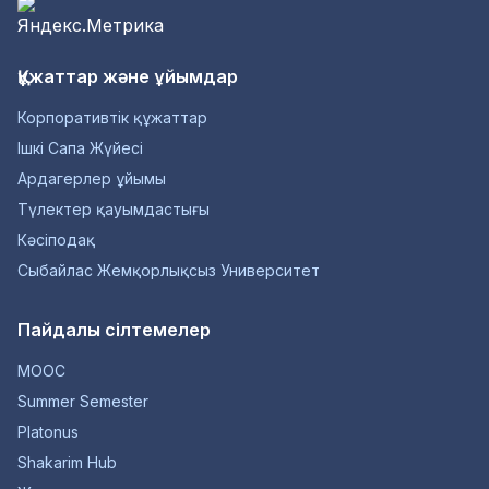
Құжаттар және ұйымдар
Корпоративтік құжаттар
Ішкі Сапа Жүйесі
Ардагерлер ұйымы
Түлектер қауымдастығы
Кәсіподақ
Сыбайлас Жемқорлықсыз Университет
Пайдалы сілтемелер
MOOC
Summer Semester
Platonus
Shakarim Hub