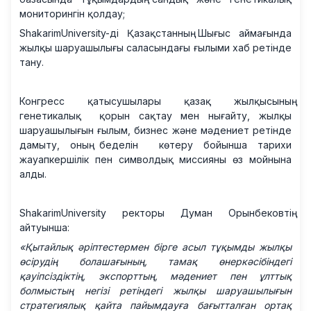
мониторингін қолдау;
ShakarimUniversity-ді Қазақстанның Шығыс аймағында
жылқы шаруашылығы саласындағы ғылыми хаб ретінде
тану.
Конгресс қатысушылары қазақ жылқысының
генетикалық қорын сақтау мен нығайту, жылқы
шаруашылығын ғылым, бизнес және мәдениет ретінде
дамыту, оның беделін көтеру бойынша тарихи
жауапкершілік пен символдық миссияны өз мойнына
алды.
ShakarimUniversity ректоры Думан Орынбековтің
айтуынша:
«Қытайлық әріптестермен бірге асыл тұқымды жылқы
өсірудің болашағының, тамақ өнеркәсібіндегі
қауіпсіздіктің, экспорттың, мәдениет пен ұлттық
болмыстың негізі ретіндегі жылқы шаруашылығын
стратегиялық қайта пайымдауға бағытталған ортақ