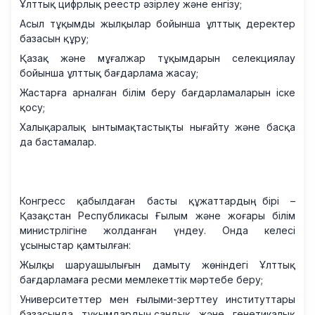
Ұлттық цифрлық реестр әзірлеу және енгізу;
Асыл тұқымды жылқылар бойынша ұлттық деректер
базасын құру;
Қазақ және мұғалжар тұқымдарын селекциялау
бойынша ұлттық бағдарлама жасау;
Жастарға арналған білім беру бағдарламаларын іске
қосу;
Халықаралық ынтымақтастықты нығайту және басқа
да бастамалар.
Конгресс қабылдаған басты құжаттардың бірі –
Қазақстан Республикасы Ғылым және жоғары білім
министрлігіне жолданған үндеу. Онда келесі
ұсыныстар қамтылған:
Жылқы шаруашылығын дамыту жөніндегі Ұлттық
бағдарламаға ресми мемлекеттік мәртебе беру;
Университеттер мен ғылыми-зерттеу институттары
базасында тұқымдардың сандық және генетикалық