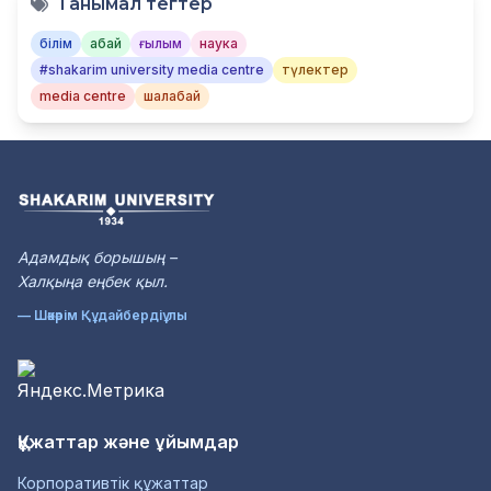
Танымал тегтер
білім
абай
ғылым
наука
#shakarim university media centre
түлектер
media centre
шалабай
Адамдық борышың –
Халқыңа еңбек қыл.
— Шәкәрім Құдайбердіұлы
Құжаттар және ұйымдар
Корпоративтік құжаттар