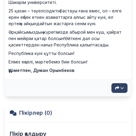
Шәкәрім университеті.
25 қазан – тәуелсіздіктің бастауы ғана емес, ол – елге
ерен еңбек еткен азаматтарға алғыс айту күні, ел
ертеңін айқындайтын жастарға сенім күні.
Әрқайсымыздың жүрегімізде абырой мен күш, қайрат
пен мейірім қатар болсын!Өйткені дәл осы
қасиеттерден нағыз Республика қалыптасады.
Республика күні құтты болсын!
Еліміз еңселі, мәртебеміз биік болсын!
Құрметпен, Думан Орынбеков
Пікірлер (0)
Пікір қалдыру