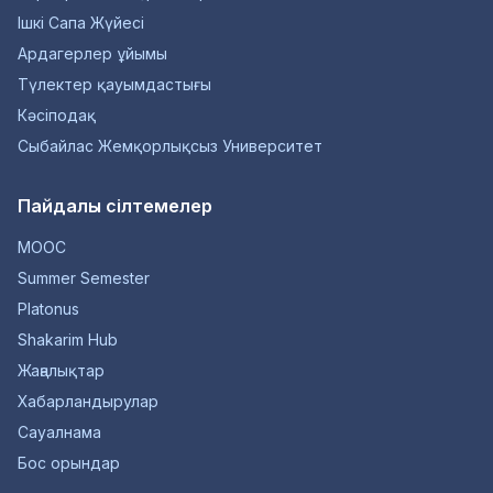
Ішкі Сапа Жүйесі
Ардагерлер ұйымы
Түлектер қауымдастығы
Кәсіподақ
Сыбайлас Жемқорлықсыз Университет
Пайдалы сілтемелер
MOOC
Summer Semester
Platonus
Shakarim Hub
Жаңалықтар
Хабарландырулар
Сауалнама
Бос орындар