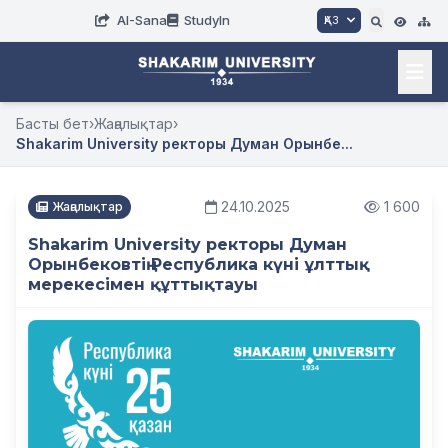
AI-Sana
StudyIn
ҚАЗ
Басты бет
›
Жаңалықтар
›
Shakarim University ректоры Думан Орынбе...
24.10.2025
1 600
Жаңалықтар
Shakarim University ректоры Думан
Орынбековтің Республика күні ұлттық
мерекесімен құттықтауы