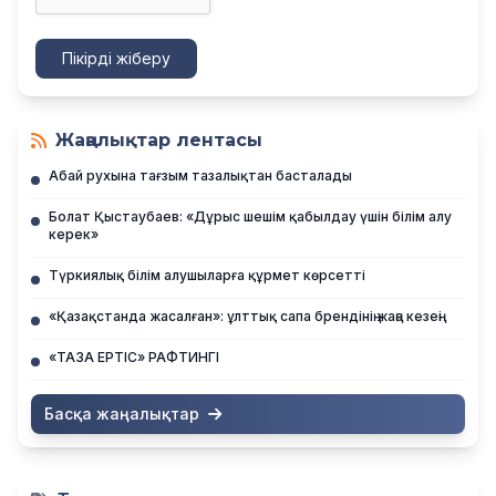
Пікірді жіберу
Жаңалықтар лентасы
Абай рухына тағзым тазалықтан басталады
Болат Қыстаубаев: «Дұрыс шешім қабылдау үшін білім алу
керек»
Түркиялық білім алушыларға құрмет көрсетті
«Қазақстанда жасалған»: ұлттық сапа брендінің жаңа кезеңі
«ТАЗА ЕРТІС» РАФТИНГІ
Басқа жаңалықтар