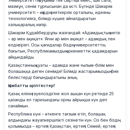
Университеттің ауқымы тек сыртқы емес, ішкі сапа,
мазмұн, сенім тұрғысынан да өсті. Бүгінде Шәкәрім
университеті – өңірдің зияткерлік орталығы, идеяны
технологияға, білімді күшке айналдыратын
халықаралық көпір.
Шәкәрім Құдайбердіұлы жазғандай: «Адамдықтың негізі
– ар мен ақиқат». Яғни ар мен ақиқат – адамдық пен
елдің тірегі. Осы қағидалар біздің университеттің
бағытын, Республикамыздың өркениеттік қадамдарын
айқындайды.
Қазақстанның қуаты – адамда және ғылым-білім мен
болашаққа деген сенімде! Білімді жастарымыздың биік
белестерді бағындыратыны анық.
Қымбатты әріптестер!
Қазақ елінің тәуелсіздігіне жол ашқан күн ретінде 25
қазанды ел тарихындағы орны айрықша күн деп
санаймын.
Республика күні – өткенге тағзым етіп, болашақ
алдындағы жауапкершілікті сезінетін күн. Сіз бен біздің
қолымызда – ертеңгі Қазақстан, ертеңгі Семей, ертеңгі