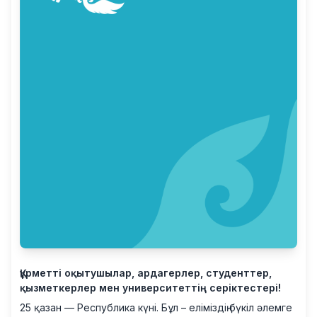
Құрметті оқытушылар, ардагерлер, студенттер,
қызметкерлер мен университеттің серіктестері!
25 қазан — Республика күні. Бұл – еліміздің бүкіл әлемге