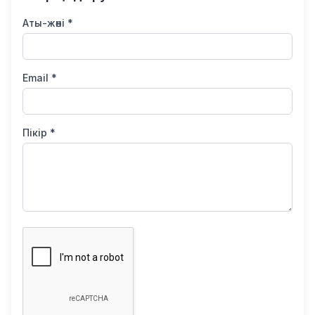
Аты-жөні *
Email *
Пікір *