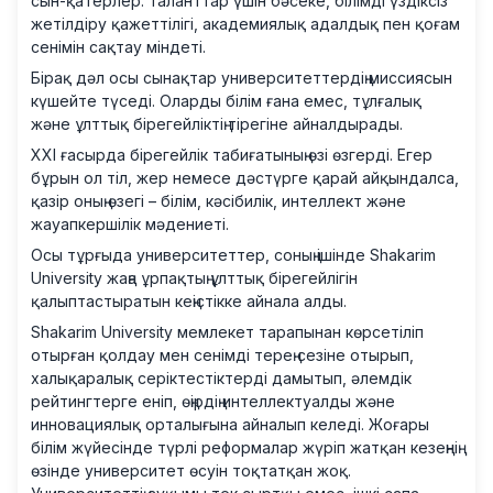
сын-қатерлер: таланттар үшін бәсеке, білімді үздіксіз
жетілдіру қажеттілігі, академиялық адалдық пен қоғам
сенімін сақтау міндеті.
Бірақ дәл осы сынақтар университеттердің миссиясын
күшейте түседі. Оларды білім ғана емес, тұлғалық
және ұлттық бірегейліктің тірегіне айналдырады.
XXI ғасырда бірегейлік табиғатының өзі өзгерді. Егер
бұрын ол тіл, жер немесе дәстүрге қарай айқындалса,
қазір оның өзегі – білім, кәсібилік, интеллект және
жауапкершілік мәдениеті.
Осы тұрғыда университеттер, соның ішінде Shakarim
University жаңа ұрпақтың ұлттық бірегейлігін
қалыптастыратын кеңістікке айнала алды.
Shakarim University мемлекет тарапынан көрсетіліп
отырған қолдау мен сенімді терең сезіне отырып,
халықаралық серіктестіктерді дамытып, әлемдік
рейтингтерге еніп, өңірдің интеллектуалды және
инновациялық орталығына айналып келеді. Жоғары
білім жүйесінде түрлі реформалар жүріп жатқан кезеңнің
өзінде университет өсуін тоқтатқан жоқ.