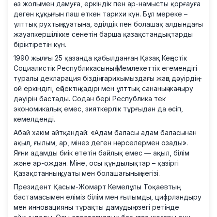
өз жолымен дамуға, еркіндік пен ар-намысты қорғауға
деген құқығын паш еткен тарихи күн. Бұл мереке –
ұлттық рухтың қуатына, әділдік пен болашақ алдындағы
жауапкершілікке сенетін барша қазақстандықтарды
біріктіретін күн.
1990 жылғы 25 қазанда қабылданған Қазақ Кеңестік
Социалистік Республикасының Мемлекеттік егемендігі
туралы декларация біздің тарихымыздағы жаңа дәуірдің –
ой еркіндігі, еңбектің қадірі мен ұлттық сананың жаңғыру
дәуірін бастады. Содан бері Республика тек
экономикалық емес, зияткерлік тұрғыдан да өсіп,
кемелденді.
Абай хакім айтқандай: «Адам баласы адам баласынан
ақыл, ғылым, ар, мінез деген нәрселермен озады».
Яғни адамды биік ететін байлық емес — ақыл, білім
және ар-ождан. Міне, осы құндылықтар – қазіргі
Қазақстанның қуаты мен болашағының негізі.
Президент Қасым-Жомарт Кемелұлы Тоқаевтың
бастамасымен еліміз білім мен ғылымды, цифрландыру
мен инновацияны тұрақты дамудың өзегі ретінде