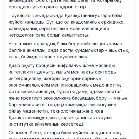
айқындады. Осы стратегиялық бағытта жоғары оқу
орындары үлкен рөл атқарып отыр.
Тәуелсіздік жылдарында Қазақстанның жоғары білім
жүйесі жаңғырды. Бүгінде ол академиялық еркіндікке,
халықаралық серіктестікке және инновацияға
негізделген сала болып қалыптасты.
Біздің еліміз жаһандық білім беру жүйесінің ажырамас
бөлігіне айналды, онда басты құндылықтар – ашықтық,
сапа, бейімділік және жауапкершілік.
Қазір оқыту процесінің цифрлануы және жасанды
интеллектіні дамыту, ғылым мен нақты секторды
интеграциялау, жоғары оқу орындарының
экономикалық өсім мен инновациялық мәдениеттің
орталығына айналуы, тұрақты даму, адами капитал
және креативті экономикаға басымдық беру — мұның
бәрі университеттердің қоғамның қозғаушы күшіне,
ойлау мәдениетін, технологияны және жаңа
Қазақстанның құндылықтарын қалыптастырушы
институтқа айналғанын көрсетеді.
Сонымен бірге, жоғары білім жүйесінің алдында жаңа