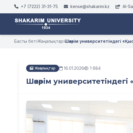
+7 (7222) 31-31-75
kense@shakarim.kz
AI-S
Басты бет
›
Жаңалықтар
›
Шәкәрім университетіндегі «Қы
16.01.2026
1 684
Жаңалықтар
Шәкәрім университетіндегі