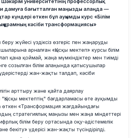
, Шәкәрім университетінің профессорлық-
іби дамуға бағытталған маңызды алаңда —
ңтар күндері өткен бұл ауқымды курс «Білім
ық құрамның кәсіби трансформациясы»
м беру жүйесі үздіксіз өзгеріс пен жаңаруды
ушыларына арналған «Қысқы мектеп» курсы білім
лап қана қоймай, жаңа мүмкіндіктер мен тиімді
үнге созылған білім алаңында қатысушылар
дерістерді жан-жақты талдап, кәсіби
ігін арттыру және қайта даярлау
 "Қысқы мектептің" бағдарламасы өте ауқымды
да өткен «Трансформация жағдайындағы
дың стратегиялық маңызы мен жаңа міндеттері
цифрлық білім беру ортасында оқу-әдістемелік
е бекіту» үдерісі жан-жақты түсіндірілді.