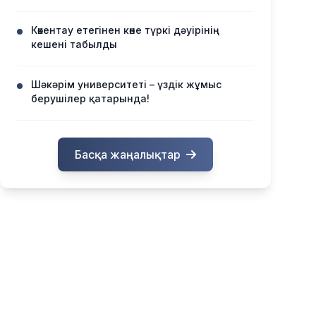
Көкентау етегінен көне түркі дәуірінің
кешені табылды
Шәкәрім университеті – үздік жұмыс
берушілер қатарында!
Басқа жаңалықтар