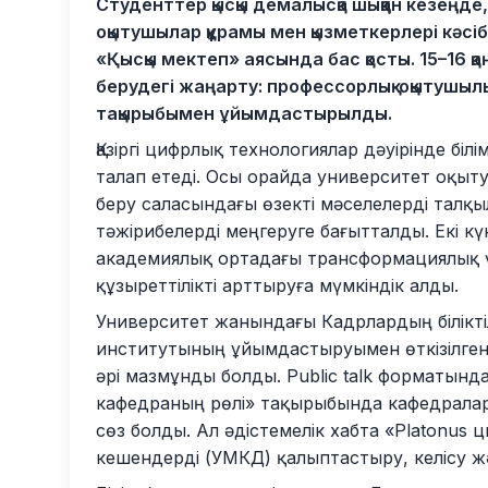
Студенттер қысқы демалысқа шыққан кезеңде
оқытушылар құрамы мен қызметкерлері кәс
«Қысқы мектеп» аясында бас қосты. 15–16 қа
берудегі жаңарту: профессорлық-оқытушыл
тақырыбымен ұйымдастырылды.
Қазіргі цифрлық технологиялар дәуірінде білі
талап етеді. Осы орайда университет оқыт
беру саласындағы өзекті мәселелерді талқы
тәжірибелерді меңгеруге бағытталды. Екі к
академиялық ортадағы трансформациялық ү
құзыреттілікті арттыруға мүмкіндік алды.
Университет жанындағы Кадрлардың біліктіл
институтының ұйымдастыруымен өткізілген
әрі мазмұнды болды. Public talk форматын
кафедраның рөлі» тақырыбында кафедралар
сөз болды. Ал әдістемелік хабта «Platonus 
кешендерді (УМКД) қалыптастыру, келісу жән