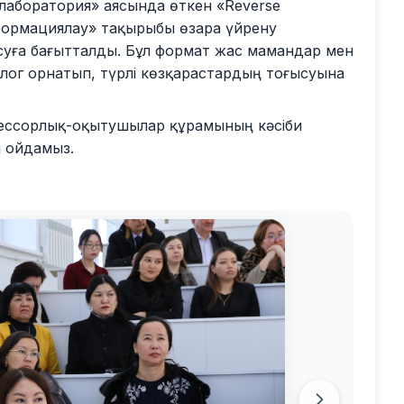
лаборатория» аясында өткен «Reverse
сформациялау» тақырыбы өзара үйрену
суға бағытталды. Бұл формат жас мамандар мен
лог орнатып, түрлі көзқарастардың тоғысуына
фессорлық-оқытушылар құрамының кәсіби
ен ойдамыз.