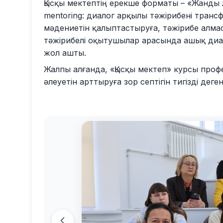
Қысқы мектептің ерекше форматы – «Жанды 
mentoring: диалог арқылы тәжірибені тран
мәдениетін қалыптастыруға, тәжірибе алма
тәжірибелі оқытушылар арасында ашық диа
жол ашты.
Жалпы алғанда, «Қысқы мектеп» курсы про
әлеуетін арттыруға зор септігін тигізді дег