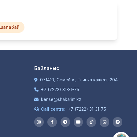
шалабай
Байланыс
071410, Семей қ., Глинка көшесі, 20А
+7 (7222) 31-31-75
kense@shakarim.kz
Call centre:
+7 (7222) 31-31-75