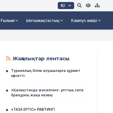
ҚАЗ
Ғылым
Ынтымақтастық
Кампус өмірі
Жаңалықтар лентасы
Түркиялық білім алушыларға құрмет
көрсетті
«Қазақстанда жасалған»: ұлттық сапа
брендінің жаңа кезеңі
«ТАЗА ЕРТІС» РАФТИНГІ