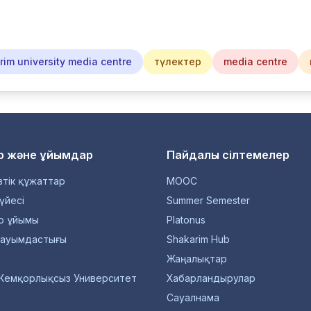
im university media centre
түлектер
media centre
р және ұйымдар
Пайдалы сілтемелер
тік құжаттар
MOOC
үйесі
Summer Semester
р ұйымы
Platonus
қауымдастығы
Shakarim Hub
Жаңалықтар
Жемқорлықсыз Университет
Хабарландырулар
Сауалнама