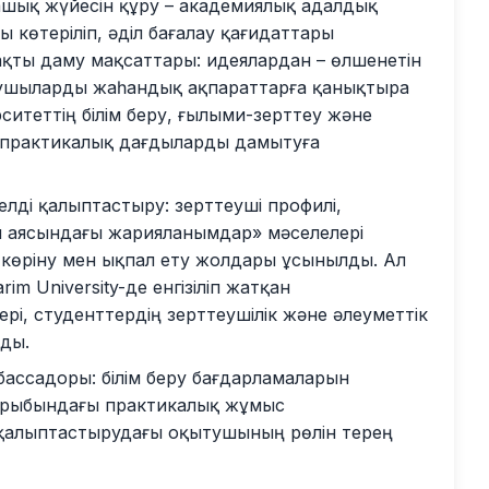
 ашық жүйесін құру – академиялық адалдық
көтеріліп, әділ бағалау қағидаттары
қты даму мақсаттары: идеялардан – өлшенетін
сушыларды жаһандық ақпараттарға қанықтыра
итеттің білім беру, ғылыми-зерттеу және
 практикалық дағдыларды дамытуға
ді қалыптастыру: зерттеуші профилі,
ы аясындағы жарияланымдар» мәселелері
е көріну мен ықпал ету жолдары ұсынылды. Ал
m University-де енгізіліп жатқан
рі, студенттердің зерттеушілік және әлеуметтік
ды.
ассадоры: білім беру бағдарламаларын
қырыбындағы практикалық жұмыс
алыптастырудағы оқытушының рөлін терең