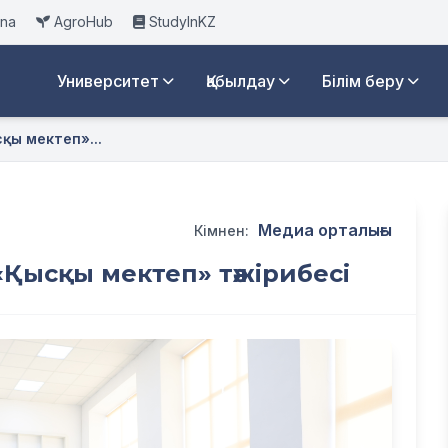
ana
AgroHub
StudyInKZ
Университет
Қабылдау
Білім беру
сқы мектеп»...
Медиа орталығы
Кімнен:
 «Қысқы мектеп» тәжірибесі