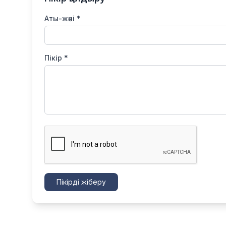
Аты-жөні *
Пікір *
Пікірді жіберу