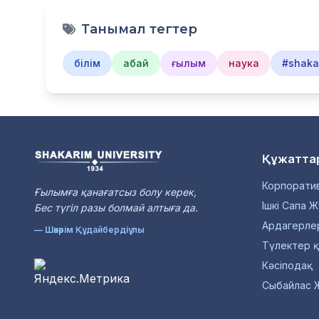
Танымал тегтер
білім
абай
ғылым
наука
#shakar
Құжатта
Корпоратив
Ғылымға қанағатсыз болу керек,
Ішкі Сапа Ж
Бес түгiл разы болмай алтыға да.
Ардагерле
— Шәкәрім Құдайбердіұлы
Түлектер 
Кәсіподақ
Сыбайлас 