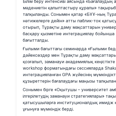
Білім беру интенсиві аясында «Бағалаудың
мәдениетін қалыптастыру құралы» тақырыбы 
талқыланды. Сонымен қатар «БҰҰ-ның Тұра
нәтижелерге дейін» атты паблик-ток қаты
отырып, Тұрақты даму мақсаттарын универс
басқару қызметіне интеграциялау бойынша
бағытталды.
Ғылыми бағыттағы семинарда «Ғылыми бедел
дәйексөздер мен Тұрақты даму мақсаттар
қозғалып, заманауи академиялық кеңістікт
workshop форматындағы сессияларда Shakari
интеграцияланған GPA жүйесінің мүмкіндікте
құзыреттерін бағалаудағы маңызы талқылан
Сонымен бірге «Оқытушы – университет амб
ілгерілетудің заманауи стратегиялары» та
қатысушыларға институционалдық имидж қ
ұғынуға мүмкіндік берді.