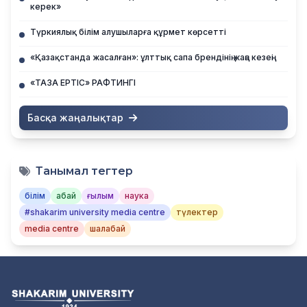
керек»
Түркиялық білім алушыларға құрмет көрсетті
«Қазақстанда жасалған»: ұлттық сапа брендінің жаңа кезеңі
«ТАЗА ЕРТІС» РАФТИНГІ
Басқа жаңалықтар
Танымал тегтер
білім
абай
ғылым
наука
#shakarim university media centre
түлектер
media centre
шалабай