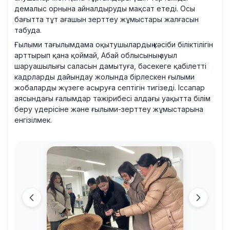
демалыс орнына айналдыруды мақсат етеді. Осы
бағытта тұт ағашын зерттеу жұмыстары жалғасын
табуда.
Ғылыми тағылымдама оқытушылардың кәсіби біліктілігін
арттырып қана қоймай, Абай облысының ауыл
шаруашылығы саласын дамытуға, бәсекеге қабілетті
кадрларды дайындау жолында бірлескен ғылыми
жобаларды жүзеге асыруға септігін тигізеді. Іссапар
аясындағы ғалымдар тәжірибесі алдағы уақытта білім
беру үдерісіне және ғылыми-зерттеу жұмыстарына
енгізілмек.