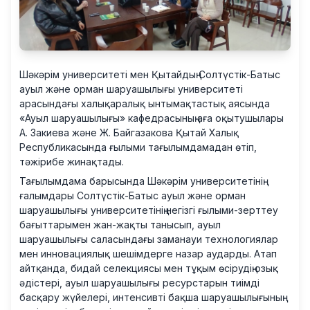
Шәкәрім университеті мен Қытайдың Солтүстік-Батыс
ауыл және орман шаруашылығы университеті
арасындағы халықаралық ынтымақтастық аясында
«Ауыл шаруашылығы» кафедрасының аға оқытушылары
А. Закиева және Ж. Байгазакова Қытай Халық
Республикасында ғылыми тағылымдамадан өтіп,
тәжірибе жинақтады.
Тағылымдама барысында Шәкәрім университетінің
ғалымдары Солтүстік-Батыс ауыл және орман
шаруашылығы университетінің негізгі ғылыми-зерттеу
бағыттарымен жан-жақты танысып, ауыл
шаруашылығы саласындағы заманауи технологиялар
мен инновациялық шешімдерге назар аударды. Атап
айтқанда, бидай селекциясы мен тұқым өсірудің озық
әдістері, ауыл шаруашылығы ресурстарын тиімді
басқару жүйелері, интенсивті бақша шаруашылығының