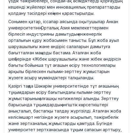
үздік тәжірибелері, сондай-ақ өсімдіктерді қорғаудың
кешенді жүйелері мен инновациялық препараттарды
қолдану тәсілдері кеңінен қарастырылды.
Сонымен қатар, іссапар аясында оқытушылар Анкан
университетінің Орталық Азия мемлекеттерімен
бірлесіп индустрияны дамытудың инженерлік
орталығын құру жобасымен танысты. Бұл жоба ауыл
шаруашылығы және өндіріс салаларын дамытуға
бағытталған маңызды бастама. Аталған жоба
шеңберінде «Жібек шаруашылығы және жібек өндірісі»
бағыты бойынша тұт ағашын өсіру технологиялары
арқылы бірлескен ғылыми-зерттеу жұмыстарын
жүзеге асыру мүмкіндіктері талқыланды.
Қазіргі таңда Шәкәрім университетінде тұт ағашының
тұқымдарын өсіру бағытындағы ғылыми-зерттеу
жұмыстарының алғашқы нәтижелері алынды. Зерттеу
барысында тұқымдардың өнгіштік көрсеткіштері
анықталып, бастапқы талдау жүргізілді. Аталған жоба
келісімшарт негізінде жүзеге асырылып, тәжірибелік
және зертханалық жұмыстарды қамтуда. Бүгінде
университет зертханасында тұқым сапасын арттыру,