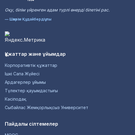
Оқу, білім үйренген адам түрлі өнерді білетіні рас.
— Шәкәрім Құдайбердіұлы
Құжаттар және ұйымдар
Корпоративтік құжаттар
Ішкі Сапа Жүйесі
Ардагерлер ұйымы
Түлектер қауымдастығы
Кәсіподақ
Сыбайлас Жемқорлықсыз Университет
Пайдалы сілтемелер