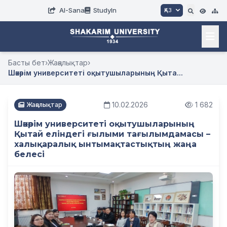
AI-Sana
StudyIn
ҚАЗ
Басты бет
›
Жаңалықтар
›
Шәкәрім университеті оқытушыларының Қыта...
10.02.2026
1 682
Жаңалықтар
Шәкәрім университеті оқытушыларының
Қытай еліндегі ғылыми тағылымдамасы –
халықаралық ынтымақтастықтың жаңа
белесі