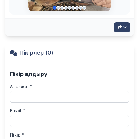
Пікірлер (0)
Пікір қалдыру
Аты-жөні *
Email *
Пікір *