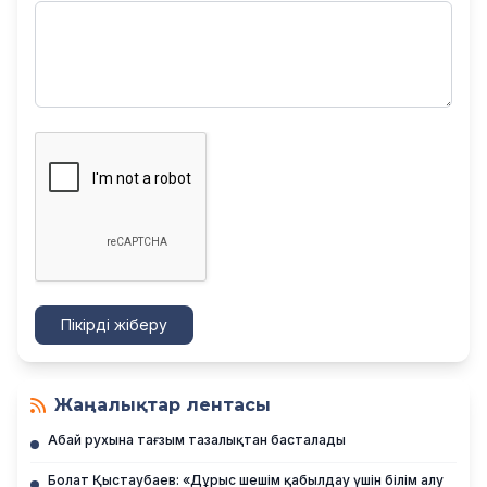
Пікірді жіберу
Жаңалықтар лентасы
Абай рухына тағзым тазалықтан басталады
Болат Қыстаубаев: «Дұрыс шешім қабылдау үшін білім алу