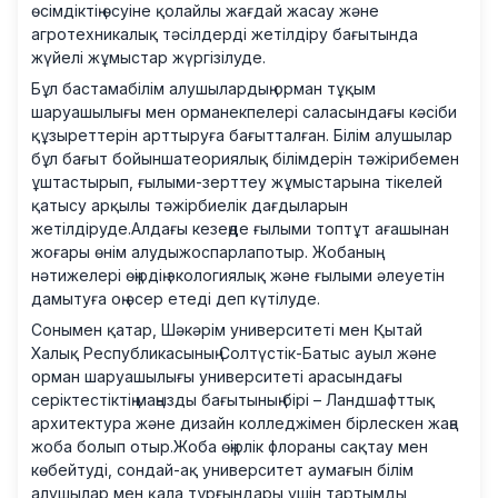
өсімдіктің өсуіне қолайлы жағдай жасау және
агротехникалық тәсілдерді жетілдіру бағытында
жүйелі жұмыстар жүргізілуде.
Бұл бастамабілім алушылардың орман тұқым
шаруашылығы мен орманекпелері саласындағы кәсіби
құзыреттерін арттыруға бағытталған. Білім алушылар
бұл бағыт бойыншатеориялық білімдерін тәжірибемен
ұштастырып, ғылыми-зерттеу жұмыстарына тікелей
қатысу арқылы тәжірбиелік дағдыларын
жетілдіруде.Алдағы кезеңде ғылыми топтұт ағашынан
жоғары өнім алудыжоспарлапотыр. Жобаның
нәтижелері өңірдің экологиялық және ғылыми әлеуетін
дамытуға оң әсер етеді деп күтілуде.
Сонымен қатар, Шәкәрім университеті мен Қытай
Халық Республикасының Солтүстік-Батыс ауыл және
орман шаруашылығы университеті арасындағы
серіктестіктің маңызды бағытының бірі – Ландшафттық
архитектура және дизайн колледжімен бірлескен жаңа
жоба болып отыр.Жоба өңірлік флораны сақтау мен
көбейтуді, сондай-ақ университет аумағын білім
алушылар мен қала тұрғындары үшін тартымды