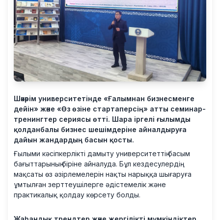
Шәкәрім университетінде «Ғалымнан бизнесменге
дейін» және «Өз өзіне стартаперсің» атты семинар-
тренингтер сериясы өтті. Шара іргелі ғылымды
қолданбалы бизнес шешімдеріне айналдыруға
дайын жандардың басын қосты.
Ғылыми кәсіпкерлікті дамыту университеттің басым
бағыттарының біріне айналуда. Бұл кездесулердің
мақсаты өз әзірлемелерін нақты нарыққа шығаруға
ұмтылған зерттеушілерге әдістемелік және
практикалық қолдау көрсету болды.
Жаһандық трендтер және жергілікті мүмкіндіктер