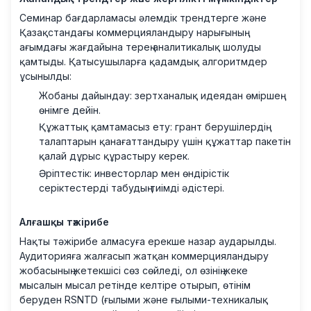
Семинар бағдарламасы әлемдік трендтерге және
Қазақстандағы коммерцияландыру нарығының
ағымдағы жағдайына терең аналитикалық шолуды
қамтыды. Қатысушыларға қадамдық алгоритмдер
ұсынылды:
Жобаны дайындау: зертханалық идеядан өміршең
өнімге дейін.
Құжаттық қамтамасыз ету: грант берушілердің
талаптарын қанағаттандыру үшін құжаттар пакетін
қалай дұрыс құрастыру керек.
Әріптестік: инвесторлар мен өндірістік
серіктестерді табудың тиімді әдістері.
Алғашқы тәжірибе
Нақты тәжірибе алмасуға ерекше назар аударылды.
Аудиторияға жалғасып жатқан коммерцияландыру
жобасының жетекшісі сөз сөйледі, ол өзінің жеке
мысалын мысал ретінде келтіре отырып, өтінім
беруден RSNTD (ғылыми және ғылыми-техникалық