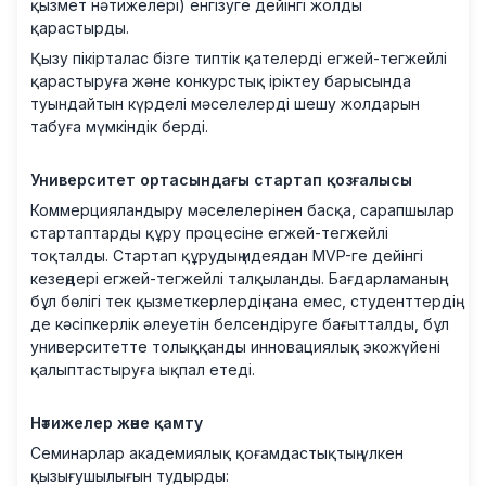
қызмет нәтижелері) енгізуге дейінгі жолды
қарастырды.
Қызу пікірталас бізге типтік қателерді егжей-тегжейлі
қарастыруға және конкурстық іріктеу барысында
туындайтын күрделі мәселелерді шешу жолдарын
табуға мүмкіндік берді.
Университет ортасындағы стартап қозғалысы
Коммерцияландыру мәселелерінен басқа, сарапшылар
стартаптарды құру процесіне егжей-тегжейлі
тоқталды. Стартап құрудың идеядан MVP-ге дейінгі
кезеңдері егжей-тегжейлі талқыланды. Бағдарламаның
бұл бөлігі тек қызметкерлердің ғана емес, студенттердің
де кәсіпкерлік әлеуетін белсендіруге бағытталды, бұл
университетте толыққанды инновациялық экожүйені
қалыптастыруға ықпал етеді.
Нәтижелер және қамту
Семинарлар академиялық қоғамдастықтың үлкен
қызығушылығын тудырды: