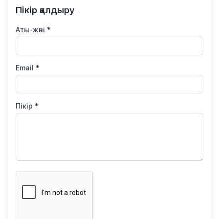
Пікір қалдыру
Аты-жөні *
Email *
Пікір *