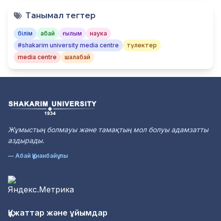
Танымал тегтер
білім
абай
ғылым
наука
#shakarim university media centre
түлектер
media centre
шалабай
Жұмыстың болмауы және тамақтың мол болуы адамзатты
аздырады.
— Абай Құнанбайұлы
Құжаттар және ұйымдар