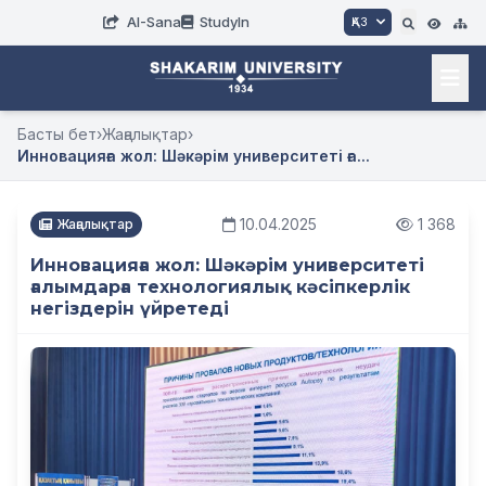
AI-Sana
StudyIn
ҚАЗ
Басты бет
›
Жаңалықтар
›
Инновацияға жол: Шәкәрім университеті ға...
10.04.2025
1 368
Жаңалықтар
Инновацияға жол: Шәкәрім университеті
ғалымдарға технологиялық кәсіпкерлік
негіздерін үйретеді