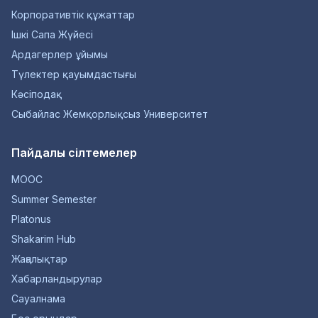
Корпоративтік құжаттар
Ішкі Сапа Жүйесі
Ардагерлер ұйымы
Түлектер қауымдастығы
Кәсіподақ
Сыбайлас Жемқорлықсыз Университет
Пайдалы сілтемелер
MOOC
Summer Semester
Platonus
Shakarim Hub
Жаңалықтар
Хабарландырулар
Сауалнама