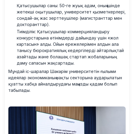
Қатысушылар саны: 50-ге жуық адам, оның ішінде
жетекші оқытушылар, университет қызметкерлері,
сондай-ақ жас зерттеушілер (магистранттар мен
докторанттар).
Тиімділік: Қатысушылар коммерцияландыру
конкурстарына өтінімдерді дайындау үшін «жол
картасын» алды. Ойын ережелерімен алдын ала
танысу бюрократиялық кедергілерді айтарлықтай
азайтады және болашақ стартап жобаларының
даму сапасын жақсартады.
Мұндай іс-шаралар Шәкәрім университетін ғылыми
идеялар экономиканың нақты секторына аударылатын
қуатты хабқа айналдырудағы маңызды қадам болып
табылады.