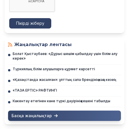
Пікірді жіберу
Жаңалықтар лентасы
Болат Қыстаубаев: «Дұрыс шешім қабылдау үшін білім алу
керек»
Түркиялық білім алушыларға құрмет көрсетті
«Қазақстанда жасалған»: ұлттық сапа брендінің жаңа кезеңі
«ТАЗА ЕРТІС» РАФТИНГІ
Көкентау етегінен көне түркі дәуірінің кешені табылды
Басқа жаңалықтар