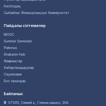
Кәсіподақ
Сыбайлас Жемқорлықсыз Университет
Пайдалы сілтемелер
MOOC
Summer Semester
Platonus
Shakarim Hub
Жаңалықтар
Хабарландырулар
Сауалнама
Бос орындар
Байланыс
071410, Семей қ., Глинка көшесі, 20А