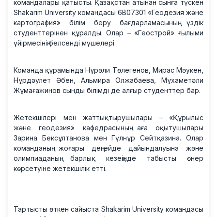
командалары қатысты. Қазақстан атынан сынға түскен
Shakarim University командасы 6В07301 «Геодезия және
картография» білім беру бағдарламасының үздік
студенттерінен құралды. Олар – «Геострой» ғылыми
үйірмесінің белсенді мүшелері.
Команда құрамында Нұрәли Төлегенов, Мирас Мәукен,
Нұрдәулет Әбен, Альмира Олжабаева, Мұхаметәли
Жұмағажинов сынды білімді де алғыр студенттер бар.
Жетекшілері мен жаттықтырушылары – «Құрылыс
және геодезия» кафедрасының аға оқытушылары
Зарина Бексұлтанова мен Гүлнұр Сейтқазина. Олар
команданың жоғары деңгейде дайындалуына және
олимпиаданың барлық кезеңінде табысты өнер
көрсетуіне жетекшілік етті.
Тартысты өткен сайыста Shakarim University командасы