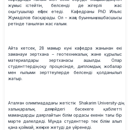
жұмыс істейтін, белсенді де жігерлі жас
оқытушылар еңбек етеді.
Кафедраны PhD Ильяс
Жұмаділов басқарады. Ол – жаңа буынның көшбасшысы
ретінде танылған жас ғалым.
Айта кетсек, 28 мамыр күні кафедра жанынан екі
заманауи зертхана – геотехникалық және құрылыс
материалдары зертханасы ашылды. Олар
студенттердің оқу процесінде, дипломдық жобалар
мен ғылыми зерттеулерде белсенді қолданылып
жатыр.
Аталған олимпиададағы жетістік Shakarim University-дің
халықаралық деңгейдегі бәсекеге қабілетті
мамандарды даярлайтын білім ордасы екенін тағы бір
мәрте дәлелдеді. Мұнда студенттер тек білім алып
қана қоймай, жеңіске жетуді де үйренеді.