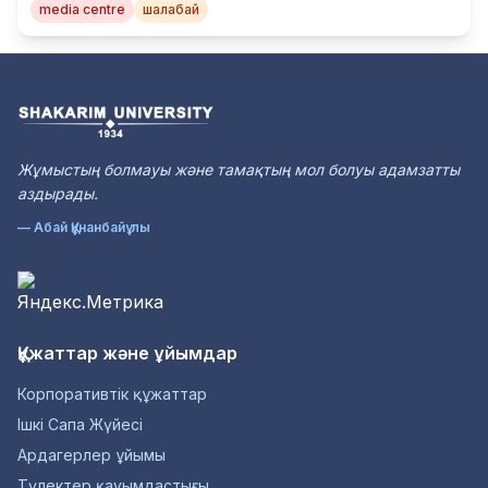
media centre
шалабай
Жұмыстың болмауы және тамақтың мол болуы адамзатты
аздырады.
— Абай Құнанбайұлы
Құжаттар және ұйымдар
Корпоративтік құжаттар
Ішкі Сапа Жүйесі
Ардагерлер ұйымы
Түлектер қауымдастығы