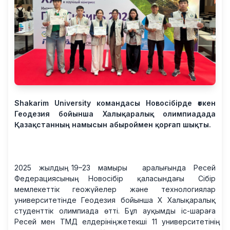
Shakarim University командасы Новосібірде өткен
Геодезия бойынша Халықаралық олимпиадада
Қазақстанның намысын абыроймен қорғап шықты.
2025 жылдың 19–23 мамыры аралығында Ресей
Федерациясының Новосібір қаласындағы Сібір
мемлекеттік геожүйелер және технологиялар
университетінде Геодезия бойынша X Халықаралық
студенттік олимпиада өтті. Бұл ауқымды іс-шараға
Ресей мен ТМД елдерінің жетекші 11 университетінің