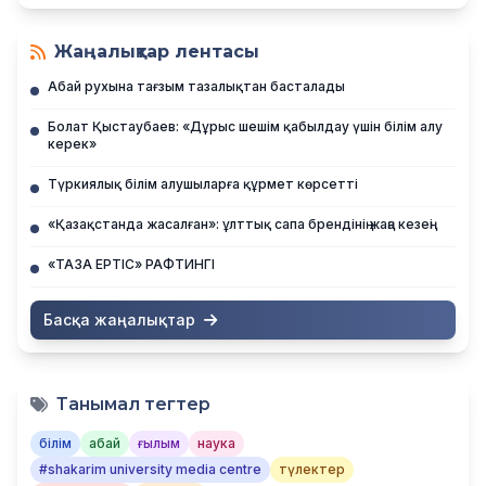
Жаңалықтар лентасы
Абай рухына тағзым тазалықтан басталады
Болат Қыстаубаев: «Дұрыс шешім қабылдау үшін білім алу
керек»
Түркиялық білім алушыларға құрмет көрсетті
«Қазақстанда жасалған»: ұлттық сапа брендінің жаңа кезеңі
«ТАЗА ЕРТІС» РАФТИНГІ
Басқа жаңалықтар
Танымал тегтер
білім
абай
ғылым
наука
#shakarim university media centre
түлектер