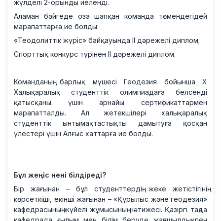
жүлделі 2-орынды иеленді.
Аламан бәйгеде оза шапқан команда төмендегідей
марапаттарға ие болды:
«Теодолиттік жүріс» байқауында II дәрежелі диплом;
Спорттық конкурс түрінен II дәрежелі диплом.
Команданың барлық мүшесі Геодезия бойынша X
Халықаралық студенттік олимпиадаға белсенді
қатысқаны үшін арнайы сертификаттармен
марапатталды. Ал жетекшілері халықаралық
студенттік ынтымақтастықты дамытуға қосқан
үлестері үшін Алғыс хаттарға ие болды.
Бұл жеңіс нені білдіреді?
Бір жағынан – бұл студенттердің жеке жетістігінің
көрсеткіші, екінші жағынан – «Құрылыс және геодезия»
кафедрасының жүйелі жұмысының нәтижесі.
Қазіргі таңда
кафедрада ғылым мен білім беруде жаңашылдықпен