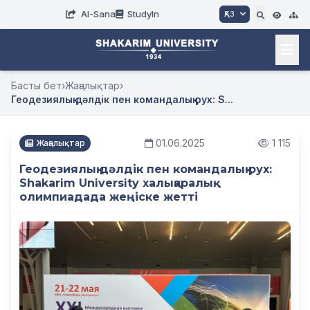
AI-Sana
StudyIn
ҚАЗ
Басты бет
›
Жаңалықтар
›
Геодезиялық дәлдік пен командалық рух: S...
01.06.2025
1 115
Жаңалықтар
Геодезиялық дәлдік пен командалық рух:
Shakarim University халықаралық
олимпиадада жеңіске жетті