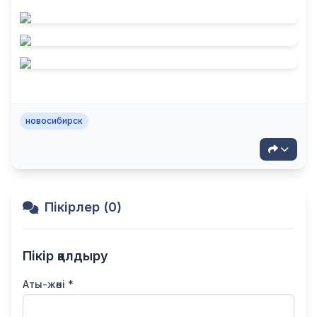
новосибирск
Пікірлер (0)
Пікір қалдыру
Аты-жөні *