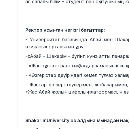
ал сапалы білім – студент пен оқытушының к
Ректор ұсынған негізгі бағыттар:
- Университет базасында Абай мен Шәкә
этикасы» орталығын құру;
-«Абай – Шәкәрім – бүгінгі күн» атты пәнаралы
- «Жас тұлға» гранттық бағдарламасын іске қо
- «Өзгерістер дәуіріндегі кемел тұлға» халы
- Жастар өз зерттеулерімен, жобалары
«Жас Абай жолы» цифрлық платформасын әзі
ShakarimUniversity өз алдына мынадай на