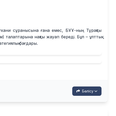
 рухани сұранысына ғана емес, БҰҰ-ның Тұрақты
м) талаптарына нақты жауап береді. Бұл – ұлттық
тегиялық бағдары.
Бөлісу