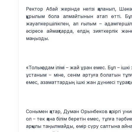
Ректор Абай жерінде негізі қаланып, Шәкә
құрылым бола алмайтынын атап өтті. Бұл
жауапкершілікпен, ал ғылым – адамгершілі
әсіресе аймақтарда, елдің зияткерлік жә
маңызды.
«Толық адам ілімі – жай ұран емес. Бұл – ішк
ұстаным – міне, сенім артуға болатын тұл
емес, азаматтардың ішкі жан дүниесі тұрақты
Сонымен қатар, Думан Орынбеков қазіргі ун
ол – тек қана білім беретін емес, тұлға тәрб
арқылы таңылмайды, өмір сүру салтына ай