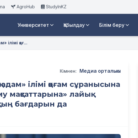
ana
AgroHub
StudyInKZ
Университет
Қабылдау
Білім беру
ілімі қоғ...
Медиа орталығы
Кімнен:
адам» ілімі қоғам сұранысына
у мақсаттарына» лайық
тың бағдарын да