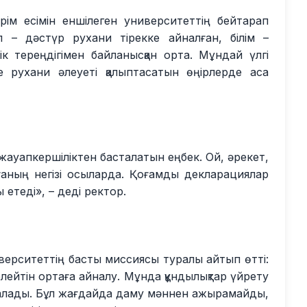
рім есімін еншілеген университеттің бейтарап
 – дәстүр рухани тірекке айналған, білім –
к тереңдігімен байланысқан орта. Мұндай үлгі
не рухани әлеуеті қалыптасатын өңірлерде аса
і жауапкершіліктен басталатын еңбек. Ой, әрекет,
ғаның негізі осыларда. Қоғамды декларациялар
 етеді», – деді ректор.
иверситеттің басты миссиясы туралы айтып өтті:
иелейтін ортаға айналу. Мұнда құндылықтар үйрету
налады. Бұл жағдайда даму мәннен ажырамайды,