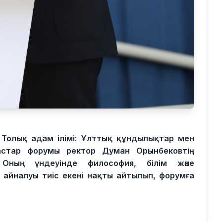
ң Толық адам ілімі: Ұлттық құндылықтар мен
астар форумы ректор Думан Орынбековтің
ның үндеуінде философия, білім және
е айналуы тиіс екені нақты айтылып, форумға