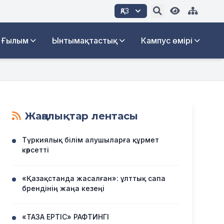
ҚАЗ
Ғылым
Ынтымақтастық
Кампус өмірі
Жаңалықтар лентасы
Түркиялық білім алушыларға құрмет
көрсетті
«Қазақстанда жасалған»: ұлттық сапа
брендінің жаңа кезеңі
«ТАЗА ЕРТІС» РАФТИНГІ