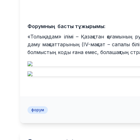
Форумның басты тұжырымы:
«Толық адам» ілімі – Қазақстан қоғамының
даму мақсаттарының (IV-мақсат – сапалы білі
болмыстың коды ғана емес, болашақтың стра
форум