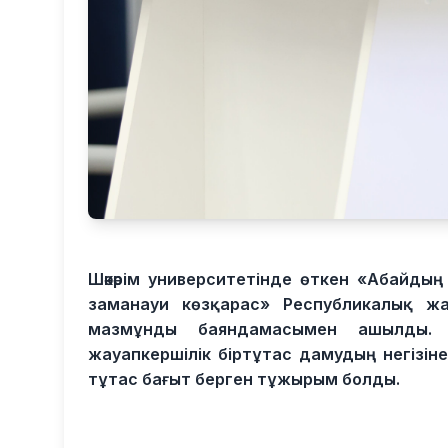
Шәкәрім университетінде өткен «Абайды
заманауи көзқарас» Республикалық ж
мазмұнды баяндамасымен ашылды. О
жауапкершілік біртұтас дамудың негізін
тұтас бағыт берген тұжырым болды.