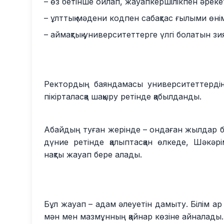
– өз бетінше ойлап, жауапкершілікпен әрек
– ұлттық мәдени кодпен сабақтас ғылыми өн
– аймақтық университеттерге үлгі болатын зия
Ректордың баяндамасы университеттердің 
пікірталасқа шақыру ретінде қабылданды.
Абайдың туған жерінде – ондаған жылдар б
дүние ретінде қалыптасқан өлкеде, Шәкәрім
нақты жауап бере алады.
Бұл жауап – адам әлеуетін дамыту. Білім ар і
мән мен мазмұнның қайнар көзіне айналады.