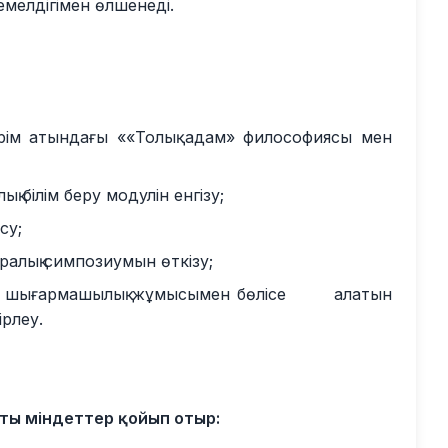
емелдігімен өлшенеді.
рім атындағы ««Толық адам» философиясы мен
қ білім беру модулін енгізу;
су;
қаралық симпозиумын өткізу;
мен, шығармашылық жұмысымен бөлісе алатын
рлеу.
қты міндеттер қойып отыр: