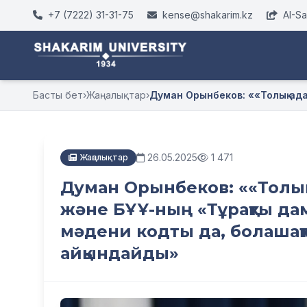
+7 (7222) 31-31-75
kense@shakarim.kz
AI-S
Басты бет
›
Жаңалықтар
›
Думан Орынбеков: ««Толық адам» 
26.05.2025
1 471
Жаңалықтар
Думан Орынбеков: ««Толық 
және БҰҰ-ның «Тұрақты дам
мәдени кодты да, болашақ
айқындайды»