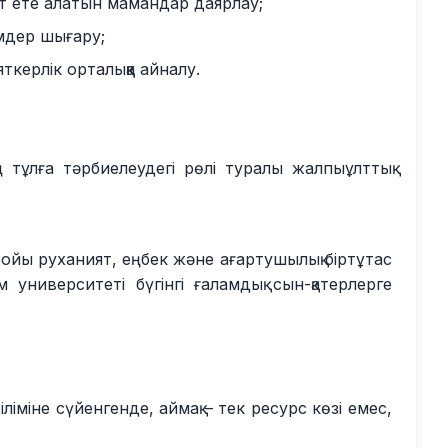
ет ете алатын мамандар даярлау;
імдер шығару;
ткерлік орталыққа айналу.
тұлға тәрбиелеудегі рөлі туралы жалпыұлттық
ойы руханият, еңбек және ағартушылық біртұтас
 университеті бүгінгі ғаламдық сын-қатерлерге
ліміне сүйенгенде, аймақ – тек ресурс көзі емес,