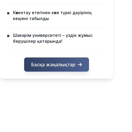
Көкентау етегінен көне түркі дәуірінің
кешені табылды
Шәкәрім университеті – үздік жұмыс
берушілер қатарында!
Басқа жаңалықтар