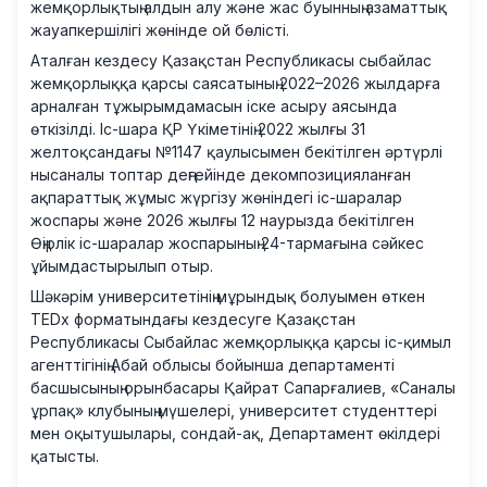
жемқорлықтың алдын алу және жас буынның азаматтық
жауапкершілігі жөнінде ой бөлісті.
Аталған кездесу Қазақстан Республикасы сыбайлас
жемқорлыққа қарсы саясатының 2022–2026 жылдарға
арналған тұжырымдамасын іске асыру аясында
өткізілді. Іс-шара ҚР Үкіметінің 2022 жылғы 31
желтоқсандағы №1147 қаулысымен бекітілген әртүрлі
нысаналы топтар деңгейінде декомпозицияланған
ақпараттық жұмыс жүргізу жөніндегі іс-шаралар
жоспары және 2026 жылғы 12 наурызда бекітілген
Өңірлік іс-шаралар жоспарының 24-тармағына сәйкес
ұйымдастырылып отыр.
Шәкәрім университетінің мұрындық болуымен өткен
TEDx форматындағы кездесуге Қазақстан
Республикасы Сыбайлас жемқорлыққа қарсы іс-қимыл
агенттігінің Абай облысы бойынша департаменті
басшысының орынбасары Қайрат Сапарғалиев, «Саналы
ұрпақ» клубының мүшелері, университет студенттері
мен оқытушылары, сондай-ақ, Департамент өкілдері
қатысты.