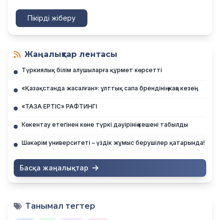
Пікірді жіберу
Жаңалықтар лентасы
Түркиялық білім алушыларға құрмет көрсетті
«Қазақстанда жасалған»: ұлттық сапа брендінің жаңа кезеңі
«ТАЗА ЕРТІС» РАФТИНГІ
Көкентау етегінен көне түркі дәуірінің кешені табылды
Шәкәрім университеті – үздік жұмыс берушілер қатарында!
Басқа жаңалықтар
Танымал тегтер