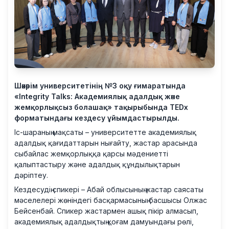
Шәкәрім университетінің №3 оқу ғимаратында
«Integrity Talks: Академиялық адалдық және
жемқорлықсыз болашақ» тақырыбында TEDx
форматындағы кездесу ұйымдастырылды.
Іс-шараның мақсаты – университетте академиялық
адалдық қағидаттарын нығайту, жастар арасында
сыбайлас жемқорлыққа қарсы мәдениетті
қалыптастыру және адалдық құндылықтарын
дәріптеу.
Кездесудің спикері – Абай облысының жастар саясаты
мәселелері жөніндегі басқармасының басшысы Олжас
Бейсенбай. Спикер жастармен ашық пікір алмасып,
академиялық адалдықтың қоғам дамуындағы рөлі,