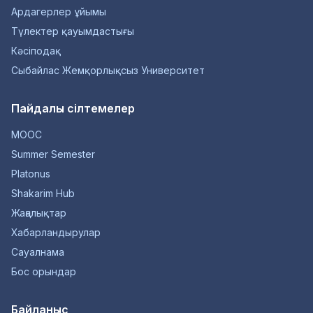
Ардагерлер ұйымы
Түлектер қауымдастығы
Кәсіподақ
Сыбайлас Жемқорлықсыз Университет
Пайдалы сілтемелер
MOOC
Summer Semester
Platonus
Shakarim Hub
Жаңалықтар
Хабарландырулар
Сауалнама
Бос орындар
Байланыс