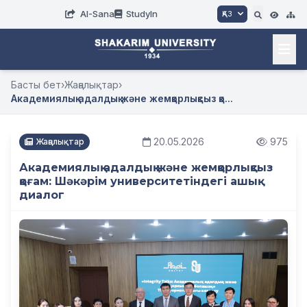
AI-Sana
StudyIn
ҚАЗ
Басты бет
›
Жаңалықтар
›
Академиялық адалдық және жемқорлықсыз қо...
20.05.2026
975
Жаңалықтар
Академиялық адалдық және жемқорлықсыз
қоғам: Шәкәрім университетіндегі ашық
диалог