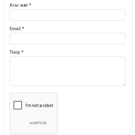
Аты-жөні *
Email *
Пікір *