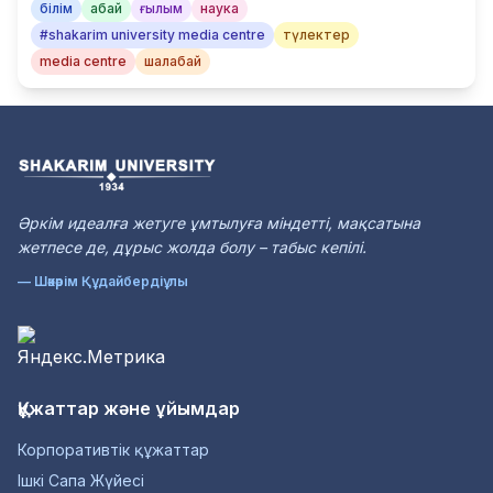
білім
абай
ғылым
наука
#shakarim university media centre
түлектер
media centre
шалабай
Әркім идеалға жетуге ұмтылуға міндетті, мақсатына
жетпесе де, дұрыс жолда болу – табыс кепілі.
— Шәкәрім Құдайбердіұлы
Құжаттар және ұйымдар
Корпоративтік құжаттар
Ішкі Сапа Жүйесі