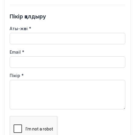
Пікір қалдыру
Аты-жөні *
Email *
Пікір *