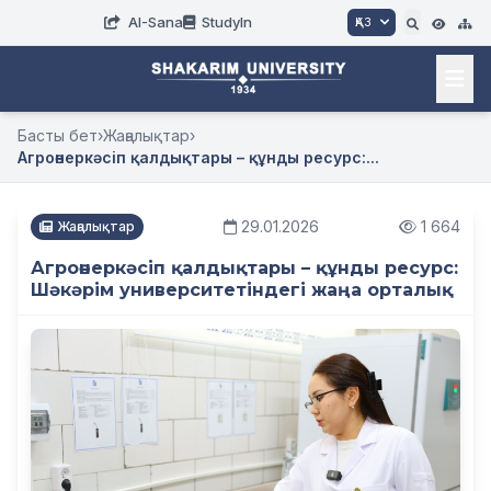
AI-Sana
StudyIn
ҚАЗ
Басты бет
›
Жаңалықтар
›
Агроөнеркәсіп қалдықтары – құнды ресурс:...
29.01.2026
1 664
Жаңалықтар
Агроөнеркәсіп қалдықтары – құнды ресурс:
Шәкәрім университетіндегі жаңа орталық