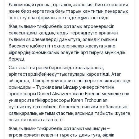
Ғалымның айтуынша, орталық экология, биотехнология
және биоэнергетика бағыттарын қамтитын пәнаралық
зерттеу платформасы ретінде жұмыс істейді.
Жаңа ғылыми-тәжірибелік орталық агроөнеркәсіп
саласындағы қалдықтарды терең өңдеуге арналған
ғылыми әзірлемелерді дамытуға, әлемдік ғылыми
бәсекеге қабілетті технологиялар жасауға және
өңірлердің экономикалық әлеуетін арттыруға мүмкіндік
береді.
Салтанатты рәсім барысында халықаралық
әріптестердің бейнеқұттықтаулары көрсетілді. Атап
айтқанда, Шәкәрім университетінің серіктес жоғары оқу
орындары – Түркиядағы Ығдыр университетінің
профессоры Duried Alwazeer және Ереван мемлекеттік
университетінің профессоры Karen Trchounian
құттықтау сөз сөйлеп, бірлескен ғылыми жобалардың
халықаралық ынтымақтастық аясында табысты жүзеге
асып жатқанын атап өтті.
Жаңа ғылыми-тәжірибелік орталықтың ашылуы –
агроөнеркәсіп кешенін тұрақты дамытуға, өңірлік