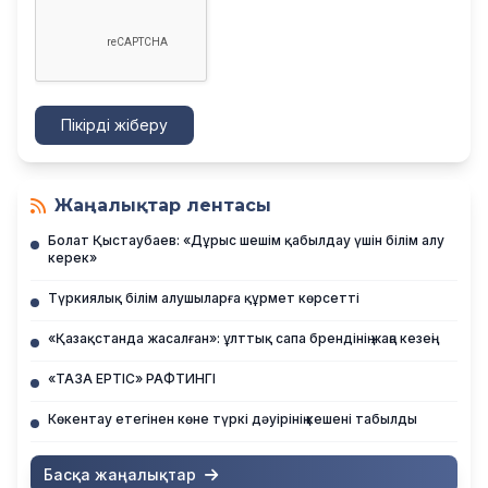
Пікірді жіберу
Жаңалықтар лентасы
Болат Қыстаубаев: «Дұрыс шешім қабылдау үшін білім алу
керек»
Түркиялық білім алушыларға құрмет көрсетті
«Қазақстанда жасалған»: ұлттық сапа брендінің жаңа кезеңі
«ТАЗА ЕРТІС» РАФТИНГІ
Көкентау етегінен көне түркі дәуірінің кешені табылды
Басқа жаңалықтар