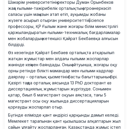
Шәкәрім университетінің ректоры Думан Орынбеков
жаңа ғылыми-тәжірибелік орталықтың агроөнеркәсіп
саласы үшін маңызын атап өтіп, ауқымды жобаны
жүзеге асырып отырған университеттің Science
профессоры, ҚР Ғылым және жоғары білім министрлігі
қаржыландыратын ғылыми-техникалық бағдарламалар
мен жобалардың жетекшісі Қайрат Бекбаевқа алғысын
білдірді.
Өз кезегінде Қайрат Бекбаев орталықта атқарылып
жатқан жұмыстар мен алдағы ғылыми жоспарлар
жөнінде кеңінен баяндады. Оның айтуынша, жоғары оқу
орны ретінде білікті мамандар мен ғылыми кадрлар
даярлау – орталық қызметінің басты бағыттарының бірі.
Қазіргі таңда орталық аясында 13 PhD докторант өз
диссертациялық жұмыстарын жүргізуде. Сонымен
қатар, биыл 6 магистрант оқуын аяқтаса, тағы 5
магистрант осы оқу жылында диссертацияларын
қорғауды жоспарлап отыр.
Бүгінде елімізде қант өндірісі қарқынды дамып келеді.
Мемлекет тарапынан қант қызылшасы алқаптарын жыл
сайын ұлғайту жоспарланған. Қазақстанда жұмыс істеп