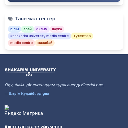
Танымал тегтер
білім
абай
ғылым
наука
#shakarim university media centre
түлектер
media centre
шалабай
Оқу, білім үйренген адам түрлі өнерді білетіні рас.
— Шәкәрім Құдайбердіұлы
Құжаттар және ұйымдар