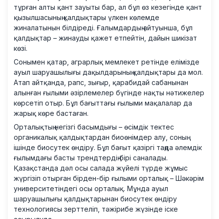
тұрған алты қант зауыты бар, ал бұл өз кезегінде қант
қызылшасының қалдықтары үлкен көлемде
жиналатынын білдіреді. Ғалымдардың айтуынша, бұл
қалдықтар – жинауды қажет етпейтін, дайын шикізат
көзі.
Сонымен қатар, аграрлық мемлекет ретінде елімізде
ауыл шаруашылығы дақылдарының қалдықтары да мол.
Атап айтқанда, рапс, зығыр, қарабидай сабанынан
алынған ғылыми әзірлемелер бүгінде нақты нәтижелер
көрсетіп отыр. Бұл бағыттағы ғылыми мақалалар да
жарық көре бастаған.
Орталықтың негізгі басымдығы – өсімдік тектес
органикалық қалдықтардан биоөнімдер алу, соның
ішінде биосутек өндіру. Бұл бағыт қазіргі таңда әлемдік
ғылымдағы басты трендтердің бірі саналады.
Қазақстанда дәл осы салада жүйелі түрде жұмыс
жүргізіп отырған бірден-бір ғылыми орталық – Шәкәрім
университетіндегі осы орталық. Мұнда ауыл
шаруашылығы қалдықтарынан биосутек өндіру
технологиясы зерттеліп, тәжірибе жүзінде іске