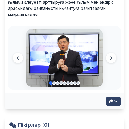
ғылыми әлеуетті арттыруға және ғылым мен өндіріс
арасындағы байланысты нығайтуға бағытталған
маңызды қадам.
Пікірлер (0)