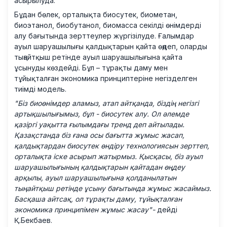
асырылуда.
Бұдан бөлек, орталықта биосутек, биометан,
биоэтанол, биобутанол, биомасса секілді өнімдерді
алу бағытында зерттеулер жүргізілуде. Ғалымдар
ауыл шаруашылығы қалдықтарын қайта өңдеп, оларды
тыңайтқыш ретінде ауыл шаруашылығына қайта
ұсынуды көздейді. Бұл – тұрақты даму мен
тұйықталған экономика принциптеріне негізделген
тиімді модель.
"Біз биоөнімдер аламыз, атап айтқанда, біздің негізгі
артықшылығымыз, бұл - биосутек алу. Ол әлемде
қазіргі уақытта ғылымдағы тренд деп айтылады.
Қазақстанда біз ғана осы бағытта жұмыс жасап,
қалдықтардан биосутек өндіру технологиясын зерттеп,
орталықта іске асырып жатырмыз. Қысқасы, біз ауыл
шаруашылығының қалдықтарын қайтадан өңдеу
арқылы, ауыл шаруашылығына қолданылатын
тыңайтқыш ретінде ұсыну бағытында жұмыс жасаймыз.
Басқаша айтсақ, ол тұрақты даму, тұйықталған
экономика принципімен жұмыс жасау"-
дейді
Қ.Бекбаев.