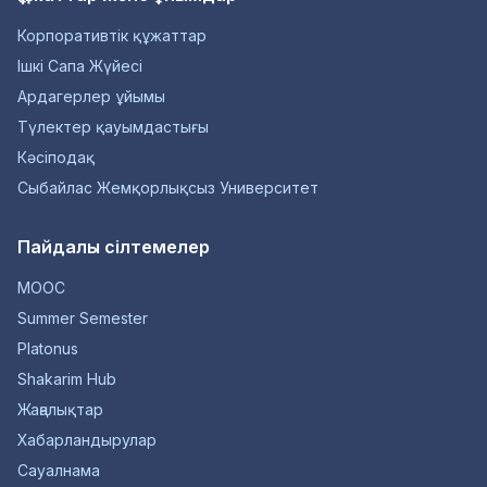
Корпоративтік құжаттар
Ішкі Сапа Жүйесі
Ардагерлер ұйымы
Түлектер қауымдастығы
Кәсіподақ
Сыбайлас Жемқорлықсыз Университет
Пайдалы сілтемелер
MOOC
Summer Semester
Platonus
Shakarim Hub
Жаңалықтар
Хабарландырулар
Сауалнама