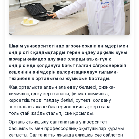
Шәкәрім университетінде агроөнеркәсіп өнімдері мен
өндірістік қалдықтарды терең өңдеу арқылы құны
жоғары өнімдер алу және оларды азық-түлік
өндірісінде қолдануға бағытталған «Агроөнеркәсіп
кешенінің өнімдерін валоризациялау» ғылыми-
тәжірибелік орталығы өз жұмысын бастады.
Жаңа орталықта алдын ала өңдеу бөлмесі, физика-
химиялық өңдеу зертханасы, физика-химиялық
көрсеткіштерді талдау бөлімі, сутекті қолдану
зертханасы және бактериологиялық зертхана
толықтай жабдықталып, іске қосылды.
Орталықтың ашылу салтанатына университет
басшылығы мен профессорлық-оқытушылар құрамы
қатысты. Салтанатты жиында алғашқы сөз сөйлеген