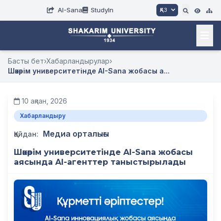
AI-Sana
StudyIn
ҚАЗ
Басты бет
›
Хабарландырулар
›
Шәкәрім университетінде AI-Sana жобасы а...
10 ақпан, 2026
Хабарландыру
Медиа орталығы
Қайдан:
Шәкәрім университетінде AI-Sana жобасы
аясында AI-агенттер таныстырылады