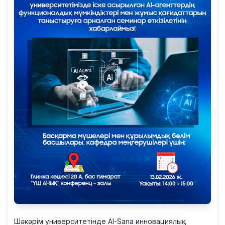
Шәкәрім университетінде AI-Sana инновациялық