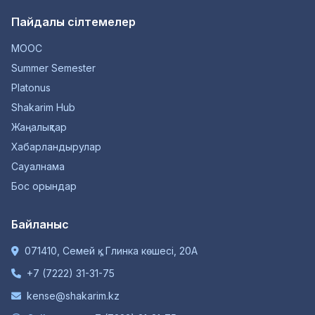
Пайдалы сілтемелер
MOOC
Summer Semester
Platonus
Shakarim Hub
Жаңалықтар
Хабарландырулар
Сауалнама
Бос орындар
Байланыс
071410, Семей қ., Глинка көшесі, 20А
+7 (7222) 31-31-75
kense@shakarim.kz