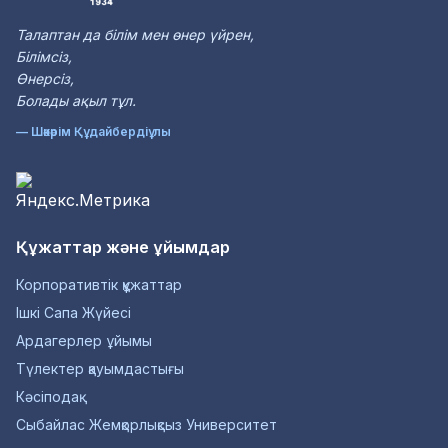
Талаптан да білім мен өнер үйрен,
Білімсіз,
Өнерсіз,
Болады ақыл тұл.
— Шәкәрім Құдайбердіұлы
Құжаттар және ұйымдар
Корпоративтік құжаттар
Ішкі Сапа Жүйесі
Ардагерлер ұйымы
Түлектер қауымдастығы
Кәсіподақ
Сыбайлас Жемқорлықсыз Университет