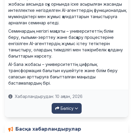
жобасы аясында оқу орнында іске асырылған жасанды
интеллектке негізделген AI-агенттердің функционалдық
мүмкіндіктері мен жұмыс қағидаттарын таныстыруға
арналған семинар өтеді.
Семинардың негізгі мақсаты – университеттің білім
беру, ғылыми-зерттеу және басқару процестеріне
енгізілген AI-агенттердің жұмыс істеу тетіктерін
таныстыру, олардың тиімділігі мен тәжірибелік қолдану
бағыттарын көрсету.
AI-Sana жобасы – университеттің цифрлық
трансформация бағытын күшейтуге және білім беру
сапасын арттыруға бағытталған маңызды
бастамалардың бірі.
Хабарландырудан: 10 ақпан, 2026
Бөлісу
Басқа хабарландырулар