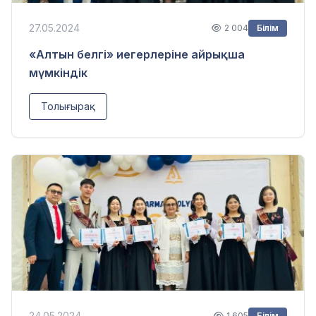
27.05.2024
2 004
Білім
«Алтын белгі» иегерлеріне айрықша
мүмкіндік
Толығырақ
24.05.2024
1 605
Білім