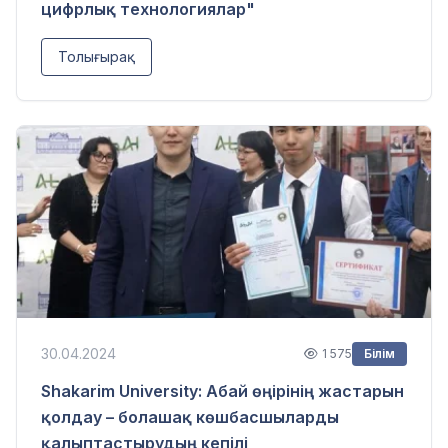
цифрлық технологиялар"
Толығырақ
30.04.2024
1 575
Білім
Shakarim University: Абай өңірінің жастарын
қолдау – болашақ көшбасшыларды
қалыптастырудың кепілі