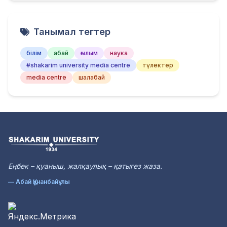
Танымал тегтер
білім
абай
ғылым
наука
#shakarim university media centre
түлектер
media centre
шалабай
Еңбек – қуаныш, жалқаулық – қатыгез жаза.
— Абай Құнанбайұлы