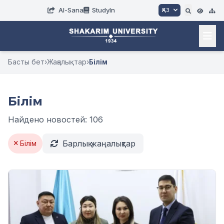
AI-Sana
StudyIn
ҚАЗ
Басты бет
›
Жаңалықтар
›
Білім
Білім
Найдено новостей: 106
Барлық жаңалықтар
Білім