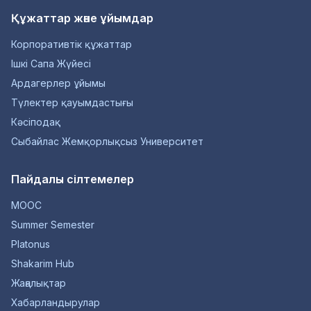
Құжаттар және ұйымдар
Корпоративтік құжаттар
Ішкі Сапа Жүйесі
Ардагерлер ұйымы
Түлектер қауымдастығы
Кәсіподақ
Сыбайлас Жемқорлықсыз Университет
Пайдалы сілтемелер
MOOC
Summer Semester
Platonus
Shakarim Hub
Жаңалықтар
Хабарландырулар