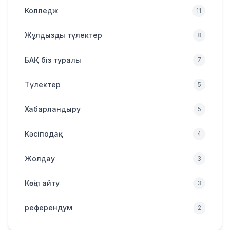
Колледж
11
Жұлдызды түлектер
8
БАҚ біз туралы
7
Түлектер
5
Хабарландыру
5
Кәсіподақ
4
Жолдау
3
Көңіл айту
3
референдум
2