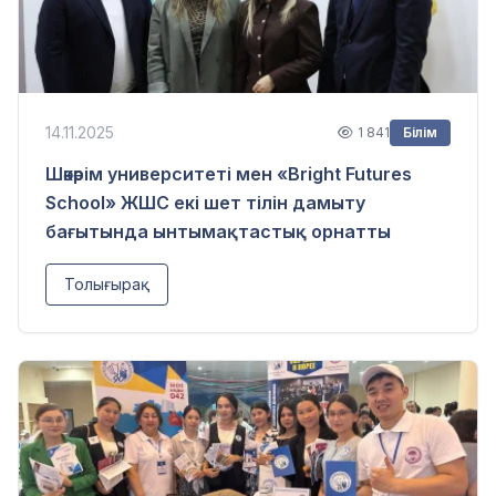
14.11.2025
1 841
Білім
Шәкәрім университеті мен «Bright Futures
School» ЖШС екі шет тілін дамыту
бағытында ынтымақтастық орнатты
Толығырақ