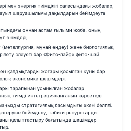
і мен энергия тиімділігі саласындағы жобалар,
н ауыл шаруашылығы дақылдарын бейімдеуге
ғытындағы оннан астам ғылыми жоба, оның
т өнімдері;
 (металлургия, мұнай өңдеу) және биологиялық
рілету әлеуеті бар «Фито-лайф» фито-шай
мен қалдықтарды жоғары қосылған құны бар
ярлық экономика шешімдері.
дары тарапынан ұсынылған жобалар
ның тиімді интеграцияланғанын көрсетеді.
аңызды стратегиялық басымдығы екені белгілі.
згеруіне бейімделу, табиғи ресурстарды
аны қалыптастыру бағытында шешімдер
тыр.