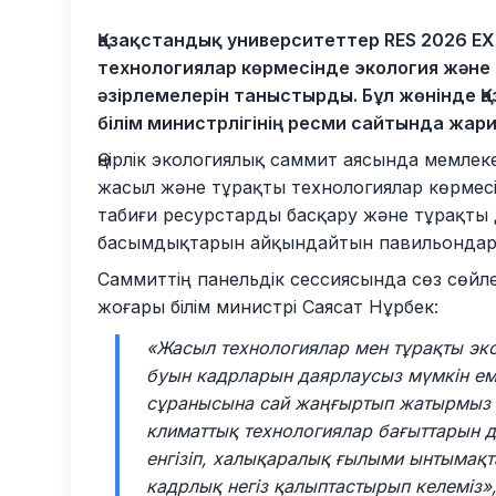
Қазақстандық университеттер RES 2026 E
технологиялар көрмесінде экология жән
әзірлемелерін таныстырды. Бұл жөнінде 
білім министрлігінің ресми сайтында жар
Өңірлік экологиялық саммит аясында мемл
жасыл және тұрақты технологиялар көрмесі
табиғи ресурстарды басқару және тұрақты д
басымдықтарын айқындайтын павильондар
Саммиттің панельдік сессиясында сөз сөй
жоғары білім министрі Саясат Нұрбек:
«Жасыл технологиялар мен тұрақты э
буын кадрларын даярлаусыз мүмкін еме
сұранысына сай жаңғыртып жатырмыз 
климаттық технологиялар бағыттарын 
енгізіп, халықаралық ғылыми ынтымақт
кадрлық негіз қалыптастырып келеміз»