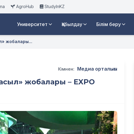
ana
AgroHub
StudyInKZ
Университет
Қабылдау
Білім беру
л» жобалары...
Медиа орталығы
Кімнен:
«жасыл» жобалары – EXPO