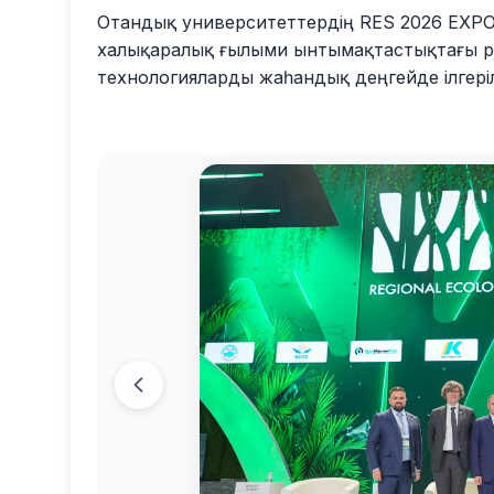
Отандық университеттердің RES 2026 EXPO
халықаралық ғылыми ынтымақтастықтағы рө
технологияларды жаһандық деңгейде ілгеріл