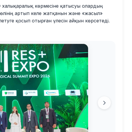
 халықаралық көрмесіне қатысуы олардың
лінің артып келе жатқанын және «жасыл»
етуге қосып отырған үлесін айқын көрсетеді.