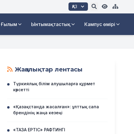
ҚАЗ
Ғылым
Ынтымақтастық
Кампус өмірі
Жаңалықтар лентасы
Түркиялық білім алушыларға құрмет
көрсетті
«Қазақстанда жасалған»: ұлттық сапа
брендінің жаңа кезеңі
«ТАЗА ЕРТІС» РАФТИНГІ