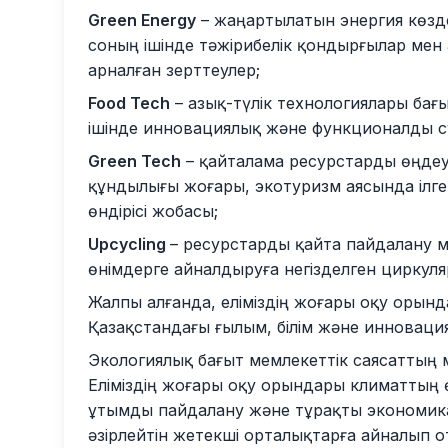
Green Energy
– жаңартылатын энергия көздер
соның ішінде тәжірибелік қондырғылар ме
арналған зерттеулер;
Food Tech
– азық-түлік технологиялары ба
ішінде инновациялық және функционалды сү
Green Tech
– қайталама ресурстарды өңдеу
құндылығы жоғары, экотуризм аясында ілге
өндірісі жобасы;
Upcycling
– ресурстарды қайта пайдалану 
өнімдерге айналдыруға негізделген циркул
Жалпы алғанда, еліміздің жоғары оқу орын
Қазақстандағы ғылым, білім және инновация
Экологиялық бағыт мемлекеттік саясаттың м
Еліміздің жоғары оқу орындары климаттың ө
ұтымды пайдалану және тұрақты экономик
әзірлейтін жетекші орталықтарға айналып о