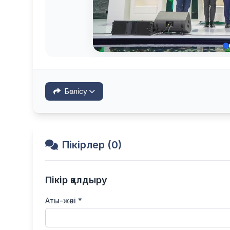
Бөлісу
Пікірлер (0)
Пікір қалдыру
Аты-жөні *