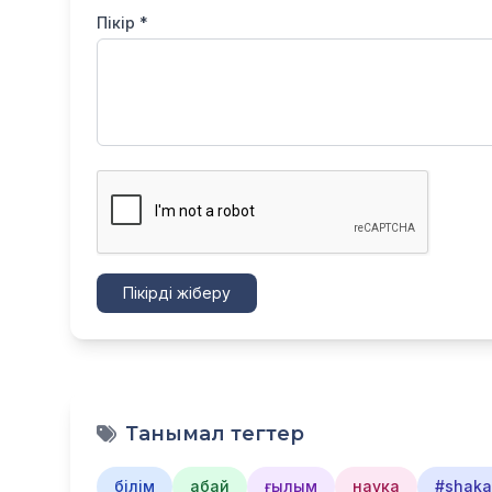
Пікір *
Пікірді жіберу
Танымал тегтер
білім
абай
ғылым
наука
#shakar