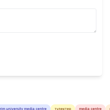
im university media centre
түлектер
media centre