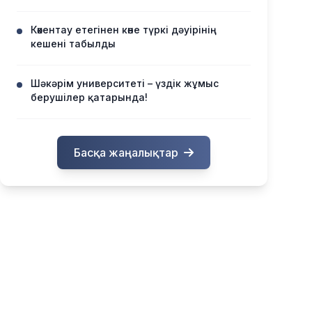
Көкентау етегінен көне түркі дәуірінің
кешені табылды
Шәкәрім университеті – үздік жұмыс
берушілер қатарында!
Басқа жаңалықтар