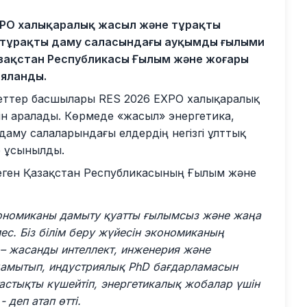
XPO халықаралық жасыл және тұрақты
е тұрақты даму саласындағы ауқымды ғылыми
Қазақстан Республикасы Ғылым және жоғары
ияланды.
екеттер басшылары RES 2026 EXPO халықаралық
н аралады. Көрмеде «жасыл» энергетика,
аму салаларындағы елдердің негізгі ұлттық
 ұсынылды.
леген Қазақстан Республикасының Ғылым және
кономиканы дамыту қуатты ғылымсыз және жаңа
с. Біз білім беру жүйесін экономиканың
– жасанды интеллект, инженерия және
дамытып, индустриялық PhD бағдарламасын
астықты күшейтіп, энергетикалық жобалар үшін
,
- деп атап өтті.