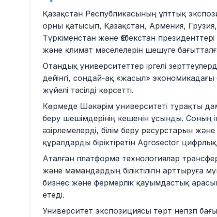
Қазақстан Республикасының ұлттық экспозиц
орны қатысып, Қазақстан, Армения, Грузия,
Түркіменстан және Өзбекстан президенттері
және климат мәселелерін шешуге бағытталғ
Отандық университеттер іргелі зерттеулер
дейінгі, сондай-ақ «жасыл» экономикадағы б
жүйелі тәсілді көрсетті.
Көрмеде Шәкәрім университеті тұрақты дам
беру шешімдерінің кешенін ұсынды. Соның і
әзірлемелерді, білім беру ресурстарын жән
құралдарды біріктіретін Agrosector цифрл
Аталған платформа технологиялар трансфер
және мамандардың біліктілігін арттыруға мү
бизнес және фермерлік қауымдастық арасы
етеді.
Университет экспозициясы төрт негізгі ба