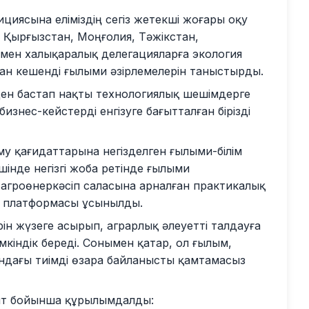
иясына еліміздің сегіз жетекші жоғары оқу
 Қырғызстан, Моңғолия, Тәжікстан,
 мен халықаралық делегацияларға экология
ан кешенді ғылыми әзірлемелерін таныстырды.
ден бастап нақты технологиялық шешімдерге
изнес-кейстерді енгізуге бағытталған бірізді
у қағидаттарына негізделген ғылыми-білім
шінде негізгі жоба ретінде ғылыми
е агроөнеркәсіп саласына арналған практикалық
ық платформасы ұсынылды.
ін жүзеге асырып, аграрлық әлеуетті талдауға
мкіндік береді. Сонымен қатар, ол ғылым,
ндағы тиімді өзара байланысты қамтамасыз
ғыт бойынша құрылымдалды: