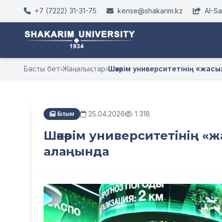
+7 (7222) 31-31-75
kense@shakarim.kz
AI-S
Басты бет
›
Жаңалықтар
›
Шәкәрім университетінің «жасы
25.04.2026
1 318
Ғылым
Шәкәрім университетінің 
алаңында