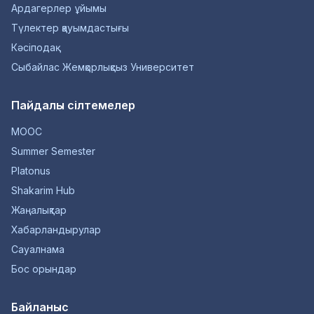
Ардагерлер ұйымы
Түлектер қауымдастығы
Кәсіподақ
Сыбайлас Жемқорлықсыз Университет
Пайдалы сілтемелер
MOOC
Summer Semester
Platonus
Shakarim Hub
Жаңалықтар
Хабарландырулар
Сауалнама
Бос орындар
Байланыс