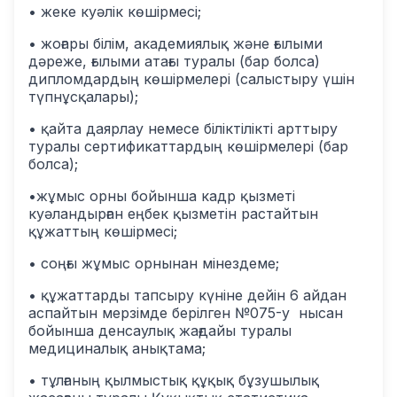
• жеке куәлік көшірмесі;
• жоғары білім, академиялық және ғылыми
дәреже, ғылыми атағы туралы (бар болса)
дипломдардың көшірмелері (салыстыру үшін
түпнұсқалары);
• қайта даярлау немесе біліктілікті арттыру
туралы сертификаттардың көшірмелері (бар
болса);
•жұмыс орны бойынша кадр қызметі
куәландырған еңбек қызметін растайтын
құжаттың көшірмесі;
• соңғы жұмыс орнынан мінездеме;
• құжаттарды тапсыру күніне дейін 6 айдан
аспайтын мерзімде берілген №075-у нысан
бойынша денсаулық жағдайы туралы
медициналық анықтама;
• тұлғаның қылмыстық құқық бұзушылық