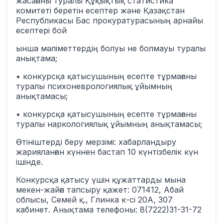
жасағаны туралы Құқықтық статистика
комитеті беретін есептер және Қазақстан
Республикасы Бас прокуратурасының арнайы
есептері бой
ынша мәліметтердің болуы не болмауы туралы
анықтама;
• конкурсқа қатысушының есепте тұрмағаны
туралы психоневрологиялық ұйымның
анықтамасы;
• конкурсқа қатысушының есепте тұрмағаны
туралы наркологиялық ұйымның анықтамасы;
Өтініштерді беру мерзімі: хабарландыру
жарияланған күннен бастап
10
күнтізбелік күн
ішінде.
Конкурсқа қатысу үшін құжаттарды мына
мекен-жайға тапсыру қажет: 071412, Абай
облысы, Семей қ., Глинка к-сі 20А, 307
кабинет. Анықтама телефоны: 8(7222)31-31-72