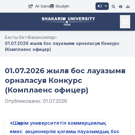
AI-Sana
StudyIn
ҚАЗ
Басты бет
›
Вакансиялар
›
01.07.2026 жылға бос лауазымға орналасуға Конкурс
(Комплаенс офицер)
01.07.2026 жылға бос лауазымға
орналасуға Конкурс
(Комплаенс офицер)
Опубликовано: 01.07.2026
«Шәкәрім университеті» коммерциялық
емес
акционерлік қоғамы лауазымдық бос