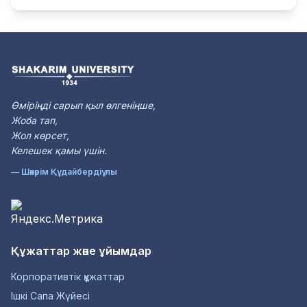
Өміріңді сарып қыл өлгеніңше,
Жоба тап,
Жол көрсет,
Келешек қамы үшін.
— Шәкәрім Құдайбердіұлы
Құжаттар және ұйымдар
Корпоративтік құжаттар
Ішкі Сапа Жүйесі