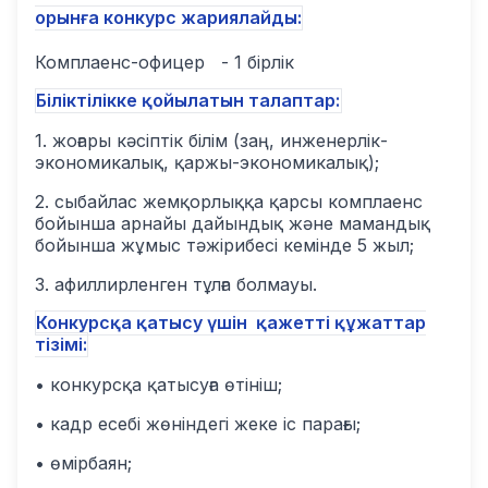
орынға конкурс жариялайды:
Комплаенс
-офицер
- 1 бірлік
Біліктілікке қойылатын талаптар:
1. жоғары кәсіптік білім (заң, инженерлік-
экономикалық, қаржы-экономикалық);
2. сыбайлас жемқорлыққа қарсы комплаенс
бойынша арнайы дайындық және мамандық
бойынша жұмыс тәжірибесі кемінде 5 жыл;
3. афиллирленген тұлға болмауы.
Конкурсқа қатысу үшін қажетті құжаттар
тізімі:
• конкурсқа қатысуға өтініш;
• кадр есебі жөніндегі жеке іс парағы;
• өмірбаян;