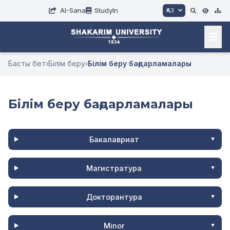
AI-Sana
StudyIn
ҚАЗ
Басты бет
›
Білім беру
›
Білім беру бағдарламалары
Білім беру бағдарламалары
Бакалавриат
Магистратура
Докторантура
Minor