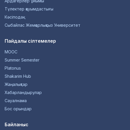
Ардагерлер ұйымы
Түлектер қауымдастығы
Кәсіподақ
Сыбайлас Жемқорлықсыз Университет
Пайдалы сілтемелер
MOOC
Summer Semester
Platonus
Shakarim Hub
Жаңалықтар
Хабарландырулар
Сауалнама
Бос орындар
Байланыс