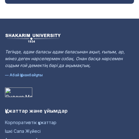
Тегінде, адам баласы адам баласынан ақыл, ғылым, ар,
мінез деген нәрселермен озбақ. Онан басқа нәрсемен
оздым ғой демектің бәрі да ақымақтық.
— Абай Құнанбайұлы
Құжаттар және ұйымдар
Корпоративтік құжаттар
Ішкі Сапа Жүйесі