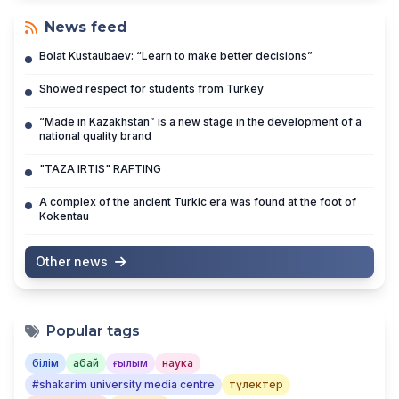
News feed
Bolat Kustaubaev: “Learn to make better decisions”
Showed respect for students from Turkey
“Made in Kazakhstan” is a new stage in the development of a
national quality brand
"TAZA IRTIS" RAFTING
A complex of the ancient Turkic era was found at the foot of
Kokentau
Other news
Popular tags
білім
абай
ғылым
наука
#shakarim university media centre
түлектер