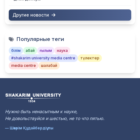
Другие новости
Популярные теги
білім
абай
ғылым
наука
#shakarim university media centre
түлектер
media centre
шалабай
Нужно быть ненасытным к науке,
Не довольствуйся и шестью, не то что пятью.
— Шәкәрім Құдайбердіұлы