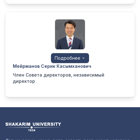
Подробнее
М
​е
​й
​p
​м
​a
​н
​o
​в
​ C
​e
​p
​и
​к
​ К
​a
​с
​ы
​м
​х
​a
​н
​o
​в
​и
​ч
Член Совета директоров, независимый
директор