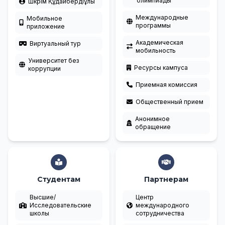
олимпиады
Шәкәрім Құдайбердіұлы
Международные
Мобильное
программы
приложение
Академическая
Виртуальный тур
мобильность
Университет без
Ресурсы кампуса
коррупции
Приемная комиссия
Общественный прием
Анонимное
обращение
Студентам
Партнерам
Высшие/
Центр
Исследовательские
международного
школы
сотрудничества