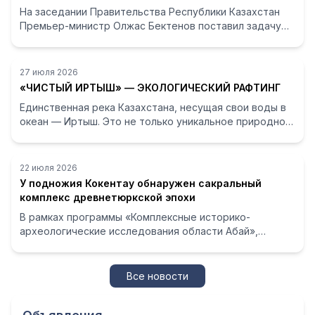
На заседании Правительства Республики Казахстан
Премьер-министр Олжас Бектенов поставил задачу
превратить знак «Сделано в Казахстане» в полн...
27 июля 2026
«ЧИСТЫЙ ИРТЫШ» — ЭКОЛОГИЧЕСКИЙ РАФТИНГ
Единственная река Казахстана, несущая свои воды в
океан — Иртыш. Это не только уникальное природное
богатство, но и важнейший фактор эколог...
22 июля 2026
У подножия Кокентау обнаружен сакральный
комплекс древнетюркской эпохи
В рамках программы «Комплексные историко-
археологические исследования области Абай»,
реализуемой при программно-целевом
финансировании Комит...
Все новости