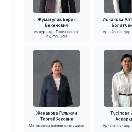
Жумагулов Берик
Искакова Ал
Бекенович
Болатбе
Аға куратор, Тарих пәнінің
Арнайы пәндер
оқытушысы
Жанакова Гульжан
Түсіпова
Торгайбековна
Асқарқ
Математика пәнінің оқытушысы
Арнайы пәндер