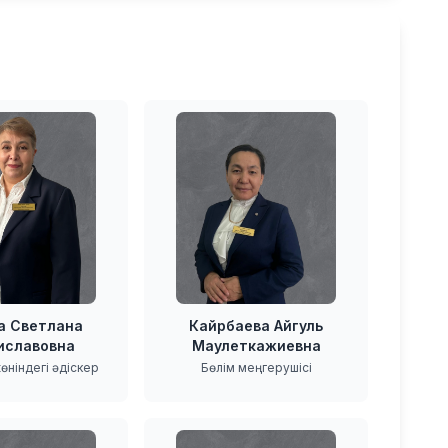
а Светлана
Кайрбаева Айгуль
иславовна
Маулеткажиевна
өніндегі әдіскер
Бөлім меңгерушісі