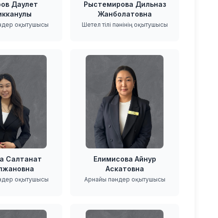
ов Даулет
Рыстемирова Дильназ
икканулы
Жанболатовна
ндер оқытушысы
Шетел тілі пәнінің оқытушысы
а Салтанат
Елимисова Айнур
лжановна
Аскатовна
ндер оқытушысы
Арнайы пәндер оқытушысы