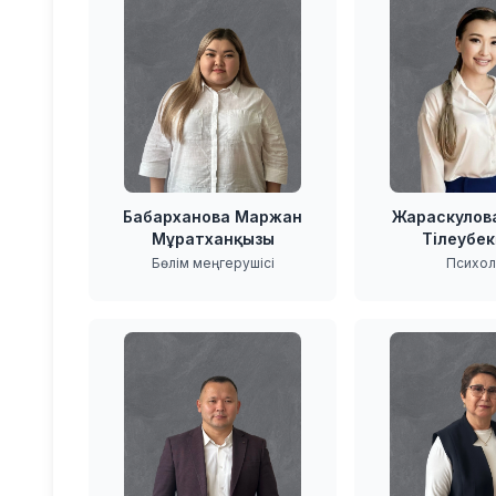
Бабарханова Маржан
Жараскулов
Мұратханқызы
Тілеубе
Бөлім меңгерушісі
Психол