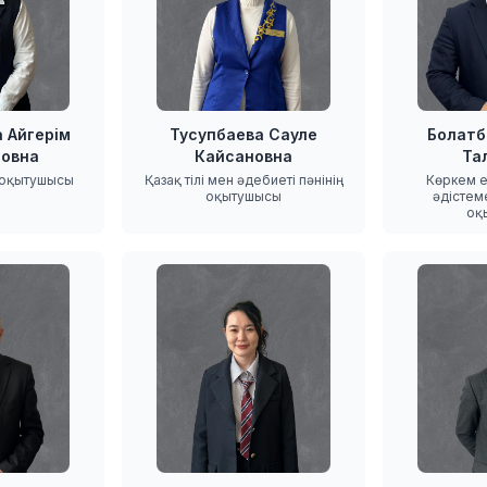
 Айгерім
Тусупбаева Сауле
Болатб
овна
Кайсановна
Та
 оқытушысы
Қазақ тілі мен әдебиеті пәнінің
Көркем е
оқытушысы
әдістем
оқ