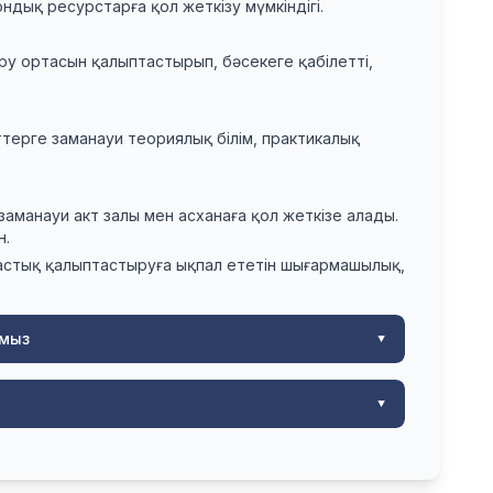
дық ресурстарға қол жеткізу мүмкіндігі.
еру ортасын қалыптастырып, бәсекеге қабілетті,
ттерге заманауи теориялық білім, практикалық
заманауи акт залы мен асханаға қол жеткізе алады.
н.
астық қалыптастыруға ықпал ететін шығармашылық,
ымыз