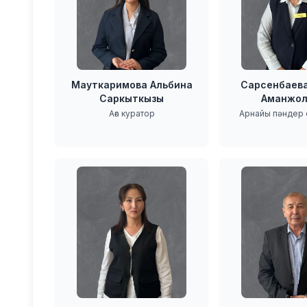
Мауткаримова Альбина
Сарсенбаева
Саркыткызы
Аманжол
Аға куратор
Арнайы пәндер