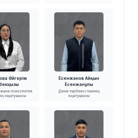
кова Әйгерім
Есенжанов Айқын
ібекқызы
Есенжанұлы
 және психология
Дене тәрбиесі пәнінің
нің оқытушысы
оқытушысы