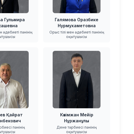
а Гульмира
Галямова Оразбике
кашевна
Нурмухаметовна
ен әдебиеті пәнінің
Орыс тілі мен әдебиеті пәнінің
ытушысы
оқытушысы
ев Қайрат
Кәкімжан Мейір
нбекович
Нұржанұлы
рбиесі пәнінің
Дене тәрбиесі пәнінің
ытушысы
оқытушысы