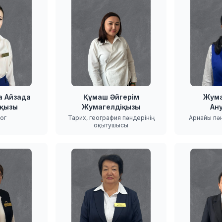
а Айзада
Құмаш Әйгерім
Жума
кқызы
Жумагелдіқызы
Ан
ог
Тарих, география пәндерінің
Арнайы пә
оқытушысы