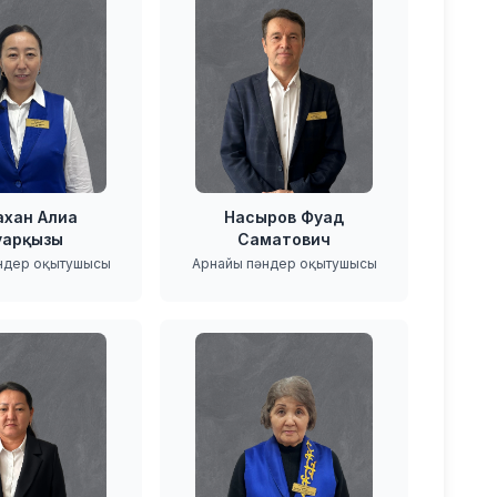
хан Алиа
Насыров Фуад
уарқызы
Саматович
ндер оқытушысы
Арнайы пәндер оқытушысы