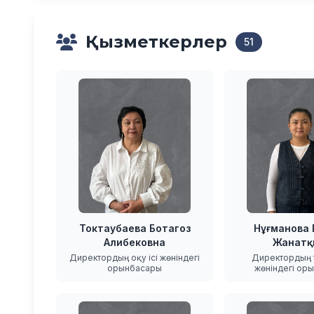
Қызметкерлер
51
Токтаубаева Ботагоз
Нұғманова
Алибековна
Жанатқ
Директордың оқу ісі жөніндегі
Директордың т
орынбасары
жөніндегі ор