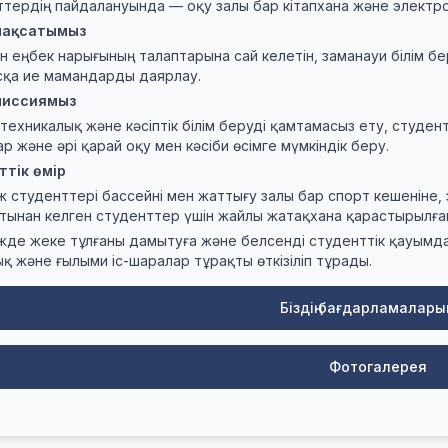
тердің пайдалануында — оқу залы бар кітапхана және электрон
 мақсатымыз
ен еңбек нарығының талаптарына сай келетін, заманауи білім б
сқа ие мамандарды даярлау.
 миссиямыз
техникалық және кәсіптік білім беруді қамтамасыз ету, студен
р және әрі қарай оқу мен кәсіби өсімге мүмкіндік беру.
ттік өмір
 студенттері бассейні мен жаттығу залы бар спорт кешеніне, 
ртынан келген студенттер үшін жайлы жатақхана қарастырылға
де жеке тұлғаны дамытуға және белсенді студенттік қауымд
қ және ғылыми іс-шаралар тұрақты өткізіліп тұрады.
Біздің бағдарламалар
Фотогалерея