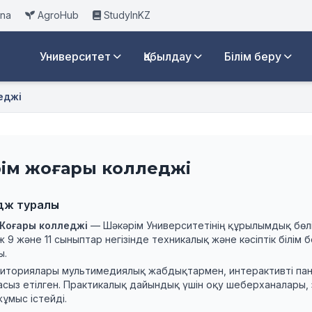
ana
AgroHub
StudyInKZ
Университет
Қабылдау
Білім беру
еджі
әрім жоғары колледжі
дж туралы
 Жоғары колледжі
— Шәкәрім Университетінің құрылымдық бөлі
 9 және 11 сыныптар негізінде техникалық және кәсіптік білім 
ы.
диториялары мультимедиялық жабдықтармен, интерактивті па
сыз етілген. Практикалық дайындық үшін оқу шеберханалары, 
ұмыс істейді.