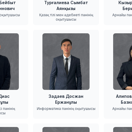
 Бейбыт
Турғалиева Сымбат
Кызыр
инович
Аянқызы
Бер
 оқытушысы
Қазақ тілі мен әдебиеті пәнінің
Арнайы пә
оқытушысы
Диас
Задаев Досжан
Алипов
кұлы
Ержанұлы
Бази
 пәнінің
Информатика пәнінің оқытушысы
Арнайы пә
ысы