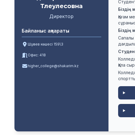
Студент
Тлеулесовна
Біздің
Директор
Қоғам м
сұраны
Байланыс ақпараты
Біздің
Сапалы 
дағдыла
Шұғаев көшесі 159\3
Студен
Офис: 418
Колледж
Қала сы
higher_college@shakarim.kz
Колледж
спортты