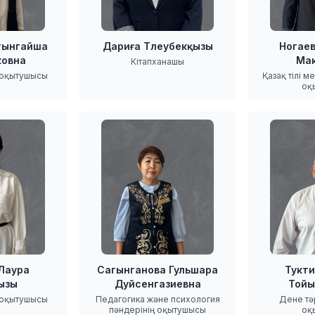
тынгайша
Дариға Тлеубекқызы
Ногаев
ковна
Ма
Кітапханашы
 оқытушысы
Қазақ тілі м
оқ
 Лаура
Сагынганова Гульшара
Тукти
ызы
Дуйсенгазиевна
Тойы
 оқытушысы
Педагогика және психология
Дене тә
пәндерінің оқытушысы
оқ