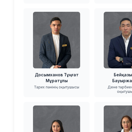
Досымханов Тұңғат
Бейқазы
Мұратұлы
Бауыржа
Тарих пәнінің оқытушысы
Дене тәрбиесі
оқытуш