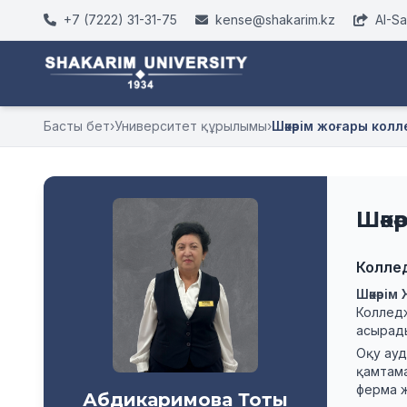
+7 (7222) 31-31-75
kense@shakarim.kz
AI-S
Басты бет
›
Университет құрылымы
›
Шәкәрім жоғары колл
Шәк
Колле
Шәкәрім
Колледж
асырад
Оқу ау
қамтама
ферма ж
Абдикаримова Тоты