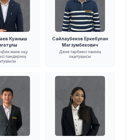
аев Куаныш
Сайлаубеков Еркебулан
лғатұлы
Магзумбекович
ңбек және оқу
Дене тәрбиесі пәнінің
есі пәндерінің
оқытушысы
ытушысы