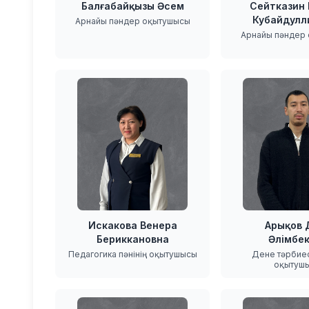
Балғабайқызы Әсем
Сейтказин
Кубайдулл
Арнайы пәндер оқытушысы
Арнайы пәндер
Искакова Венера
Арықов 
Бериккановна
Әлімбе
Педагогика пәнінің оқытушысы
Дене тәрбиесі
оқытуш