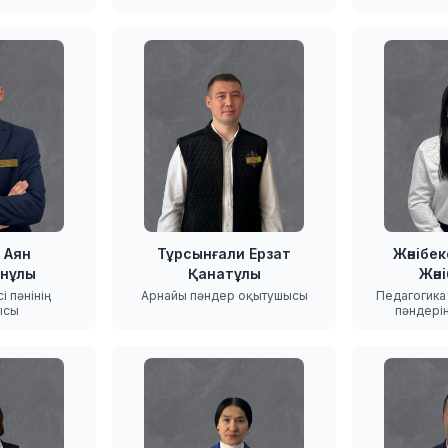
 Аян
Тұрсынғали Ерзат
Жәнібе
нұлы
Қанатұлы
Жән
 пәнінің
Арнайы пәндер оқытушысы
Педагогика
ысы
пәндері