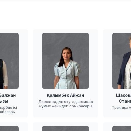
 Балжан
Қилымбек Айжан
Шахов
ызы
Стан
Директордың оқу-әдістемелік
жұмыс жөніндегі орынбасары
әрбие ісі
Практика ж
ынбасары