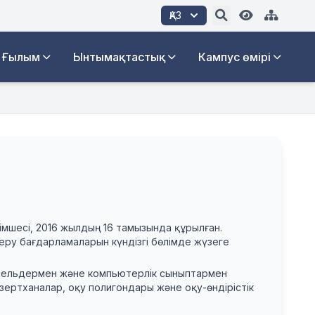
ҚАЗ
Ғылым
Ынтымақтастық
Кампус өмірі
мшесі, 2016 жылдың 16 тамызында құрылған.
беру бағдарламаларын күндізгі бөлімде жүзеге
нельдермен және компьютерлік сыныптармен
зертханалар, оқу полигондары және оқу-өндірістік