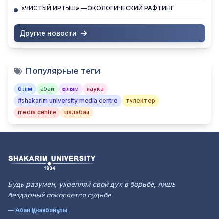
«ЧИСТЫЙ ИРТЫШ» — ЭКОЛОГИЧЕСКИЙ РАФТИНГ
Другие новости
Популярные теги
білім
абай
ғылым
наука
#shakarim university media centre
түлектер
media centre
шалабай
Будь разумен, укрепляй свой дух в борьбе, лишь
бездарный покоряется судьбе.
— Абай Құнанбайұлы