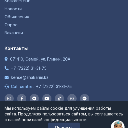
Shakarim Hub
Новости
Объявления
Опрос
Вакансии
Контакты
071410, Семей, ул. Глинки, 20А
+7 (7222) 31-31-75
kense@shakarim.kz
Call centre:
+7 (7222) 31-31-75
Мы используем файлы cookie для улучшения работы
сайта. Продолжая пользоваться сайтом, вы соглашаетесь
© 1934-2026 НАО "Шәкәрім Университет". Все права
с нашей политикой конфиденциальности.
защищены.
Принять